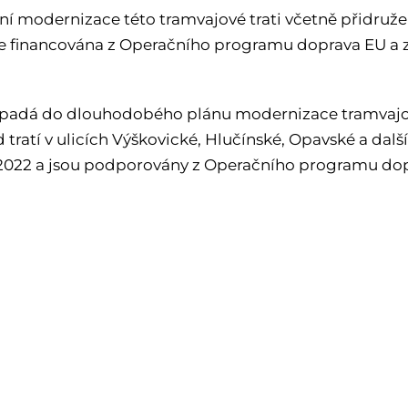
í modernizace této tramvajové trati včetně přidruže
je financována z Operačního programu doprava EU a 
spadá do dlouhodobého plánu modernizace tramvajov
 tratí v ulicích Výškovické, Hlučínské, Opavské a dalš
2022 a jsou podporovány z Operačního programu dop