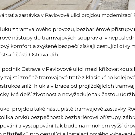
á trať a zastávka v Pavlovově ulici projdou modernizací. 
hluku z tramvajového provozu, bezbariérové přístupy 
rové nástupy do tramvajových souprav a v neposledn
ový komfort a zvýšené bezpečí získají cestující díky 
ěstské části Ostrava-Jih.
 podnik Ostrava v Pavlovově ulici mezi křižovatkou s
y zajistí změně tramvajové tratě z klasického kolejov
trukce sníží hluk a vibrace od projíždějících tramvaj
ky. Má delší životnost a nevyžaduje tak častou údržb
ukcí projdou také nástupiště tramvajové zastávky R
olika prvků bezpečnosti: bezbariérové přístupy, záb
upování a vystupování tak bude na mnohem vyšší úrovn
 přístřešků pro cestující a instalací nového vybavení