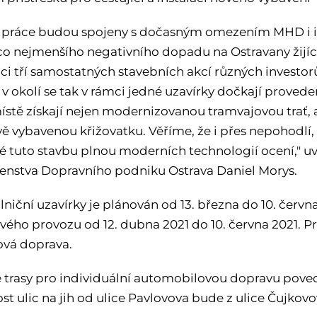
 práce budou spojeny s dočasným omezením MHD i in
o nejmenšího negativního dopadu na Ostravany žijící v
i tří samostatných stavebních akcí různých investorů.
cí v okolí se tak v rámci jedné uzavírky dočkají prove
ístě získají nejen modernizovanou tramvajovou trať, a
ě vybavenou křižovatku. Věříme, že i přes nepohodlí
é tuto stavbu plnou moderních technologií ocení," uv
enstva Dopravního podniku Ostrava Daniel Morys.
lniční uzavírky je plánován od 13. března do 10. červ
vého provozu od 12. dubna 2021 do 10. června 2021. Pr
vá doprava.
 trasy pro individuální automobilovou dopravu pove
st ulic na jih od ulice Pavlovova bude z ulice Čujkov