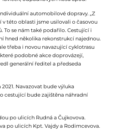
dividuální automobilové dopravy. „Z
 této oblasti jsme usilovali o časovou
 To se nám také podařilo. Cestující i
dení hned několika rekonstrukcí najednou.
le třeba i novou navazující cyklotrasu
, které podobné akce doprovázejí,
edl generální ředitel a předseda
na 2021. Navazovat bude výluka
o cestující bude zajištěna náhradní
dou po ulicích Rudná a Čujkovova.
ova po ulicích Kpt. Vajdy a Rodimcevova.