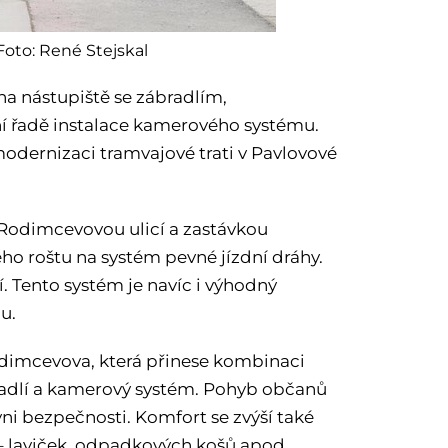
Foto: René Stejskal
na nástupiště se zábradlím,
í řadě instalace kamerového systému.
modernizaci tramvajové trati v Pavlovové
 Rodimcevovou ulicí a zastávkou
ého roštu na systém pevné jízdní dráhy.
í. Tento systém je navíc i výhodný
u.
odimcevova, která přinese kombinaci
radlí a kamerový systém. Pohyb občanů
i bezpečnosti. Komfort se zvýší také
 – laviček, odpadkových košů apod.