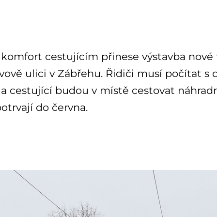
komfort cestujícím přinese výstavba nové t
vově ulici v Zábřehu. Řidiči musí počítat s 
a cestující budou v místě cestovat náhrad
otrvají do června.