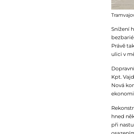
Tramvajov
Snížení 
bezbarié
Právě tak
ulici v m
Dopravní
Kpt. Vajd
Nová kons
ekonomic
Rekonstr
hned něk
při nast
osazením