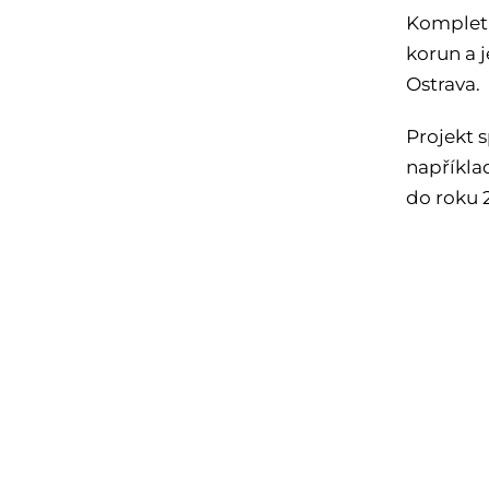
Kompletn
korun a 
Ostrava.
Projekt 
například
do roku 