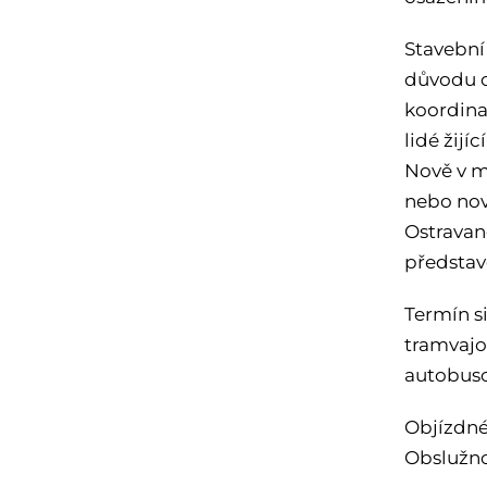
Stavební
důvodu c
koordinac
lidé žijí
Nově v m
nebo nov
Ostravan
představ
Termín si
tramvajo
autobuso
Objízdné
Obslužno