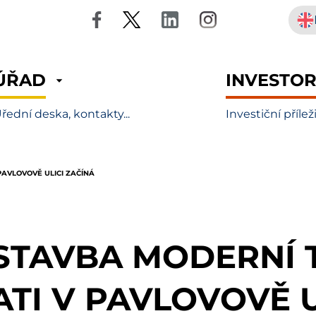
ÚŘAD
INVESTO
řední deska, kontakty...
Investiční přílež
AVLOVOVĚ ULICI ZAČÍNÁ
STAVBA MODERNÍ
ATI V PAVLOVOVĚ U