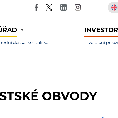
ÚŘAD
INVESTO
řední deska, kontakty...
Investiční přílež
STSKÉ OBVODY