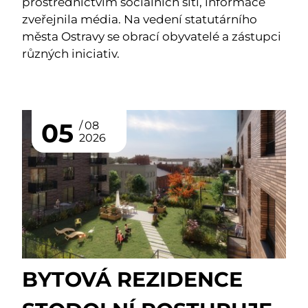
prostřednictvím sociálních sítí, informace
zveřejnila média. Na vedení statutárního
města Ostravy se obrací obyvatelé a zástupci
různých iniciativ.
05
08
2026
BYTOVÁ REZIDENCE