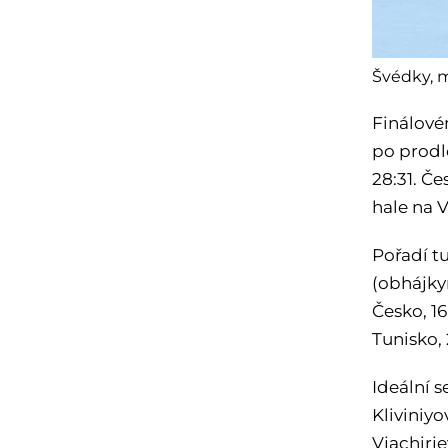
Švédky, m
Finálové
po prodl
28:31. Če
hale na 
Pořadí tu
(obhájkyn
Česko, 16
Tunisko,
Ideální 
Kliviniy
Vjachirj