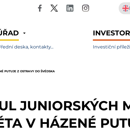
ÚŘAD
INVESTO
řední deska, kontakty...
Investiční přílež
ENÉ PUTUJE Z OSTRAVY DO ŠVÉDSKA
TUL JUNIORSKÝCH 
ĚTA V HÁZENÉ PUT