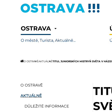
OSTRAVA
O městě, Turista, Aktuálně...
Ú
TITUL JUNIORSKÝCH MISTRYŇ SVĚTA V HÁZ
O OSTRAVĚ
AKTUÁLNĚ
O OSTRAVĚ
TI
AKTUÁLNĚ
SV
DŮLEŽITÉ INFORMACE