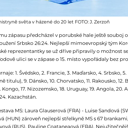
istryně světa v házené do 20 let FOTO: J. Zerzoň
mu zápasu předcházel v porubské hale ještě souboj o
oužení Srbsko 26:24. Nejlepší mimoevropský tým Kore
ské reprezentantky se už dříve připravily o možnost s
Vodově ulici se v zápase o 15. místo vypořádaly bez p
rnaje: 1. Švédsko, 2. Francie, 3. Maďarsko, 4. Srbsko, 5.
ě titulu), 9. Dánsko, 10. Chorvatsko, 11. Rakousko, 12. B
. Kongo, 17. Nizozemsko, 18. Uruguay, 19. Angola, 20. A
 24. Kazachstán.
sestava MS: Laura Glauserová (FRA) - Luise Sandová (
ová (HUN) zároveň nejlepší střelkyně MS s 67 brankami,
evová (RUS), Pauline Coataneaová (FRA). Nejužitečnějš