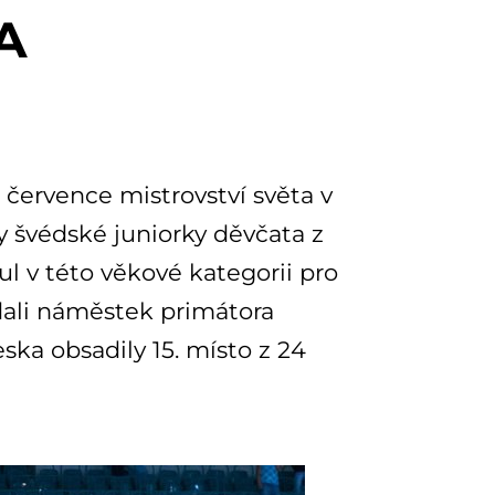
A
 července mistrovství světa v
y švédské juniorky děvčata z
tul v této věkové kategorii pro
dali náměstek primátora
ska obsadily 15. místo z 24