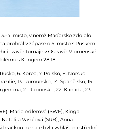
 3.-4. místo, v němž Maďarsko zdolalo
a prohrál v zápase o 5. místo s Ruskem
ehrát závěr turnaje v Ostravě. V brněnské
roblému s Kongem 28:18.
 Rusko, 6. Korea, 7. Polsko, 8. Norsko
razílie, 13. Rumunsko, 14. Španělsko, 15.
rgentina, 21. Japonsko, 22. Kanada, 23.
SWE), Maria Adlerová (SWE), Kinga
 Natalija Vasićová (SRB), Anna
í hráčkou turnaje byla vyhlášena střední