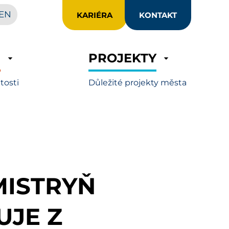
EN
KARIÉRA
KONTAKT
R
PROJEKTY
itosti
Důležité projekty města
MISTRYŇ
UJE Z