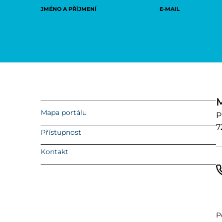
JMÉNO A PŘÍJMENÍ
E-MAIL
M
Mapa portálu
P
7
Přístupnost
Kontakt
P