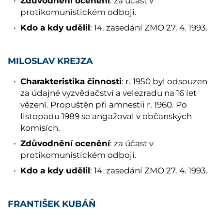
Zdůvodnění ocenění
: za účast v
protikomunistickém odboji.
Kdo a kdy udělil
: 14. zasedání ZMO 27. 4. 1993.
MILOSLAV KREJZA
Charakteristika činnosti
: r. 1950 byl odsouzen
za údajné vyzvědačství a velezradu na 16 let
vězení. Propuštěn při amnestii r. 1960. Po
listopadu 1989 se angažoval v občanských
komisích.
Zdůvodnění ocenění
: za účast v
protikomunistickém odboji.
Kdo a kdy udělil
: 14. zasedání ZMO 27. 4. 1993.
FRANTIŠEK KUBÁŇ