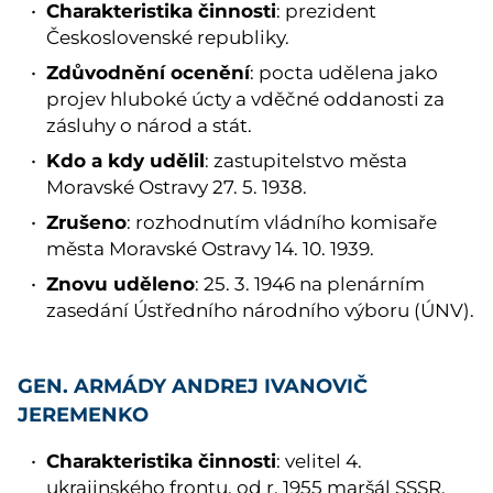
Charakteristika činnosti
: prezident
Československé republiky.
Zdůvodnění ocenění
: pocta udělena jako
projev hluboké úcty a vděčné oddanosti za
zásluhy o národ a stát.
Kdo a kdy udělil
: zastupitelstvo města
Moravské Ostravy 27. 5. 1938.
Zrušeno
: rozhodnutím vládního komisaře
města Moravské Ostravy 14. 10. 1939.
Znovu uděleno
: 25. 3. 1946 na plenárním
zasedání Ústředního národního výboru (ÚNV).
GEN. ARMÁDY ANDREJ IVANOVIČ
JEREMENKO
Charakteristika činnosti
: velitel 4.
ukrajinského frontu, od r. 1955 maršál SSSR.