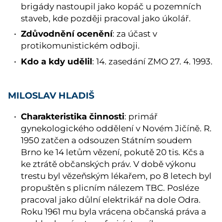
brigády nastoupil jako kopáč u pozemních
staveb, kde později pracoval jako úkolář.
Zdůvodnění ocenění
: za účast v
protikomunistickém odboji.
Kdo a kdy udělil
: 14. zasedání ZMO 27. 4. 1993.
MILOSLAV HLADIŠ
Charakteristika činnosti
: primář
gynekologického oddělení v Novém Jičíně. R.
1950 zatčen a odsouzen Státním soudem
Brno ke 14 letům vězení, pokutě 20 tis. Kčs a
ke ztrátě občanských práv. V době výkonu
trestu byl vězeňským lékařem, po 8 letech byl
propuštěn s plicním nálezem TBC. Posléze
pracoval jako důlní elektrikář na dole Odra.
Roku 1961 mu byla vrácena občanská práva a