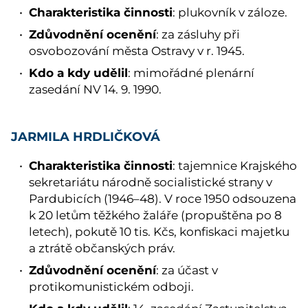
Charakteristika činnosti
: plukovník v záloze.
Zdůvodnění ocenění
: za zásluhy při
osvobozování města Ostravy v r. 1945.
Kdo a kdy udělil
: mimořádné plenární
zasedání NV 14. 9. 1990.
JARMILA HRDLIČKOVÁ
Charakteristika činnosti
: tajemnice Krajského
sekretariátu národně socialistické strany v
Pardubicích (1946–48). V roce 1950 odsouzena
k 20 letům těžkého žaláře (propuštěna po 8
letech), pokutě 10 tis. Kčs, konfiskaci majetku
a ztrátě občanských práv.
Zdůvodnění ocenění
: za účast v
protikomunistickém odboji.