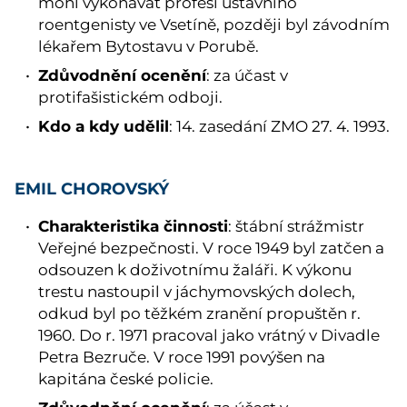
mohl vykonávat profesi ústavního
roentgenisty ve Vsetíně, později byl závodním
lékařem Bytostavu v Porubě.
Zdůvodnění ocenění
: za účast v
protifašistickém odboji.
Kdo a kdy udělil
: 14. zasedání ZMO 27. 4. 1993.
EMIL CHOROVSKÝ
Charakteristika činnosti
: štábní strážmistr
Veřejné bezpečnosti. V roce 1949 byl zatčen a
odsouzen k doživotnímu žaláři. K výkonu
trestu nastoupil v jáchymovských dolech,
odkud byl po těžkém zranění propuštěn r.
1960. Do r. 1971 pracoval jako vrátný v Divadle
Petra Bezruče. V roce 1991 povýšen na
kapitána české policie.