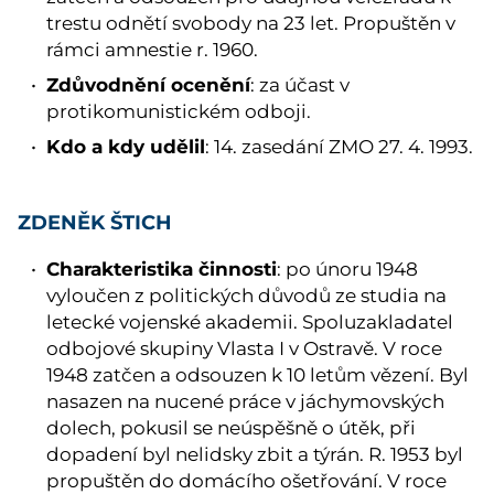
trestu odnětí svobody na 23 let. Propuštěn v
rámci amnestie r. 1960.
Zdůvodnění ocenění
: za účast v
protikomunistickém odboji.
Kdo a kdy udělil
: 14. zasedání ZMO 27. 4. 1993.
ZDENĚK ŠTICH
Charakteristika činnosti
: po únoru 1948
vyloučen z politických důvodů ze studia na
letecké vojenské akademii. Spoluzakladatel
odbojové skupiny Vlasta I v Ostravě. V roce
1948 zatčen a odsouzen k 10 letům vězení. Byl
nasazen na nucené práce v jáchymovských
dolech, pokusil se neúspěšně o útěk, při
dopadení byl nelidsky zbit a týrán. R. 1953 byl
propuštěn do domácího ošetřování. V roce