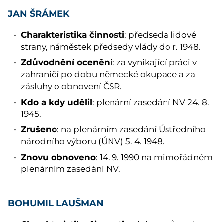
JAN ŠRÁMEK
Charakteristika činnosti
: předseda lidové
strany, náměstek předsedy vlády do r. 1948.
Zdůvodnění ocenění
: za vynikající práci v
zahraničí po dobu německé okupace a za
zásluhy o obnovení ČSR.
Kdo a kdy udělil
: plenární zasedání NV 24. 8.
1945.
Zrušeno
: na plenárním zasedání Ústředního
národního výboru (ÚNV) 5. 4. 1948.
Znovu obnoveno
: 14. 9. 1990 na mimořádném
plenárním zasedání NV.
BOHUMIL LAUŠMAN