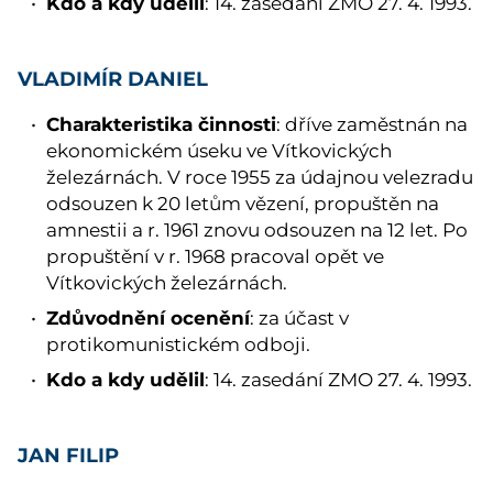
Kdo a kdy udělil
: 14. zasedání ZMO 27. 4. 1993.
VLADIMÍR DANIEL
Charakteristika činnosti
: dříve zaměstnán na
ekonomickém úseku ve Vítkovických
železárnách. V roce 1955 za údajnou velezradu
odsouzen k 20 letům vězení, propuštěn na
amnestii a r. 1961 znovu odsouzen na 12 let. Po
propuštění v r. 1968 pracoval opět ve
Vítkovických železárnách.
Zdůvodnění ocenění
: za účast v
protikomunistickém odboji.
Kdo a kdy udělil
: 14. zasedání ZMO 27. 4. 1993.
JAN FILIP