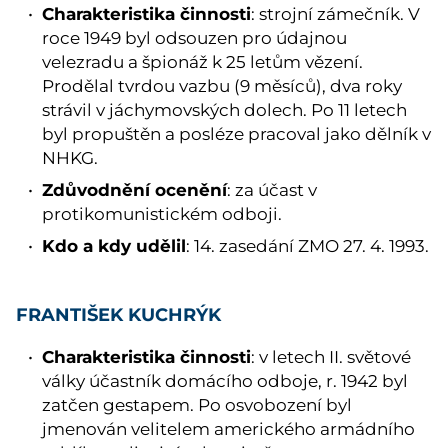
Charakteristika činnosti
: strojní zámečník. V
roce 1949 byl odsouzen pro údajnou
velezradu a špionáž k 25 letům vězení.
Prodělal tvrdou vazbu (9 měsíců), dva roky
strávil v jáchymovských dolech. Po 11 letech
byl propuštěn a posléze pracoval jako dělník v
NHKG.
Zdůvodnění ocenění
: za účast v
protikomunistickém odboji.
Kdo a kdy udělil
: 14. zasedání ZMO 27. 4. 1993.
FRANTIŠEK KUCHRÝK
Charakteristika činnosti
: v letech II. světové
války účastník domácího odboje, r. 1942 byl
zatčen gestapem. Po osvobození byl
jmenován velitelem amerického armádního