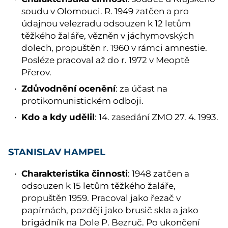
soudu v Olomouci. R. 1949 zatčen a pro
údajnou velezradu odsouzen k 12 letům
těžkého žaláře, vězněn v jáchymovských
dolech, propuštěn r. 1960 v rámci amnestie.
Posléze pracoval až do r. 1972 v Meoptě
Přerov.
Zdůvodnění ocenění
: za účast na
protikomunistickém odboji.
Kdo a kdy udělil
: 14. zasedání ZMO 27. 4. 1993.
STANISLAV HAMPEL
Charakteristika činnosti
: 1948 zatčen a
odsouzen k 15 letům těžkého žaláře,
propuštěn 1959. Pracoval jako řezač v
papírnách, později jako brusič skla a jako
brigádník na Dole P. Bezruč. Po ukončení