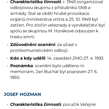
Charakteristika činnosti
: r. 1949 zorganizoval
odbojovou skupinu z příslušníků SNB a
armády. Stal se obětí hrubé provokace
orgánů ministerstva vnitra a 25. 10. 1949 byl
zatčen. Pro zločin velezrady a vyzvědačství byl
spolu se skupinou M. Horákové odsouzen k
trestu smrti.
Zdůvodnění ocenění
: za účast v
protikomunistickém odboji.
Kdo a kdy udělil
: 14. zasedání ZMO 27. 4. 1993.
Poznámka
: ocenění bylo uděleno in
memoriam, Jan Buchal byl popraven 27. 6.
1950.
JOSEF HOZMAN
Charakteristika činnosti
: poručík Veřejné