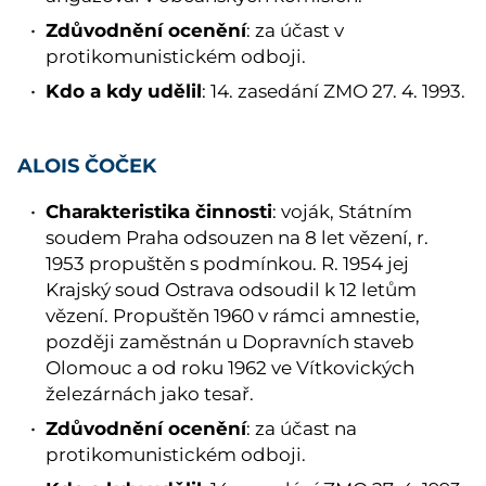
Zdůvodnění ocenění
: za účast v
protikomunistickém odboji.
Kdo a kdy udělil
: 14. zasedání ZMO 27. 4. 1993.
ALOIS ČOČEK
Charakteristika činnosti
: voják, Státním
soudem Praha odsouzen na 8 let vězení, r.
1953 propuštěn s podmínkou. R. 1954 jej
Krajský soud Ostrava odsoudil k 12 letům
vězení. Propuštěn 1960 v rámci amnestie,
později zaměstnán u Dopravních staveb
Olomouc a od roku 1962 ve Vítkovických
železárnách jako tesař.
Zdůvodnění ocenění
: za účast na
protikomunistickém odboji.