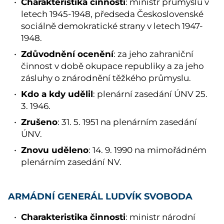
Charakteristika činnosti
: ministr průmyslu v
letech 1945-1948, předseda Československé
sociálně demokratické strany v letech 1947-
1948.
Zdůvodnění ocenění
: za jeho zahraniční
činnost v době okupace republiky a za jeho
zásluhy o znárodnění těžkého průmyslu.
Kdo a kdy udělil
: plenární zasedání ÚNV 25.
3. 1946.
Zrušeno
: 31. 5. 1951 na plenárním zasedání
ÚNV.
Znovu uděleno
: 14. 9. 1990 na mimořádném
plenárním zasedání NV.
ARMÁDNÍ GENERÁL LUDVÍK SVOBODA
Charakteristika činnosti
: ministr národní