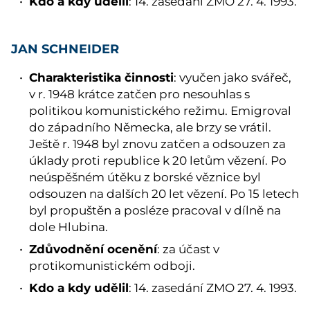
Kdo a kdy udělil
: 14. zasedání ZMO 27. 4. 1993.
JAN SCHNEIDER
Charakteristika činnosti
: vyučen jako svářeč,
v r. 1948 krátce zatčen pro nesouhlas s
politikou komunistického režimu. Emigroval
do západního Německa, ale brzy se vrátil.
Ještě r. 1948 byl znovu zatčen a odsouzen za
úklady proti republice k 20 letům vězení. Po
neúspěšném útěku z borské věznice byl
odsouzen na dalších 20 let vězení. Po 15 letech
byl propuštěn a posléze pracoval v dílně na
dole Hlubina.
Zdůvodnění ocenění
: za účast v
protikomunistickém odboji.
Kdo a kdy udělil
: 14. zasedání ZMO 27. 4. 1993.