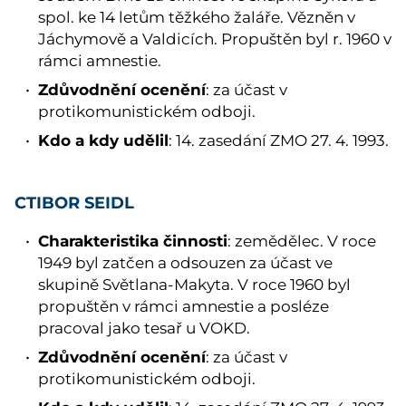
spol. ke 14 letům těžkého žaláře. Vězněn v
Jáchymově a Valdicích. Propuštěn byl r. 1960 v
rámci amnestie.
Zdůvodnění ocenění
: za účast v
protikomunistickém odboji.
Kdo a kdy udělil
: 14. zasedání ZMO 27. 4. 1993.
CTIBOR SEIDL
Charakteristika činnosti
: zemědělec. V roce
1949 byl zatčen a odsouzen za účast ve
skupině Světlana-Makyta. V roce 1960 byl
propuštěn v rámci amnestie a posléze
pracoval jako tesař u VOKD.
Zdůvodnění ocenění
: za účast v
protikomunistickém odboji.