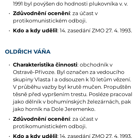
1991 byl povýšen do hodnosti plukovníka v. v.
Zdůvodnění ocenění
: za účast v
protikomunistickém odboji.
Kdo a kdy udělil
: 14. zasedání ZMO 27. 4. 1993.
OLDŘICH VÁŇA
Charakteristika činnosti
: obchodník v
Ostravě-Přívoze. Byl označen za vedoucího
skupiny Vlasta I a odsouzen k 10 letům vězení.
V průběhu vazby byl krutě mučen. Propuštěn
těsně před vypršením trestu. Posléze pracoval
jako dělník v bohumínských železárnách, pak
jako horník na Dole Jeremenko.
Zdůvodnění ocenění
: za účast v
protikomunistickém odboji.
Kdo a kdy udělil
: 14. zasedání ZMO 27. 4. 1993.