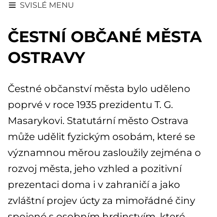
SVISLÉ MENU
ČESTNÍ OBČANÉ MĚSTA
OSTRAVY
Čestné občanství města bylo uděleno
poprvé v roce 1935 prezidentu T. G.
Masarykovi. Statutární město Ostrava
může udělit fyzickým osobám, které se
významnou měrou zasloužily zejména o
rozvoj města, jeho vzhled a pozitivní
prezentaci doma i v zahraničí a jako
zvláštní projev úcty za mimořádné činy
spojené s osobním hrdinstvím, které