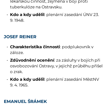
lékařskou činnost, zejména v boji proti
tuberkulóze na Ostravsku.
Kdo a kdy udělil
: plenární zasedání ÚNV 23.
9. 1948.
JOSEF REINER
Charakteristika činnosti
: podplukovník v
záloze.
Zdůvodnění ocenění
: za zásluhy v bojích při
osvobozování Ostravy, v jejichž průběhu přišel
o zrak.
Kdo a kdy udělil
: plenární zasedání MěstNV
9. 4. 1965.
EMANUEL ŠRÁMEK