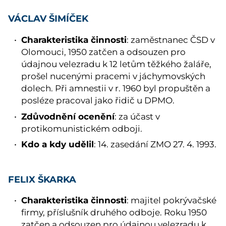
VÁCLAV ŠIMÍČEK
Charakteristika činnosti
: zaměstnanec ČSD v
Olomouci, 1950 zatčen a odsouzen pro
údajnou velezradu k 12 letům těžkého žaláře,
prošel nucenými pracemi v jáchymovských
dolech. Při amnestii v r. 1960 byl propuštěn a
posléze pracoval jako řidič u DPMO.
Zdůvodnění ocenění
: za účast v
protikomunistickém odboji.
Kdo a kdy udělil
: 14. zasedání ZMO 27. 4. 1993.
FELIX ŠKARKA
Charakteristika činnosti
: majitel pokrývačské
firmy, příslušník druhého odboje. Roku 1950
zatčen a odsouzen pro údajnou velezradu k