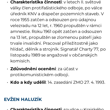
Charakteristika činnosti
: v letech II. světové
války člen protifašistického odboje, po válce
úředník KNV a dispečer pozemních staveb. V
roce 1955 zatčen a odsouzen pro údajnou
velezradu na 12 let, r. 1960 propuštěn v rámci
amnestie. Roku 1961 opět zatčen a odsouzen
na 13 let, propuštěn se zlomenou páteří jako
trvale invalidní. Pracoval příležitostně jako
hlídač, dělník a strojník. Signatář Charty 77, po
listopadu 1989 se angažoval v občanských
komisích.
Zdůvodnění ocenění
: za účast v
protikomunistickém odboji.
Kdo a kdy udělil
: 14. zasedání ZMO 27. 4. 1993.
EVŽEN HALUZÍK
Charakteristika činnosti
: soudce u Krajského