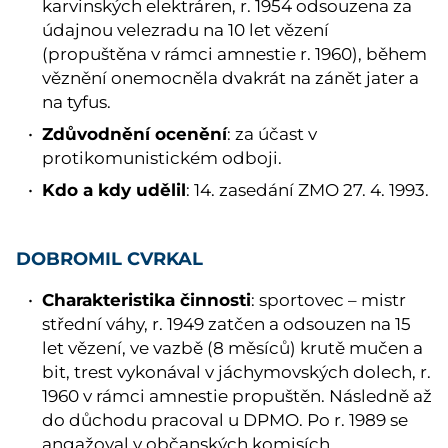
karvinských elektráren, r. 1954 odsouzena za
údajnou velezradu na 10 let vězení
(propuštěna v rámci amnestie r. 1960), během
věznění onemocněla dvakrát na zánět jater a
na tyfus.
Zdůvodnění ocenění
: za účast v
protikomunistickém odboji.
Kdo a kdy udělil
: 14. zasedání ZMO 27. 4. 1993.
DOBROMIL CVRKAL
Charakteristika činnosti
: sportovec – mistr
střední váhy, r. 1949 zatčen a odsouzen na 15
let vězení, ve vazbě (8 měsíců) krutě mučen a
bit, trest vykonával v jáchymovských dolech, r.
1960 v rámci amnestie propuštěn. Následně až
do důchodu pracoval u DPMO. Po r. 1989 se
angažoval v občanských komisích.