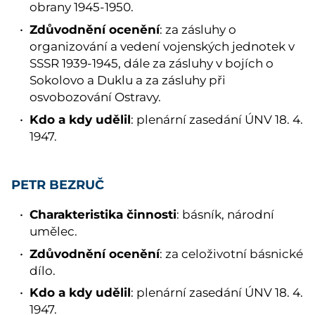
obrany 1945-1950.
Zdůvodnění ocenění
: za zásluhy o
organizování a vedení vojenských jednotek v
SSSR 1939-1945, dále za zásluhy v bojích o
Sokolovo a Duklu a za zásluhy při
osvobozování Ostravy.
Kdo a kdy udělil
: plenární zasedání ÚNV 18. 4.
1947.
PETR BEZRUČ
Charakteristika činnosti
: básník, národní
umělec.
Zdůvodnění ocenění
: za celoživotní básnické
dílo.
Kdo a kdy udělil
: plenární zasedání ÚNV 18. 4.
1947.