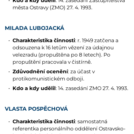
Kdo a kdy udělil
: 14. zasedání Zastupitelstva
města Ostravy (ZMO) 27. 4. 1993.
MILADA LUBOJACKÁ
Charakteristika činnosti
: r. 1949 zatčena a
odsouzena k 16 letům vězení za údajnou
velezradu (propuštěna po 8 letech). Po
propuštění pracovala v čistírně.
Zdůvodnění ocenění
: za účast v
protikomunistickém odboji.
Kdo a kdy udělil
: 14. zasedání ZMO 27. 4. 1993.
VLASTA POSPĚCHOVÁ
Charakteristika činnosti
: samostatná
referentka personálního oddělení Ostravsko-