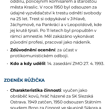
oddílu, policejním komisařem a starostou
města Kraslic. V roce 1950 byl odsouzen za
údajné vyzvědačství k trestu odnětí svobody
na 25 let. Trest si odpykával v Jihlavě,
Jáchymově, na Pankráci a v Leopoldově, kde
jej krutě týrali. Po 11 letech byl propuštěn v
rámci amnestie. Měl zakázáno vykonávat
původní profesi, pracoval jako nádeník.
Zdůvodnění ocenění
: za účast v
protikomunistickém odboji.
Kdo a kdy udělil
: 14. zasedání ZMO 27. 4. 1993.
ZDENĚK RŮŽIČKA
Charakteristika činnosti
: vyučen jako
obráběč kovů, hráč házené za SK Slezská
Ostrava. 1949 zatčen, 1950 odsouzen Státním
soudem Brno za činnost ve skupině Sýkora a