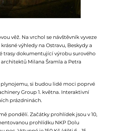
vou věž. Na vrchol se návštěvník vyveze
rásné výhledy na Ostravu, Beskydy a
né trasy dokumentující výrobu surového
 architektů Milana Šramla a Petra
 v plynojemu, si budou lidé moci poprvé
chinery Group 1. května. Interaktivní
ních prázdninách.
mě pondělí. Začátky prohlídek jsou v 10,
 komentovanou prohlídku NKP Dolu
pec. Vstupné je 150 Kč (děti 6 - 15,