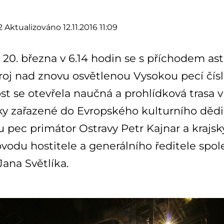
2
Aktualizováno 12.11.2016 11:09
 20. března v 6.14 hodin se s příchodem as
oj nad znovu osvětlenou Vysokou pecí číslo 
st se otevřela naučná a prohlídková trasa v
 zařazené do Evropského kulturního dědict
 pec primátor Ostravy Petr Kajnar a krajsk
vodu hostitele a generálního ředitele spo
ana Světlíka.