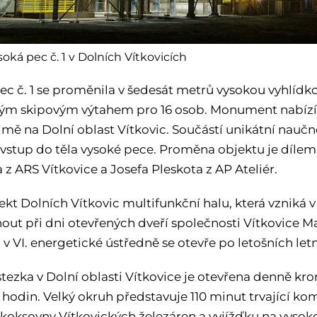
oká pec č. 1 v Dolních Vítkovicích
ec č. 1 se proměnila v šedesát metrů vysokou vyhlídko
ým skipovým výtahem pro 16 osob. Monument nabízí k
mě na Dolní oblast Vítkovic. Součástí unikátní nauč
e vstup do těla vysoké pece. Proměna objektu je dílem
z ARS Vítkovice a Josefa Pleskota z AP Ateliér.
jekt Dolních Vítkovic multifunkční halu, která vzniká
out při dni otevřených dveří společnosti Vítkovice Ma
 VI. energetické ústředně se otevře po letošních let
tezka v Dolní oblasti Vítkovice je otevřena denně kro
 16 hodin. Velký okruh představuje 110 minut trvající
koksovny Vítkovických železáren a vyjížďku na vysokou 