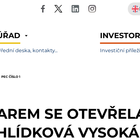
ÚŘAD
INVESTO
řední deska, kontakty...
Investiční přílež
PEC ČÍSLO 1
JAREM SE OTEVŘEL
HLÍDKOVÁ VYSOKÁ 