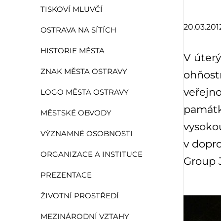
TISKOVÍ MLUVČÍ
20.03.201
OSTRAVA NA SÍTÍCH
HISTORIE MĚSTA
V úterý
ZNAK MĚSTA OSTRAVY
ohňostr
veřejno
LOGO MĚSTA OSTRAVY
památky
MĚSTSKÉ OBVODY
vysokou
VÝZNAMNÉ OSOBNOSTI
v dopro
ORGANIZACE A INSTITUCE
Group J
PREZENTACE
ŽIVOTNÍ PROSTŘEDÍ
MEZINÁRODNÍ VZTAHY