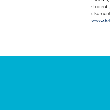
studenti,
s koment
www.doln