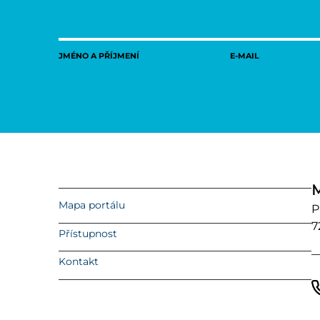
JMÉNO A PŘÍJMENÍ
E-MAIL
M
Mapa portálu
P
7
Přístupnost
Kontakt