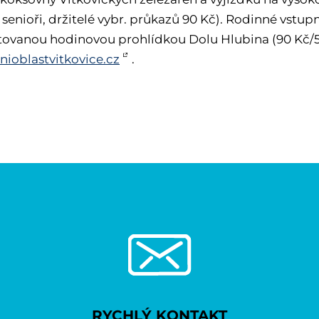
 senioři, držitelé vybr. průkazů 90 Kč). Rodinné vstupn
ovanou hodinovou prohlídkou Dolu Hlubina (90 Kč/50
ioblastvitkovice.cz
.
RYCHLÝ KONTAKT