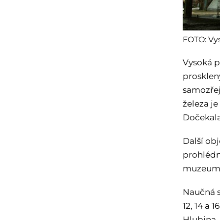
FOTO: Vys
Vysoká p
prosklen
samozřej
železa j
Dočekala 
Další ob
prohlédn
muzeum v
Naučná s
12, 14 a
Hlubina, 