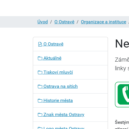
Úvod
O Ostravě
Organizace a instituce
Ne
N
O Ostravě
a
v
Aktuálně
Záměr
i
linky
g
Tiskoví mluvčí
a
c
Ostrava na sítích
e
Historie města
Znak města Ostravy
Šestým
Logo města Ostravy