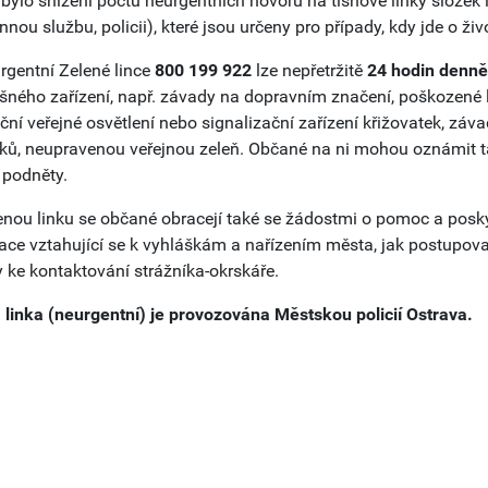
í bylo snížení počtu neurgentních hovorů na tísňové linky slože
nou službu, policii), které jsou určeny pro případy, kdy jde o ži
rgentní Zelené lince
800 199 922
lze nepřetržitě
24 hodin denně
šného zařízení, např. závady na dopravním značení, poškozené la
ční veřejné osvětlení nebo signalizační zařízení křižovatek, zá
ků, neupravenou veřejnou zeleň. Občané na ni mohou oznámit ta
 podněty.
enou linku se občané obracejí také se žádostmi o pomoc a poskytn
ace vztahující se k vyhláškám a nařízením města, jak postupovat 
 ke kontaktování strážníka-okrskáře.
 linka (neurgentní) je provozována Městskou policií Ostrava.