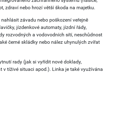
k integrovaného záchranného systému (hasiče,
vot, zdraví nebo hrozí větší škoda na majetku.
nahlásit závadu nebo poškození veřejně
vičky, jízdenkové automaty, jízdní řády,
vady rozvodných a vodovodních sítí, neschůdnost
ké černé skládky nebo nález uhynulých zvířat
utí rady (jak si vyřídit nové doklady,
v tíživé situaci apod.). Linka je také využívána