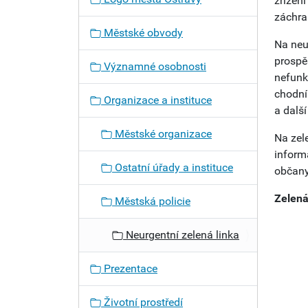
zřízen
záchran
Městské obvody
Na neu
prospě
Významné osobnosti
nefunk
chodní
Organizace a instituce
a další
Městské organizace
Na zel
inform
Ostatní úřady a instituce
občany
Zelená
Městská policie
Neurgentní zelená linka
Prezentace
Životní prostředí