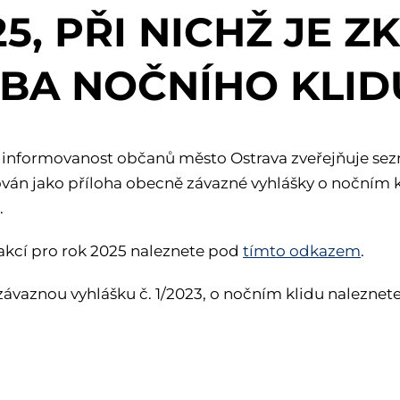
25, PŘI NICHŽ JE 
BA NOČNÍHO KLID
í informovanost občanů město Ostrava zveřejňuje sez
ován jako příloha obecně závazné vyhlášky o nočním kl
.
kcí pro rok 2025 naleznete pod
tímto odkazem
.
ávaznou vyhlášku č. 1/2023, o nočním klidu nalezne