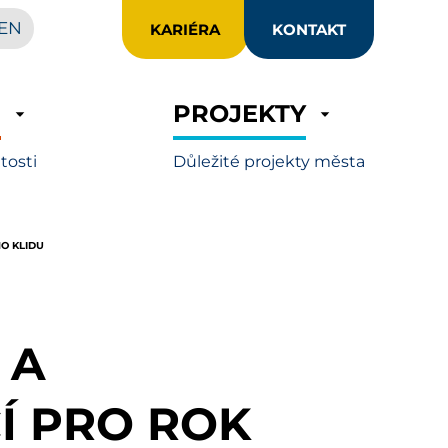
EN
KARIÉRA
KONTAKT
R
PROJEKTY
itosti
Důležité projekty města
O KLIDU
 A
Í PRO ROK