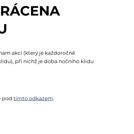
ZKRÁCENA
U
nam akcí (který je každoročně
idu), při nichž je doba nočního klidu
te pod
tímto odkazem
.