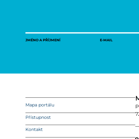
JMÉNO A PŘÍJMENÍ
E-MAIL
M
Mapa portálu
P
7
Přístupnost
Kontakt