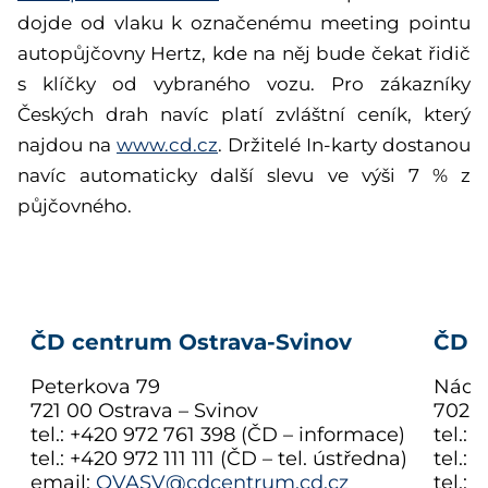
dojde od vlaku k označenému meeting pointu
autopůjčovny Hertz, kde na něj bude čekat řidič
s klíčky od vybraného vozu. Pro zákazníky
Českých drah navíc platí zvláštní ceník, který
najdou na
www.cd.cz
. Držitelé In-karty dostanou
navíc automaticky další slevu ve výši 7 % z
půjčovného.
ČD centrum Ostrava-Svinov
ČD c
Peterkova 79
Nádra
721 00 Ostrava – Svinov
702 2
tel.: +420 972 761 398 (ČD – informace)
tel.:
tel.: +420 972 111 111 (ČD – tel. ústředna)
tel.:
email:
OVASV@cdcentrum.cd.cz
tel.: 