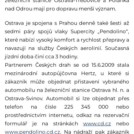
železniční stanice Ostrava-Třebovice a Polanka
nad Odrou mají pro dopravu menší význam.
Ostrava je spojena s Prahou denně také šesti až
sedmi páry spojů vlaky Supercity „Pendolino“,
které nabízí vysoký komfort a rychlost přepravy a
navazují na služby Českých aerolinií. Současná
jízdní doba činí cca 3 hodiny.
Partnerem Českých drah se od 15.6.2009 stala
mezinárodní autopůjčovna Hertz, u které si
zákazník může objednat přistavení vybraného
automobilu na železniční stanice Ostrava hl. n. a
Ostrava-Svinov. Automobil si lze objednat přes
telefon na čísle 225 345 000 nebo
prostřednictvím internetu, odkaz na rezervační
formulář je na stránkách
www.cd.cz
nebo
www.pendolino.cd.cz
. Na nádraží pak zákazník