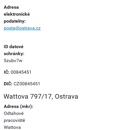
Adresa
elektronické
podatelny:
posta@ostrava.cz
ID datové
schránky:
5zubv7w
IČ:
00845451
DIČ:
CZ00845451
Wattova 797/17, Ostrava
Adresa (mkr):
Odtahové
pracoviště
Wattova