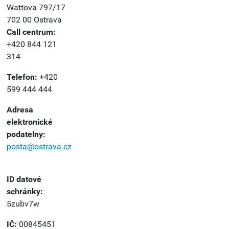
Wattova 797/17
702 00 Ostrava
Call centrum:
+420 844 121
314
Telefon:
+420
599 444 444
Adresa
elektronické
podatelny:
posta@ostrava.cz
ID datové
schránky:
5zubv7w
IČ:
00845451