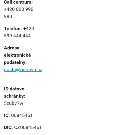
Call centrum:
+420 800 990
980
Telefon:
+420
599 444 444
Adresa
elektronické
podatelny:
posta@ostrava.cz
ID datové
schránky:
5zubv7w
IČ:
00845451
DIČ:
CZ00845451