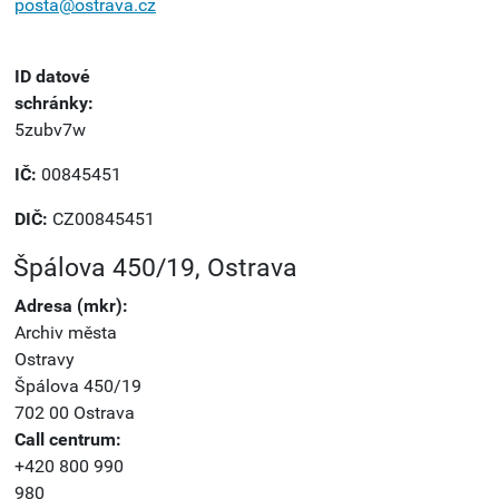
posta@ostrava.cz
ID datové
schránky:
5zubv7w
IČ:
00845451
DIČ:
CZ00845451
Špálova 450/19, Ostrava
Adresa (mkr):
Archiv města
Ostravy
Špálova 450/19
702 00 Ostrava
Call centrum:
+420 800 990
980