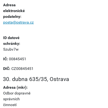
Adresa
elektronické
podatelny:
posta@ostrava.cz
ID datové
schránky:
5zubv7w
IČ:
00845451
DIČ:
CZ00845451
30. dubna 635/35, Ostrava
Adresa (mkr):
Odbor dopravně
správních
činností