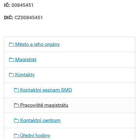
IČ:
00845451
DIČ:
CZ00845451
N
Město a jeho orgány
a
v
Magistrát
i
g
Kontakty
a
c
Kontaktní seznam SMO
e
Pracoviště magistrátu
Kontaktní centrum
Úřední hodiny