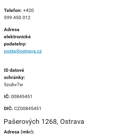
Telefon:
+420
599 450 012
Adresa
elektronické
podatelny:
posta@ostrava.cz
ID datové
schránky:
5zubv7w
IČ:
00845451
DIČ:
CZ00845451
Pašerových 1268, Ostrava
Adresa (mkr):