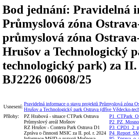
Bod jednání: Pravidelná i
Průmyslová zóna Ostrava
průmyslová zóna Ostrava
Hrušov a Technologický p
technologický park) za II.
BJ2226 00608/25
Pravidelná informace o stavu projektů Průmyslová zóna 
Usnesení:
Hrušov a Technologický park Ostrava (dříve Vědecko-techn
Přílohy:
PZ Hrabová - situace CTPark Ostrava
P1_CTPark_Ost
Průmyslový areál Mošnov
P2_PZ_Mosnov
RZ Hrušov - Contera Park Ostrava D1
P3_CPD1_2_po
Zpráva o činnosti MSIC za II. pol. r. 2024
P4_Report_SM
Informace MSID o rozvoji Mošnova
P5_Zprava_o_