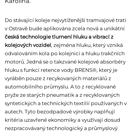
Karolína.
Do stávající koleje nejvytíženější tramvajové trati
v Ostravě bude aplikována zcela nová a unikátní
česká technologie tlumení hluku a vibrací z
kolejových vozidel
, zejména hluku, který vzniká
odvalováním kola po kolejnici a hluku trakčních
motorů. Jedná se o takzvané kolejové absorbéry
hluku s funkcí retence vody BRENS®, který je
vyráběn pouze z recykovaných materiálů z
automobilního průmyslu. A to z recyklované
pryže ze starých pneumatik a z recyklovaných
syntetických a technických textilií používaných v
autech. Tyto bezodpadové výrobky naplňují
kritéria uzavřené ekonomiky a využívají dosud
nezpracovávaný technologický a průmyslový