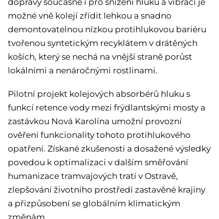
dopravy současně i pro snížení hluku a vibrací je
možné vně kolejí zřídit lehkou a snadno
demontovatelnou nízkou protihlukovou bariéru
tvořenou syntetickým recyklátem v drátěných
koších, který se nechá na vnější straně porůst
lokálními a nenáročnými rostlinami.
Pilotní projekt kolejových absorbérů hluku s
funkcí retence vody mezi frýdlantskými mosty a
zastávkou Nová Karolína umožní provozní
ověření funkcionality tohoto protihlukového
opatření. Získané zkušenosti a dosažené výsledky
povedou k optimalizaci v dalším směřování
humanizace tramvajových tratí v Ostravě,
zlepšování životního prostředí zastavěné krajiny
a přizpůsobení se globálním klimatickým
změnám.