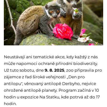
Neustávají ani tematické akce, kdy každý z nás
může napomoci ochraně přírodní biodiverzity.
9. 8. 2025
Už tuto sobotu, dne
, zoo připravila pro
zájemce z řad široké veřejnosti „Den pro
antilopu", věnovaný antilopě Derbyho, nejvíce
ohrožené antilopě planety. Program začíná v 10
hodin u expozice Na Statku, kde potrvá až do 17
hodin.