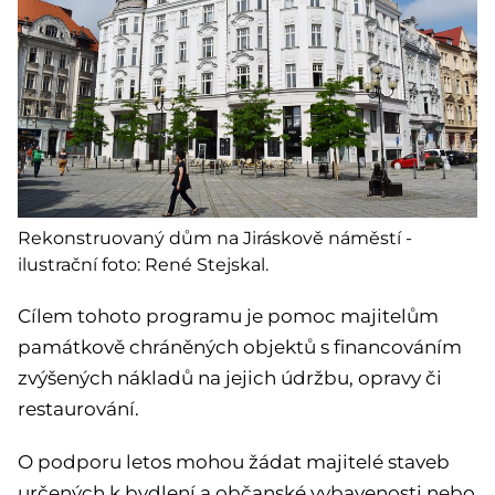
Rekonstruovaný dům na Jiráskově náměstí -
ilustrační foto: René Stejskal.
Cílem tohoto programu je pomoc majitelům
památkově chráněných objektů s financováním
zvýšených nákladů na jejich údržbu, opravy či
restaurování.
O podporu letos mohou žádat majitelé staveb
určených k bydlení a občanské vybavenosti nebo