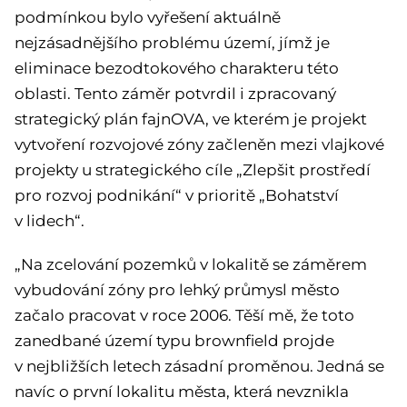
podmínkou bylo vyřešení aktuálně
nejzásadnějšího problému území, jímž je
eliminace bezodtokového charakteru této
oblasti. Tento záměr potvrdil i zpracovaný
strategický plán fajnOVA, ve kterém je projekt
vytvoření rozvojové zóny začleněn mezi vlajkové
projekty u strategického cíle „Zlepšit prostředí
pro rozvoj podnikání“ v prioritě „Bohatství
v lidech“.
„Na zcelování pozemků v lokalitě se záměrem
vybudování zóny pro lehký průmysl město
začalo pracovat v roce 2006. Těší mě, že toto
zanedbané území typu brownfield projde
v nejbližších letech zásadní proměnou. Jedná se
navíc o první lokalitu města, která nevznikla