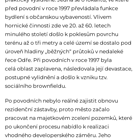
před povodní v roce 1997 převládala funkce
bydlení s občanskou vybaveností. Vlivem
hornické činnosti zde ve 20. až 60. letech
minulého století došlo k poklesům povrchu
terénu až o tři metry a celé území se dostalo pod
úroveň hladiny „běžných“ průtoků v nedaleké
řece Odře. Při povodních v roce 1997 byla
celá oblast zaplavena, následovala její devastace,
postupné vylidnění a došlo k vzniku tzv.
sociálního brownfieldu.
Po povodních nebylo reálné zajistit obnovu
rezidenční zástavby, proto město začalo
pracovat na majetkovém zcelení pozemků, které
po ukončení procesu nabídlo k realizaci
vhodného developerského záměru. Jeho