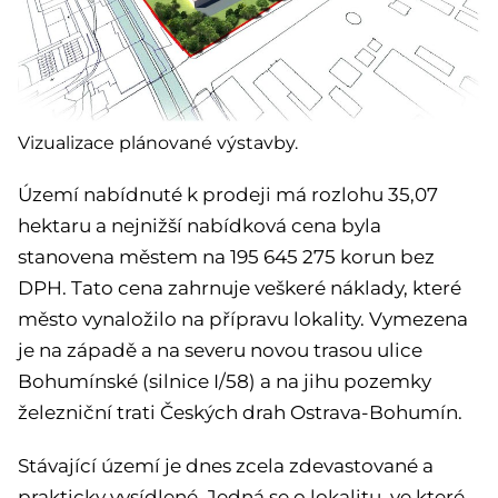
Vizualizace plánované výstavby.
Území nabídnuté k prodeji má rozlohu 35,07
hektaru a nejnižší nabídková cena byla
stanovena městem na 195 645 275 korun bez
DPH. Tato cena zahrnuje veškeré náklady, které
město vynaložilo na přípravu lokality. Vymezena
je na západě a na severu novou trasou ulice
Bohumínské (silnice I/58) a na jihu pozemky
železniční trati Českých drah Ostrava-Bohumín.
Stávající území je dnes zcela zdevastované a
prakticky vysídlené. Jedná se o lokalitu, ve které