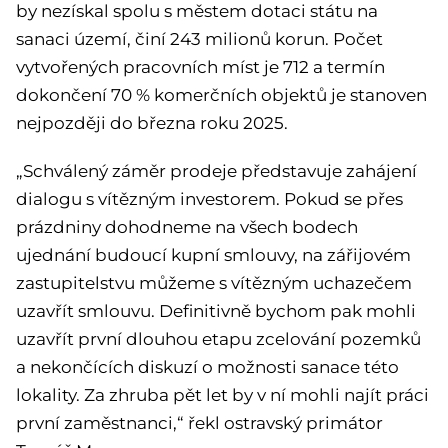
by nezískal spolu s městem dotaci státu na
sanaci území, činí 243 milionů korun. Počet
vytvořených pracovních míst je 712 a termín
dokončení 70 % komerčních objektů je stanoven
nejpozději do března roku 2025.
„Schválený záměr prodeje představuje zahájení
dialogu s vítězným investorem. Pokud se přes
prázdniny dohodneme na všech bodech
ujednání budoucí kupní smlouvy, na zářijovém
zastupitelstvu můžeme s vítězným uchazečem
uzavřít smlouvu. Definitivně bychom pak mohli
uzavřít první dlouhou etapu zcelování pozemků
a nekončících diskuzí o možnosti sanace této
lokality. Za zhruba pět let by v ní mohli najít práci
první zaměstnanci,“ řekl ostravský primátor