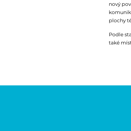
nový povr
komunika
plochy t
Podle sta
také mís