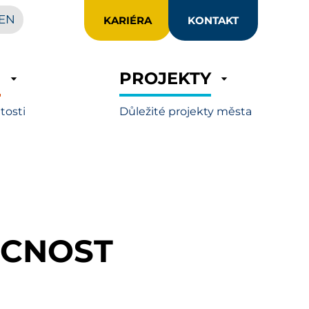
EN
KARIÉRA
KONTAKT
R
PROJEKTY
itosti
Důležité projekty města
UCNOST