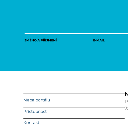
JMÉNO A PŘÍJMENÍ
E-MAIL
M
Mapa portálu
P
7
Přístupnost
Kontakt