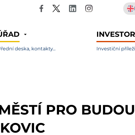
ÚŘAD
INVESTO
řední deska, kontakty...
Investiční přílež
MĚSTÍ PRO BUDO
TKOVIC