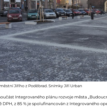
ěstní Jiřího z Poděbrad. Snímky Jiří Urban
 součást Integrovaného plánu rozvoje města „Budoucnos
ě DPH, z 85 % je spolufinancován z Integrovaného 