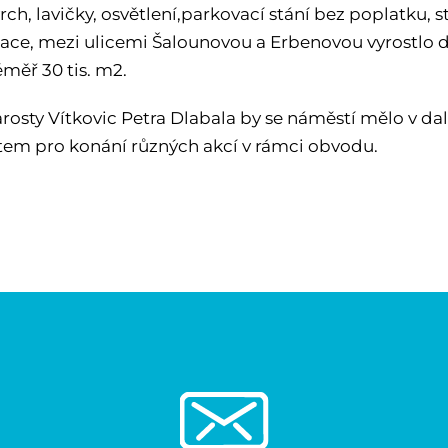
ch, lavičky, osvětlení,parkovací stání bez poplatku, s
ce, mezi ulicemi Šalounovou a Erbenovou vyrostlo dět
éměř 30 tis. m2.
rosty Vítkovic Petra Dlabala by se náměstí mělo v dalš
tem pro konání různých akcí v rámci obvodu.