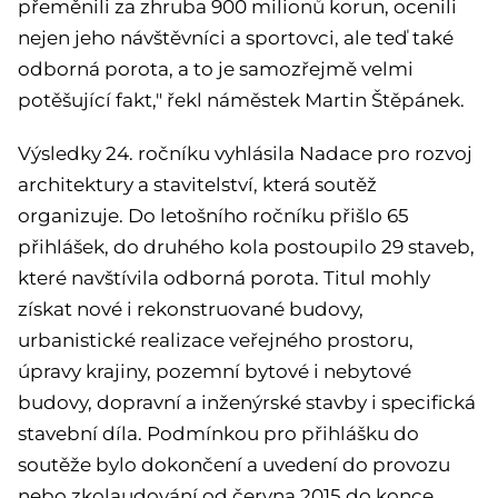
přeměnili za zhruba 900 milionů korun, ocenili
nejen jeho návštěvníci a sportovci, ale teď také
odborná porota, a to je samozřejmě velmi
potěšující fakt," řekl náměstek Martin Štěpánek.
Výsledky 24. ročníku vyhlásila Nadace pro rozvoj
architektury a stavitelství, která soutěž
organizuje. Do letošního ročníku přišlo 65
přihlášek, do druhého kola postoupilo 29 staveb,
které navštívila odborná porota. Titul mohly
získat nové i rekonstruované budovy,
urbanistické realizace veřejného prostoru,
úpravy krajiny, pozemní bytové i nebytové
budovy, dopravní a inženýrské stavby i specifická
stavební díla. Podmínkou pro přihlášku do
soutěže bylo dokončení a uvedení do provozu
nebo zkolaudování od června 2015 do konce