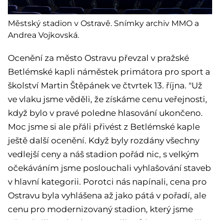
Městský stadion v Ostravě. Snímky archiv MMO a
Andrea Vojkovská.
Ocenění za město Ostravu převzal v pražské
Betlémské kapli náměstek primátora pro sport a
školství Martin Štěpánek ve čtvrtek 13. října. "Už
ve vlaku jsme věděli, že získáme cenu veřejnosti,
když bylo v pravé poledne hlasování ukončeno.
Moc jsme si ale přáli přivést z Betlémské kaple
ještě další ocenění. Když byly rozdány všechny
vedlejší ceny a náš stadion pořád nic, s velkým
očekáváním jsme poslouchali vyhlašování staveb
v hlavní kategorii. Porotci nás napínali, cena pro
Ostravu byla vyhlášena až jako pátá v pořadí, ale
cenu pro modernizovaný stadion, který jsme