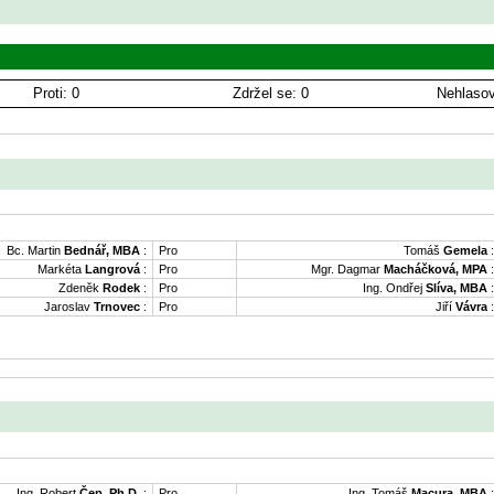
Proti: 0
Zdržel se: 0
Nehlasov
Bc. Martin
Bednář, MBA
:
Pro
Tomáš
Gemela
:
Markéta
Langrová
:
Pro
Mgr. Dagmar
Macháčková, MPA
:
Zdeněk
Rodek
:
Pro
Ing. Ondřej
Slíva, MBA
:
Jaroslav
Trnovec
:
Pro
Jiří
Vávra
:
Ing. Robert
Čep, Ph.D.
:
Pro
Ing. Tomáš
Macura, MBA
: