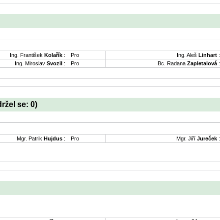
Ing. František
Kolařík
:
Pro
Ing. Aleš
Linhart
:
Ing. Miroslav
Svozil
:
Pro
Bc. Radana
Zapletalová
:
držel se: 0)
Mgr. Patrik
Hujdus
:
Pro
Mgr. Jiří
Jureček
: