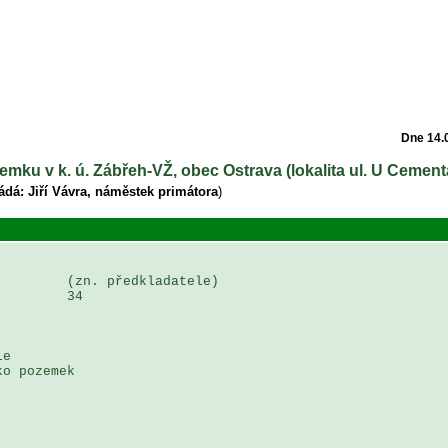
Dne 14.
emku v k. ú. Zábřeh-VŽ, obec Ostrava (lokalita ul. U Cement
ádá: Jiří Vávra, náměstek primátora
)
        (zn. předkladatele)

        34

e 

o pozemek 
