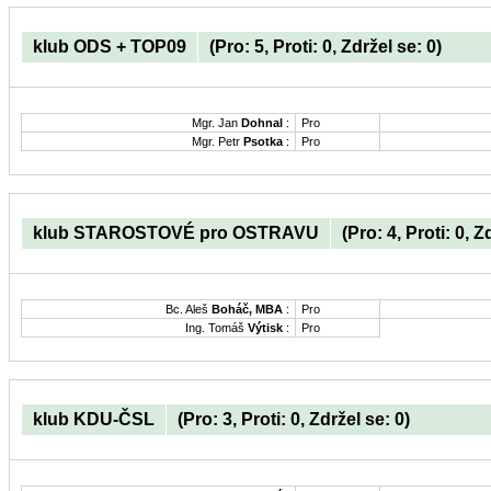
klub ODS + TOP09
(Pro: 5, Proti: 0, Zdržel se: 0)
Mgr. Jan
Dohnal
:
Pro
Mgr. Petr
Psotka
:
Pro
klub STAROSTOVÉ pro OSTRAVU
(Pro: 4, Proti: 0, Z
Bc. Aleš
Boháč, MBA
:
Pro
Ing. Tomáš
Výtisk
:
Pro
klub KDU-ČSL
(Pro: 3, Proti: 0, Zdržel se: 0)