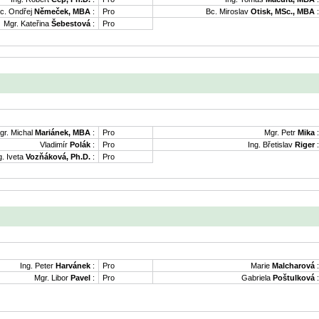
c. Ondřej
Němeček, MBA
:
Pro
Bc. Miroslav
Otisk, MSc., MBA
:
Mgr. Kateřina
Šebestová
:
Pro
gr. Michal
Mariánek, MBA
:
Pro
Mgr. Petr
Mika
:
Vladimír
Polák
:
Pro
Ing. Břetislav
Riger
:
g. Iveta
Vozňáková, Ph.D.
:
Pro
Ing. Peter
Harvánek
:
Pro
Marie
Malcharová
:
Mgr. Libor
Pavel
:
Pro
Gabriela
Poštulková
: