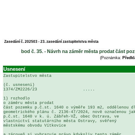
Zasedání č. 202503 - 23. zasedání zastupitelstva města
bod č. 35. - Návrh na záměr města prodat část poz
(Poznámka:
Předkl
Usnesení
Zastupitelstvo města

(č. usneseni)                                          
1374/ZM2226/23                   .....                 
1) rozhodlo

o záměru města prodat

část pozemku p.č.st. 1640 o výměře 193 m2, oddělenou dl
geometrického plánu č. 2136-47/2024, nově označenou jak
p.č.st. 1640 v k. ú. Zábřeh-VŽ, obec Ostrava, ve 

vlastnictví statutárního města Ostravy, svěřený 

městskému obvodu Vítkovice

a zároveň si vyhrazuje právo kdykoliv tento záměr 
