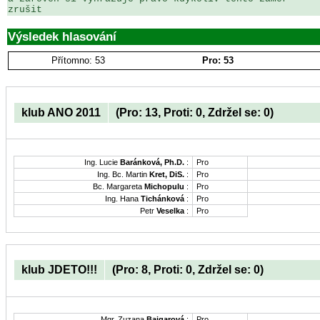
zrušit
Výsledek hlasování
Přítomno: 53
Pro: 53
klub ANO 2011
(Pro: 13, Proti: 0, Zdržel se: 0)
Ing. Lucie
Baránková, Ph.D.
:
Pro
Ing. Bc. Martin
Kret, DiS.
:
Pro
Bc. Margareta
Michopulu
:
Pro
Ing. Hana
Tichánková
:
Pro
Petr
Veselka
:
Pro
klub JDETO!!!
(Pro: 8, Proti: 0, Zdržel se: 0)
Mgr. Zuzana
Bajgarová
:
Pro