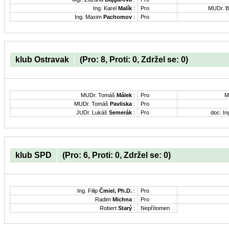
Ing. Karel
Malík
:
Pro
MUDr. B
Ing. Maxim
Pachomov
:
Pro
klub Ostravak
(Pro: 8, Proti: 0, Zdržel se: 0)
MUDr. Tomáš
Málek
:
Pro
M
MUDr. Tomáš
Pavliska
:
Pro
JUDr. Lukáš
Semerák
:
Pro
doc. In
klub SPD
(Pro: 6, Proti: 0, Zdržel se: 0)
Ing. Filip
Čmiel, Ph.D.
:
Pro
Radim
Michna
:
Pro
Robert
Starý
:
Nepřítomen