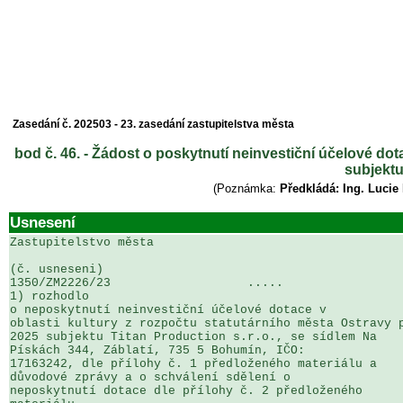
Zasedání č. 202503 - 23. zasedání zastupitelstva města
bod č. 46. - Žádost o poskytnutí neinvestiční účelové dot
subjektu
(Poznámka:
Předkládá: Ing. Lucie
Usnesení
Zastupitelstvo města

(č. usneseni)                                          
1350/ZM2226/23                   .....                 
1) rozhodlo

o neposkytnutí neinvestiční účelové dotace v 

oblasti kultury z rozpočtu statutárního města Ostravy p
2025 subjektu Titan Production s.r.o., se sídlem Na 

Pískách 344, Záblatí, 735 5 Bohumín, IČO: 

17163242, dle přílohy č. 1 předloženého materiálu a 

důvodové zprávy a o schválení sdělení o 

neposkytnutí dotace dle přílohy č. 2 předloženého 
