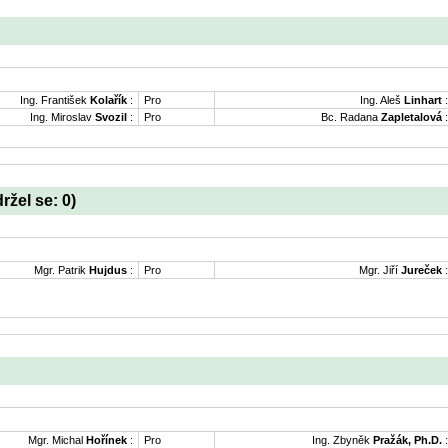
Ing. František
Kolařík
:
Pro
Ing. Aleš
Linhart
:
Ing. Miroslav
Svozil
:
Pro
Bc. Radana
Zapletalová
:
držel se: 0)
Mgr. Patrik
Hujdus
:
Pro
Mgr. Jiří
Jureček
:
Mgr. Michal
Hořínek
:
Pro
Ing. Zbyněk
Pražák, Ph.D.
: