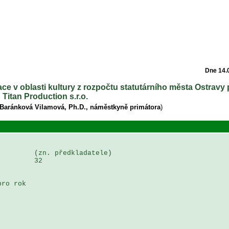
Dne 14.
ace v oblasti kultury z rozpočtu statutárního města Ostravy
 Titan Production s.r.o.
 Baránková Vilamová, Ph.D., náměstkyně primátora
)
        (zn. předkladatele)

        32

ro rok 
