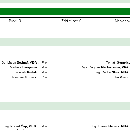
Proti: 0
Zdržel se: 0
Nehlasov
Bc. Martin
Bednář, MBA
:
Pro
Tomáš
Gemela
:
Markéta
Langrová
:
Pro
Mgr. Dagmar
Macháčková, MPA
:
Zdeněk
Rodek
:
Pro
Ing. Ondřej
Slíva, MBA
:
Jaroslav
Trnovec
:
Pro
Jiří
Vávra
:
Ing. Robert
Čep, Ph.D.
:
Pro
Ing. Tomáš
Macura, MBA
: