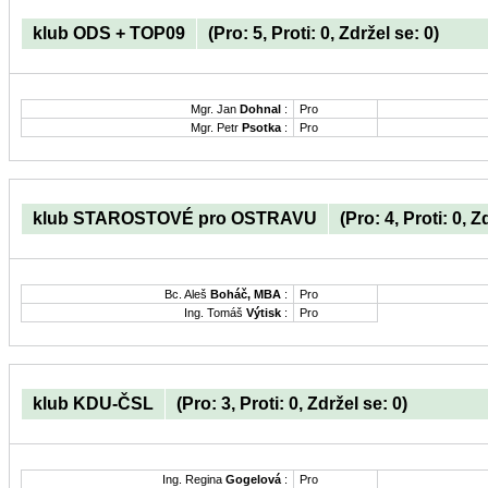
klub ODS + TOP09
(Pro: 5, Proti: 0, Zdržel se: 0)
Mgr. Jan
Dohnal
:
Pro
Mgr. Petr
Psotka
:
Pro
klub STAROSTOVÉ pro OSTRAVU
(Pro: 4, Proti: 0, Z
Bc. Aleš
Boháč, MBA
:
Pro
Ing. Tomáš
Výtisk
:
Pro
klub KDU-ČSL
(Pro: 3, Proti: 0, Zdržel se: 0)
Ing. Regina
Gogelová
:
Pro