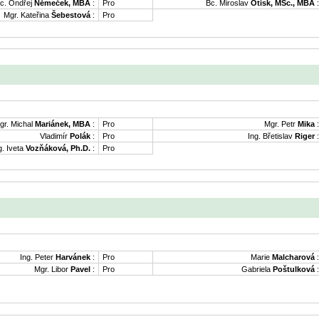
c. Ondřej
Němeček, MBA
:
Pro
Bc. Miroslav
Otisk, MSc., MBA
:
Mgr. Kateřina
Šebestová
:
Pro
gr. Michal
Mariánek, MBA
:
Pro
Mgr. Petr
Mika
:
Vladimír
Polák
:
Pro
Ing. Břetislav
Riger
:
g. Iveta
Vozňáková, Ph.D.
:
Pro
Ing. Peter
Harvánek
:
Pro
Marie
Malcharová
:
Mgr. Libor
Pavel
:
Pro
Gabriela
Poštulková
: