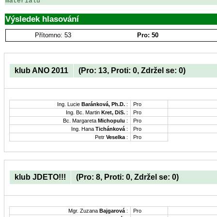
materiálu
Výsledek hlasování
Přítomno: 53
Pro: 50
klub ANO 2011
(Pro: 13, Proti: 0, Zdržel se: 0)
Ing. Lucie
Baránková, Ph.D.
:
Pro
Ing. Bc. Martin
Kret, DiS.
:
Pro
Bc. Margareta
Michopulu
:
Pro
Ing. Hana
Tichánková
:
Pro
Petr
Veselka
:
Pro
klub JDETO!!!
(Pro: 8, Proti: 0, Zdržel se: 0)
Mgr. Zuzana
Bajgarová
:
Pro