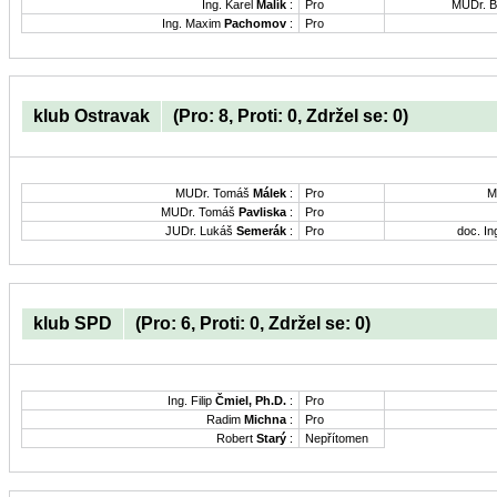
Ing. Karel
Malík
:
Pro
MUDr. B
Ing. Maxim
Pachomov
:
Pro
klub Ostravak
(Pro: 8, Proti: 0, Zdržel se: 0)
MUDr. Tomáš
Málek
:
Pro
M
MUDr. Tomáš
Pavliska
:
Pro
JUDr. Lukáš
Semerák
:
Pro
doc. In
klub SPD
(Pro: 6, Proti: 0, Zdržel se: 0)
Ing. Filip
Čmiel, Ph.D.
:
Pro
Radim
Michna
:
Pro
Robert
Starý
:
Nepřítomen