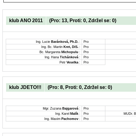
klub ANO 2011
(Pro: 13, Proti: 0, Zdržel se: 0)
Ing. Lucie
Baránková, Ph.D.
:
Pro
Ing. Bc. Martin
Kret, DiS.
:
Pro
Bc. Margareta
Michopulu
:
Pro
Ing. Hana
Tichánková
:
Pro
Petr
Veselka
:
Pro
klub JDETO!!!
(Pro: 8, Proti: 0, Zdržel se: 0)
Mgr. Zuzana
Bajgarová
:
Pro
Ing. Karel
Malík
:
Pro
MUDr. B
Ing. Maxim
Pachomov
:
Pro