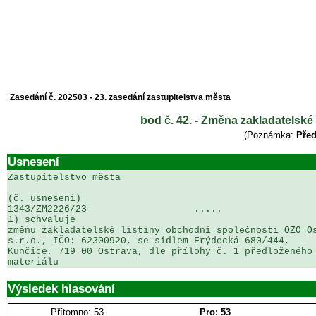
Zasedání č. 202503 - 23. zasedání zastupitelstva města
bod č. 42. - Změna zakladatelské
(Poznámka:
Před
Usnesení
Zastupitelstvo města

(č. usneseni)                                          
1343/ZM2226/23                   .....                 
1) schvaluje

změnu zakladatelské listiny obchodní společnosti OZO Os
s.r.o., IČO: 62300920, se sídlem Frýdecká 680/444, 

Kunčice, 719 00 Ostrava, dle přílohy č. 1 předloženého 
materiálu
Výsledek hlasování
Přítomno: 53
Pro: 53