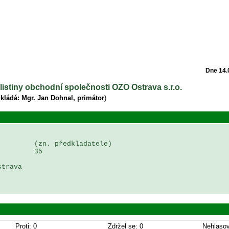
Dne 14.
 listiny obchodní společnosti OZO Ostrava s.r.o.
kládá: Mgr. Jan Dohnal, primátor
)
        (zn. předkladatele)

        35

trava 



Proti: 0
Zdržel se: 0
Nehlasov