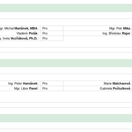
gr. Michal
Mariánek, MBA
:
Pro
Mgr. Petr
Mika
:
Vladimír
Polák
:
Pro
Ing. Břetislav
Riger
:
g. Iveta
Vozňáková, Ph.D.
:
Pro
Ing. Peter
Harvánek
:
Pro
Marie
Malcharová
:
Mgr. Libor
Pavel
:
Pro
Gabriela
Poštulková
: