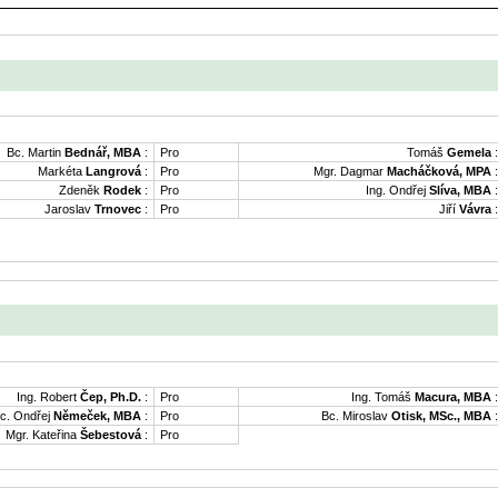
Bc. Martin
Bednář, MBA
:
Pro
Tomáš
Gemela
:
Markéta
Langrová
:
Pro
Mgr. Dagmar
Macháčková, MPA
:
Zdeněk
Rodek
:
Pro
Ing. Ondřej
Slíva, MBA
:
Jaroslav
Trnovec
:
Pro
Jiří
Vávra
:
Ing. Robert
Čep, Ph.D.
:
Pro
Ing. Tomáš
Macura, MBA
:
c. Ondřej
Němeček, MBA
:
Pro
Bc. Miroslav
Otisk, MSc., MBA
:
Mgr. Kateřina
Šebestová
:
Pro