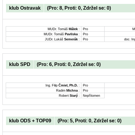
klub Ostravak
(Pro: 8, Proti: 0, Zdržel se: 0)
MUDr. Tomáš
Málek
:
Pro
M
MUDr. Tomáš
Pavliska
:
Pro
JUDr. Lukáš
Semerák
:
Pro
doc. In
klub SPD
(Pro: 6, Proti: 0, Zdržel se: 0)
Ing. Filip
Čmiel, Ph.D.
:
Pro
Radim
Michna
:
Pro
Robert
Starý
:
Nepřítomen
klub ODS + TOP09
(Pro: 5, Proti: 0, Zdržel se: 0)