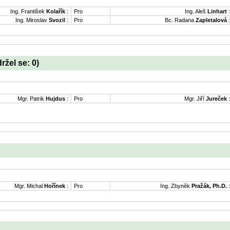
Ing. František
Kolařík
:
Pro
Ing. Aleš
Linhart
:
Ing. Miroslav
Svozil
:
Pro
Bc. Radana
Zapletalová
:
držel se: 0)
Mgr. Patrik
Hujdus
:
Pro
Mgr. Jiří
Jureček
:
Mgr. Michal
Hořínek
:
Pro
Ing. Zbyněk
Pražák, Ph.D.
: