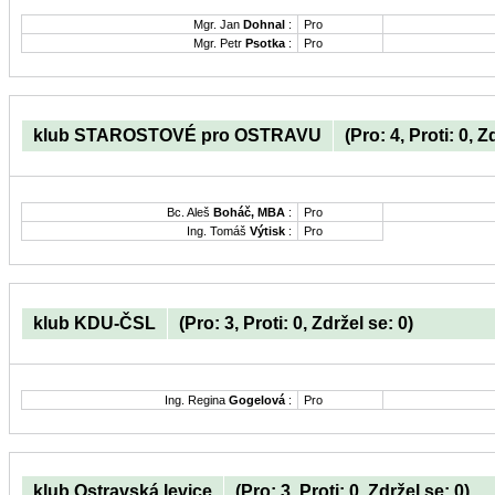
Mgr. Jan
Dohnal
:
Pro
Mgr. Petr
Psotka
:
Pro
klub STAROSTOVÉ pro OSTRAVU
(Pro: 4, Proti: 0, Z
Bc. Aleš
Boháč, MBA
:
Pro
Ing. Tomáš
Výtisk
:
Pro
klub KDU-ČSL
(Pro: 3, Proti: 0, Zdržel se: 0)
Ing. Regina
Gogelová
:
Pro
klub Ostravská levice
(Pro: 3, Proti: 0, Zdržel se: 0)