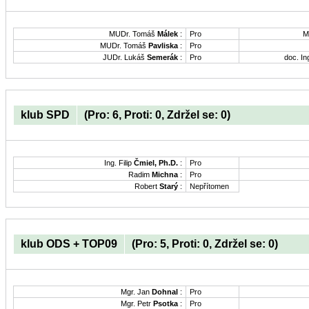
MUDr. Tomáš
Málek
:
Pro
M
MUDr. Tomáš
Pavliska
:
Pro
JUDr. Lukáš
Semerák
:
Pro
doc. In
klub SPD
(Pro: 6, Proti: 0, Zdržel se: 0)
Ing. Filip
Čmiel, Ph.D.
:
Pro
Radim
Michna
:
Pro
Robert
Starý
:
Nepřítomen
klub ODS + TOP09
(Pro: 5, Proti: 0, Zdržel se: 0)
Mgr. Jan
Dohnal
:
Pro
Mgr. Petr
Psotka
:
Pro