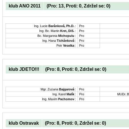
klub ANO 2011
(Pro: 13, Proti: 0, Zdržel se: 0)
Ing. Lucie
Baránková, Ph.D.
:
Pro
Ing. Bc. Martin
Kret, DiS.
:
Pro
Bc. Margareta
Michopulu
:
Pro
Ing. Hana
Tichánková
:
Pro
Petr
Veselka
:
Pro
klub JDETO!!!
(Pro: 8, Proti: 0, Zdržel se: 0)
Mgr. Zuzana
Bajgarová
:
Pro
Ing. Karel
Malík
:
Pro
MUDr. B
Ing. Maxim
Pachomov
:
Pro
klub Ostravak
(Pro: 8, Proti: 0, Zdržel se: 0)