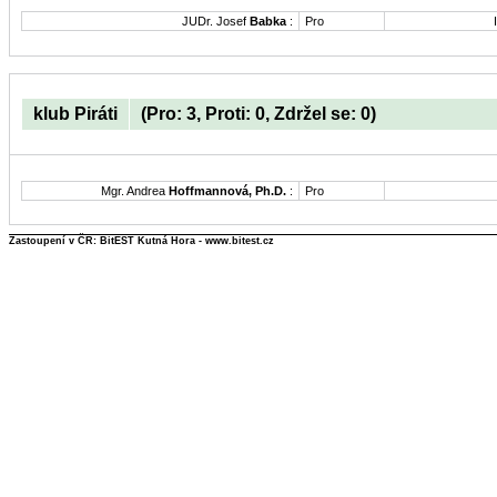
JUDr. Josef
Babka
:
Pro
klub Piráti
(Pro: 3, Proti: 0, Zdržel se: 0)
Mgr. Andrea
Hoffmannová, Ph.D.
:
Pro
Zastoupení v ČR: BitEST Kutná Hora - www.bitest.cz