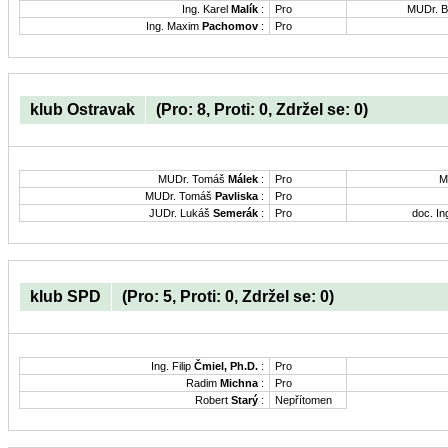
Ing. Karel
Malík
:
Pro
MUDr. B
Ing. Maxim
Pachomov
:
Pro
klub Ostravak
(Pro: 8, Proti: 0, Zdržel se: 0)
MUDr. Tomáš
Málek
:
Pro
M
MUDr. Tomáš
Pavliska
:
Pro
JUDr. Lukáš
Semerák
:
Pro
doc. In
klub SPD
(Pro: 5, Proti: 0, Zdržel se: 0)
Ing. Filip
Čmiel, Ph.D.
:
Pro
Radim
Michna
:
Pro
Robert
Starý
:
Nepřítomen