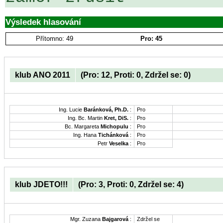
Výsledek hlasování
Přítomno: 49
Pro: 45
klub ANO 2011
(Pro: 12, Proti: 0, Zdržel se: 0)
Ing. Lucie
Baránková, Ph.D.
:
Pro
Ing. Bc. Martin
Kret, DiS.
:
Pro
Bc. Margareta
Michopulu
:
Pro
Ing. Hana
Tichánková
:
Pro
Petr
Veselka
:
Pro
klub JDETO!!!
(Pro: 3, Proti: 0, Zdržel se: 4)
Mgr. Zuzana
Bajgarová
:
Zdržel se