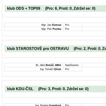
klub ODS + TOP09
(Pro: 6, Proti: 0, Zdržel se: 0)
Mgr. Jan
Dohnal
:
Pro
Mgr. Petr
Psotka
:
Pro
klub STAROSTOVÉ pro OSTRAVU
(Pro: 2, Proti: 0, Z
Bc. Aleš
Boháč, MBA
:
Nepřítomen
Ing. Tomáš
Výtisk
:
Pro
klub KDU-ČSL
(Pro: 3, Proti: 0, Zdržel se: 0)
Ing. Regina
Gogelová
:
Pro