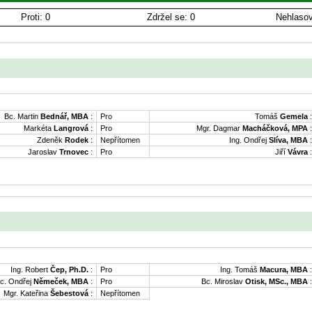
Proti: 0
Zdržel se: 0
Nehlasov
Bc. Martin
Bednář, MBA
:
Pro
Tomáš
Gemela
:
Markéta
Langrová
:
Pro
Mgr. Dagmar
Macháčková, MPA
:
Zdeněk
Rodek
:
Nepřítomen
Ing. Ondřej
Slíva, MBA
:
Jaroslav
Trnovec
:
Pro
Jiří
Vávra
:
Ing. Robert
Čep, Ph.D.
:
Pro
Ing. Tomáš
Macura, MBA
:
c. Ondřej
Němeček, MBA
:
Pro
Bc. Miroslav
Otisk, MSc., MBA
:
Mgr. Kateřina
Šebestová
:
Nepřítomen