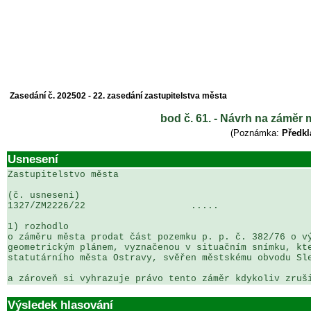
Zasedání č. 202502 - 22. zasedání zastupitelstva města
bod č. 61. - Návrh na záměr 
(Poznámka:
Předkl
Usnesení
Zastupitelstvo města

(č. usneseni)                                          
1327/ZM2226/22                   .....                 
1) rozhodlo

o záměru města prodat část pozemku p. p. č. 382/76 o vý
geometrickým plánem, vyznačenou v situačním snímku, kte
statutárního města Ostravy, svěřen městskému obvodu Sle
a zároveň si vyhrazuje právo tento záměr kdykoliv zruš
Výsledek hlasování