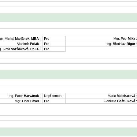
gr. Michal
Mariánek, MBA
:
Pro
Mgr. Petr
Mika
:
Vladimír
Polák
:
Pro
Ing. Břetislav
Riger
:
g. Iveta
Vozňáková, Ph.D.
:
Pro
Ing. Peter
Harvánek
:
Nepřítomen
Marie
Malcharová
:
Mgr. Libor
Pavel
:
Pro
Gabriela
Poštulková
: