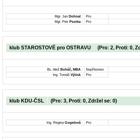
Mgr. Jan
Dohnal
:
Pro
Mgr. Petr
Psotka
:
Pro
klub STAROSTOVÉ pro OSTRAVU
(Pro: 2, Proti: 0, Z
Bc. Aleš
Boháč, MBA
:
Nepřítomen
Ing. Tomáš
Výtisk
:
Pro
klub KDU-ČSL
(Pro: 3, Proti: 0, Zdržel se: 0)
Ing. Regina
Gogelová
:
Pro