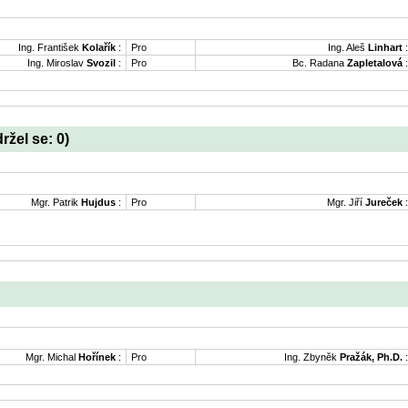
Ing. František
Kolařík
:
Pro
Ing. Aleš
Linhart
:
Ing. Miroslav
Svozil
:
Pro
Bc. Radana
Zapletalová
:
držel se: 0)
Mgr. Patrik
Hujdus
:
Pro
Mgr. Jiří
Jureček
:
Mgr. Michal
Hořínek
:
Pro
Ing. Zbyněk
Pražák, Ph.D.
: