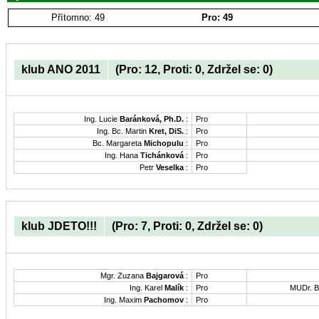
Přítomno: 49
Pro: 49
klub ANO 2011
(Pro: 12, Proti: 0, Zdržel se: 0)
Ing. Lucie
Baránková, Ph.D.
:
Pro
Ing. Bc. Martin
Kret, DiS.
:
Pro
Bc. Margareta
Michopulu
:
Pro
Ing. Hana
Tichánková
:
Pro
Petr
Veselka
:
Pro
klub JDETO!!!
(Pro: 7, Proti: 0, Zdržel se: 0)
Mgr. Zuzana
Bajgarová
:
Pro
Ing. Karel
Malík
:
Pro
MUDr. B
Ing. Maxim
Pachomov
:
Pro