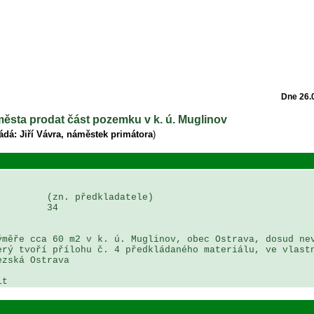
Dne 26.
města prodat část pozemku v k. ú. Muglinov
ádá: Jiří Vávra, náměstek primátora
)
        (zn. předkladatele)

        34

měře cca 60 m2 v k. ú. Muglinov, obec Ostrava, dosud nev
rý tvoří přílohu č. 4 předkládaného materiálu, ve vlastn
zská Ostrava

it