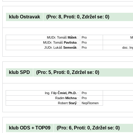
klub Ostravak
(Pro: 8, Proti: 0, Zdržel se: 0)
MUDr. Tomáš
Málek
:
Pro
M
MUDr. Tomáš
Pavliska
:
Pro
JUDr. Lukáš
Semerák
:
Pro
doc. In
klub SPD
(Pro: 5, Proti: 0, Zdržel se: 0)
Ing. Filip
Čmiel, Ph.D.
:
Pro
Radim
Michna
:
Pro
Robert
Starý
:
Nepřítomen
klub ODS + TOP09
(Pro: 6, Proti: 0, Zdržel se: 0)