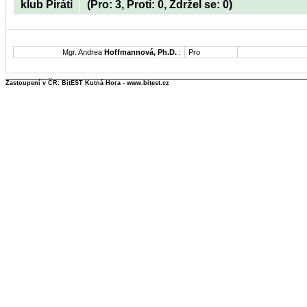
klub Piráti
(Pro: 3, Proti: 0, Zdržel se: 0)
Mgr. Andrea
Hoffmannová, Ph.D.
:
Pro
Zastoupení v ČR: BitEST Kutná Hora - www.bitest.cz