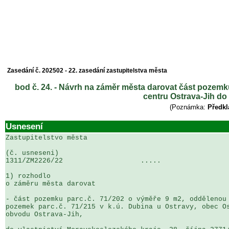
Zasedání č. 202502 - 22. zasedání zastupitelstva města
bod č. 24. - Návrh na záměr města darovat část pozemk
centru Ostrava-Jih do
(Poznámka:
Předkl
Usnesení
Zastupitelstvo města

(č. usneseni)                                          
1311/ZM2226/22                   .....                 
1) rozhodlo

o záměru města darovat  

- část pozemku parc.č. 71/202 o výměře 9 m2, oddělenou 
pozemek parc.č. 71/215 v k.ú. Dubina u Ostravy, obec Os
obvodu Ostrava-Jih,
