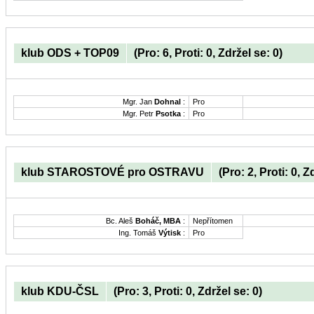
klub ODS + TOP09
(Pro: 6, Proti: 0, Zdržel se: 0)
Mgr. Jan
Dohnal
:
Pro
Mgr. Petr
Psotka
:
Pro
klub STAROSTOVÉ pro OSTRAVU
(Pro: 2, Proti: 0, Z
Bc. Aleš
Boháč, MBA
:
Nepřítomen
Ing. Tomáš
Výtisk
:
Pro
klub KDU-ČSL
(Pro: 3, Proti: 0, Zdržel se: 0)