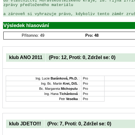
do vlastnictví Moravskoslezského kraje, 28. října 2771/
zprávy předloženého materiálu

a zároveň si vyhrazuje právo, kdykoliv tento záměr zru
Výsledek hlasování
Přítomno: 49
Pro: 48
klub ANO 2011
(Pro: 12, Proti: 0, Zdržel se: 0)
Ing. Lucie
Baránková, Ph.D.
:
Pro
Ing. Bc. Martin
Kret, DiS.
:
Pro
Bc. Margareta
Michopulu
:
Pro
Ing. Hana
Tichánková
:
Pro
Petr
Veselka
:
Pro
klub JDETO!!!
(Pro: 7, Proti: 0, Zdržel se: 0)