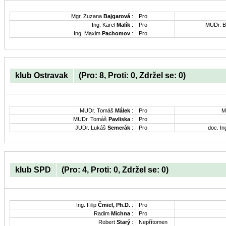
Mgr. Zuzana
Bajgarová
:
Pro
Ing. Karel
Malík
:
Pro
MUDr. B
Ing. Maxim
Pachomov
:
Pro
klub Ostravak
(Pro: 8, Proti: 0, Zdržel se: 0)
MUDr. Tomáš
Málek
:
Pro
M
MUDr. Tomáš
Pavliska
:
Pro
JUDr. Lukáš
Semerák
:
Pro
doc. In
klub SPD
(Pro: 4, Proti: 0, Zdržel se: 0)
Ing. Filip
Čmiel, Ph.D.
:
Pro
Radim
Michna
:
Pro
Robert
Starý
:
Nepřítomen