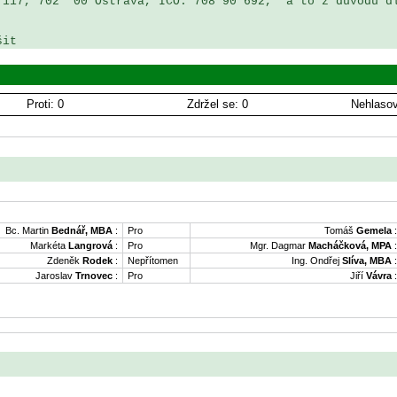
117, 702  00 Ostrava, IČO: 708 90 692,  a to z důvodů dl
šit 
Proti: 0
Zdržel se: 0
Nehlasov
Bc. Martin
Bednář, MBA
:
Pro
Tomáš
Gemela
:
Markéta
Langrová
:
Pro
Mgr. Dagmar
Macháčková, MPA
:
Zdeněk
Rodek
:
Nepřítomen
Ing. Ondřej
Slíva, MBA
:
Jaroslav
Trnovec
:
Pro
Jiří
Vávra
: