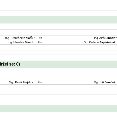
Ing. František
Kolařík
:
Pro
Ing. Aleš
Linhart
:
Ing. Miroslav
Svozil
:
Pro
Bc. Radana
Zapletalová
:
držel se: 0)
Mgr. Patrik
Hujdus
:
Pro
Mgr. Jiří
Jureček
: