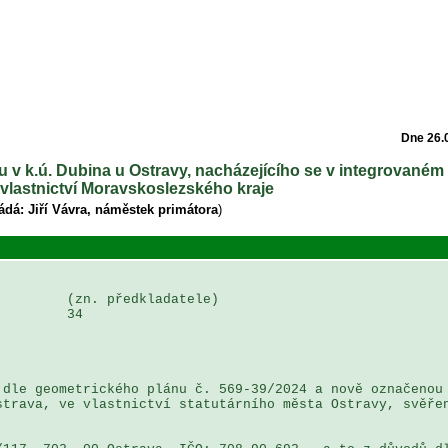
Dne 26.
u v k.ú. Dubina u Ostravy, nacházejícího se v integrovaném
 vlastnictví Moravskoslezského kraje
ádá: Jiří Vávra, náměstek primátora
)
        (zn. předkladatele)

        34

dle geometrického plánu č. 569-39/2024 a nově označenou 
trava, ve vlastnictví statutárního města Ostravy, svěřen