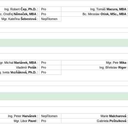
Ing. Robert
Čep, Ph.D.
:
Pro
Ing. Tomáš
Macura, MBA
:
c. Ondřej
Němeček, MBA
:
Pro
Bc. Miroslav
Otisk, MSc., MBA
:
Mgr. Kateřina
Šebestová
:
Nepřítomen
gr. Michal
Mariánek, MBA
:
Pro
Mgr. Petr
Mika
:
Vladimír
Polák
:
Pro
Ing. Břetislav
Riger
:
g. Iveta
Vozňáková, Ph.D.
:
Pro
Ing. Peter
Harvánek
:
Nepřítomen
Marie
Malcharová
:
Mgr. Libor
Pavel
:
Pro
Gabriela
Poštulková
: