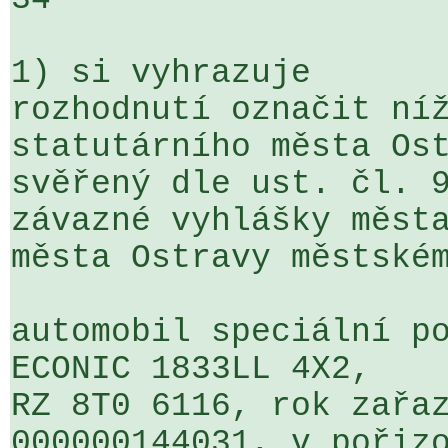
1) si vyhrazuje

rozhodnutí označit níž
statutárního města Ost
svěřený dle ust. čl. 9
závazné vyhlášky města
města Ostravy městském
automobil speciální po
ECONIC 1833LL 4X2,

RZ 8T0 6116, rok zařaz
000000144031, v pořizo