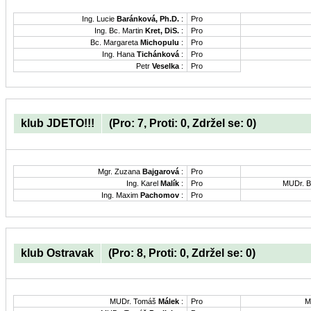
Ing. Lucie
Baránková, Ph.D.
:
Pro
Ing. Bc. Martin
Kret, DiS.
:
Pro
Bc. Margareta
Michopulu
:
Pro
Ing. Hana
Tichánková
:
Pro
Petr
Veselka
:
Pro
klub JDETO!!!
(Pro: 7, Proti: 0, Zdržel se: 0)
Mgr. Zuzana
Bajgarová
:
Pro
Ing. Karel
Malík
:
Pro
MUDr. B
Ing. Maxim
Pachomov
:
Pro
klub Ostravak
(Pro: 8, Proti: 0, Zdržel se: 0)
MUDr. Tomáš
Málek
:
Pro
M