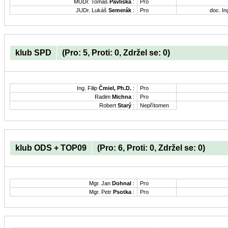
MUDr. Tomáš
Pavliska
:
Pro
JUDr. Lukáš
Semerák
:
Pro
doc. In
klub SPD
(Pro: 5, Proti: 0, Zdržel se: 0)
Ing. Filip
Čmiel, Ph.D.
:
Pro
Radim
Michna
:
Pro
Robert
Starý
:
Nepřítomen
klub ODS + TOP09
(Pro: 6, Proti: 0, Zdržel se: 0)
Mgr. Jan
Dohnal
:
Pro
Mgr. Petr
Psotka
:
Pro