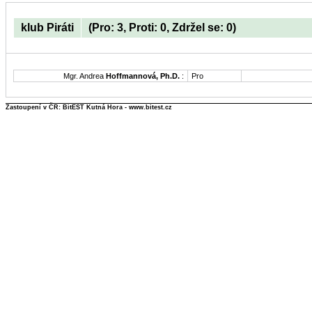
klub Piráti
(Pro: 3, Proti: 0, Zdržel se: 0)
Mgr. Andrea
Hoffmannová, Ph.D.
:
Pro
Zastoupení v ČR: BitEST Kutná Hora - www.bitest.cz