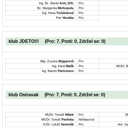
Ing. Bc. Martin
Kret, DiS.
:
Pro
Bc. Margareta
Michopulu
:
Pro
Ing. Hana
Tichánková
:
Pro
Petr
Veselka
:
Pro
klub JDETO!!!
(Pro: 7, Proti: 0, Zdržel se: 0)
Mgr. Zuzana
Bajgarová
:
Pro
Ing. Karel
Malík
:
Pro
MUDr. B
Ing. Maxim
Pachomov
:
Pro
klub Ostravak
(Pro: 7, Proti: 0, Zdržel se: 0)
MUDr. Tomáš
Málek
:
Pro
M
MUDr. Tomáš
Pavliska
:
Nehlasoval
JUDr. Lukáš
Semerák
:
Pro
doc. In