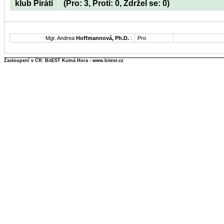
klub Piráti
(Pro: 3, Proti: 0, Zdržel se: 0)
Mgr. Andrea
Hoffmannová, Ph.D.
:
Pro
Zastoupení v ČR: BitEST Kutná Hora - www.bitest.cz