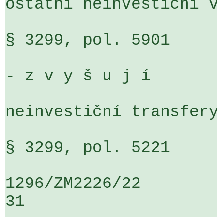
ostatní neinvestiční v
§ 3299, pol. 5901     
- z v y š u j í

neinvestiční transfery
§ 3299, pol. 5221     
1296/ZM2226/22                   ...
31
