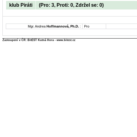
klub Piráti
(Pro: 3, Proti: 0, Zdržel se: 0)
Mgr. Andrea
Hoffmannová, Ph.D.
:
Pro
Zastoupení v ČR: BitEST Kutná Hora - www.bitest.cz