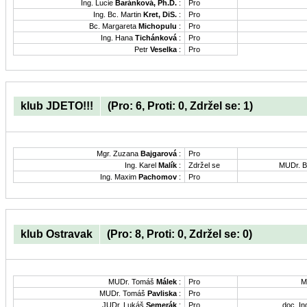
Ing. Lucie
Baránková, Ph.D.
:
Pro
Ing. Bc. Martin
Kret, DiS.
:
Pro
Bc. Margareta
Michopulu
:
Pro
Ing. Hana
Tichánková
:
Pro
Petr
Veselka
:
Pro
klub JDETO!!!
(Pro: 6, Proti: 0, Zdržel se: 1)
Mgr. Zuzana
Bajgarová
:
Pro
Ing. Karel
Malík
:
Zdržel se
MUDr. B
Ing. Maxim
Pachomov
:
Pro
klub Ostravak
(Pro: 8, Proti: 0, Zdržel se: 0)
MUDr. Tomáš
Málek
:
Pro
M
MUDr. Tomáš
Pavliska
:
Pro
JUDr. Lukáš
Semerák
:
Pro
doc. In