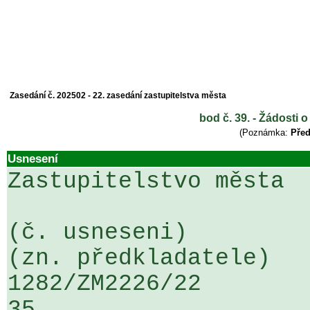
Zasedání č. 202502 - 22. zasedání zastupitelstva města
bod č. 39. - Žádosti 
(Poznámka:
Před
Usnesení
Zastupitelstvo města

(č. usneseni)                                                  
(zn. předkladatele)

1282/ZM2226/22                   ...
35
