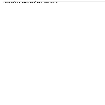
Zastoupení v ČR: BitEST Kutná Hora - www.bitest.cz