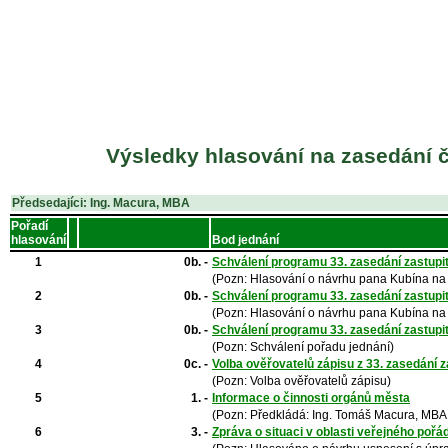
Výsledky hlasování na zasedání č
Předsedajíci: Ing. Macura, MBA
Pořadí
hlasování
Bod jednání
1
0b. -
Schválení programu 33. zasedání zastupi
(Pozn: Hlasování o návrhu pana Kubína na 
2
0b. -
Schválení programu 33. zasedání zastupi
(Pozn: Hlasování o návrhu pana Kubína na 
3
0b. -
Schválení programu 33. zasedání zastupi
(Pozn: Schválení pořadu jednání)
4
0c. -
Volba ověřovatelů zápisu z 33. zasedání 
(Pozn: Volba ověřovatelů zápisu)
5
1. -
Informace o činnosti orgánů města
(Pozn: Předkládá: Ing. Tomáš Macura, MBA,
6
3. -
Zpráva o situaci v oblasti veřejného poř