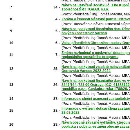
(Pozn: Hlasováno o návrhu usnesení s úpr
Návrh na uzavření Dodatku č. 3 ke Kupn
7
34. -
společností RT TORAX, s.r.o.
(Pozn: Předkládají: Ing. Tomáš Macura, MB
8
4. -
Zpráva o činnosti Městské policie Ostrav
(Pozn: Hlasováno o návrhu usnesení s úpr
Návrh na poskytnutí finančního daru Římsk
9
5. -
nových koncertních varhan
(Pozn: Předkládá: Ing. Tomáš Macura, MBA,
10
6. -
Volba přísedících Okresního soudu v Ost
(Pozn: Předkládá: Ing. Tomáš Macura, MBA,
Změna rozhodnutí o poskytnutí dotace pr
11
7. -
regionálního operačního programu
(Pozn: Předkládá: Ing. Tomáš Macura, MBA,
Návrh na poskytnutí víceleté neinvestiční
12
25. -
Ostravské Vánoce 2022-2024
(Pozn: Předkládá: Ing. Tomáš Macura, MBA,
Návrh na poskytnutí finančního daru ve 
13
26. -
3247/164, 723 00 Ostrava, IČO: 61388122 
republika o.p.s., Českobratrská 1788/20
(Pozn: Předkládá: Ing. Tomáš Macura, MBA,
14
27. -
Informace o plnění usnesení zastupitelst
(Pozn: Předkládá: Ing. Tomáš Macura, MBA,
Informace o vyřízení dotazu člena zastup
15
28. -
23.03.2022
(Pozn: Předkládá: Ing. Tomáš Macura, MBA,
Návrh obecně závazné vyhlášky, kterou s
16
29. -
poplatku z pobytu, ve znění obecně závaz