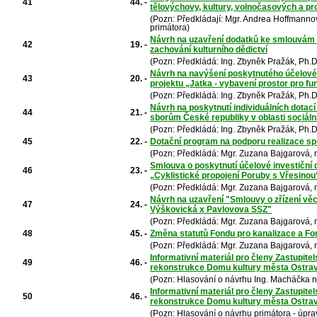
41
44. -
tělovýchovy, kultury, volnočasových a pr
(Pozn: Předkládají: Mgr. Andrea Hoffmanno
primátora)
Návrh na uzavření dodatků ke smlouvám o 
42
19. -
zachování kulturního dědictví
(Pozn: Předkládá: Ing. Zbyněk Pražák, Ph.D
Návrh na navýšení poskytnutého účelového
43
20. -
projektu „Jatka - vybavení prostor pro f
(Pozn: Předkládá: Ing. Zbyněk Pražák, Ph.D
Návrh na poskytnutí individuálních dota
44
21. -
sborům České republiky v oblasti sociáln
(Pozn: Předkládá: Ing. Zbyněk Pražák, Ph.D
45
22. -
Dotační program na podporu realizace sp
(Pozn: Předkládá: Mgr. Zuzana Bajgarová,
Smlouva o poskytnutí účelové investiční 
46
23. -
„Cyklistické propojení Poruby s Vřesinou
(Pozn: Předkládá: Mgr. Zuzana Bajgarová,
Návrh na uzavření "Smlouvy o zřízení vě
47
24. -
Výškovická x Pavlovova SSZ"
(Pozn: Předkládá: Mgr. Zuzana Bajgarová,
48
45. -
Změna statutů Fondu pro kanalizace a F
(Pozn: Předkládá: Mgr. Zuzana Bajgarová,
Informativní materiál pro členy Zastupite
49
46. -
rekonstrukce Domu kultury města Ostra
(Pozn: Hlasování o návrhu Ing. Macháčka n
Informativní materiál pro členy Zastupite
50
46. -
rekonstrukce Domu kultury města Ostra
(Pozn: Hlasování o návrhu primátora - úpr