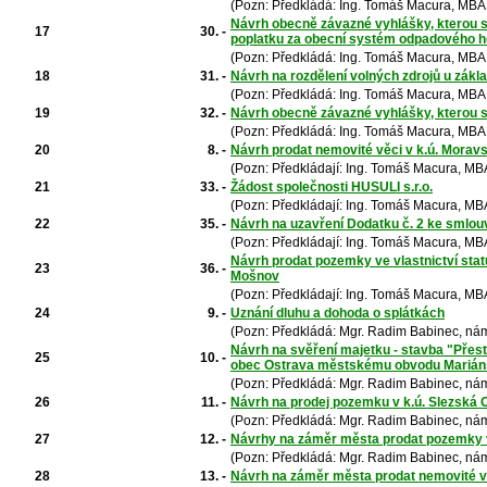
(Pozn: Předkládá: Ing. Tomáš Macura, MBA,
Návrh obecně závazné vyhlášky, kterou s
17
30. -
poplatku za obecní systém odpadového h
(Pozn: Předkládá: Ing. Tomáš Macura, MBA,
18
31. -
Návrh na rozdělení volných zdrojů u zákl
(Pozn: Předkládá: Ing. Tomáš Macura, MBA,
19
32. -
Návrh obecně závazné vyhlášky, kterou s
(Pozn: Předkládá: Ing. Tomáš Macura, MBA,
20
8. -
Návrh prodat nemovité věci v k.ú. Morav
(Pozn: Předkládají: Ing. Tomáš Macura, MB
21
33. -
Žádost společnosti HUSULI s.r.o.
(Pozn: Předkládají: Ing. Tomáš Macura, MB
22
35. -
Návrh na uzavření Dodatku č. 2 ke smlouv
(Pozn: Předkládají: Ing. Tomáš Macura, MB
Návrh prodat pozemky ve vlastnictví sta
23
36. -
Mošnov
(Pozn: Předkládají: Ing. Tomáš Macura, MB
24
9. -
Uznání dluhu a dohoda o splátkách
(Pozn: Předkládá: Mgr. Radim Babinec, nám
Návrh na svěření majetku - stavba "Přestu
25
10. -
obec Ostrava městskému obvodu Marián
(Pozn: Předkládá: Mgr. Radim Babinec, nám
26
11. -
Návrh na prodej pozemku v k.ú. Slezská 
(Pozn: Předkládá: Mgr. Radim Babinec, nám
27
12. -
Návrhy na záměr města prodat pozemky v 
(Pozn: Předkládá: Mgr. Radim Babinec, nám
28
13. -
Návrh na záměr města prodat nemovité vě