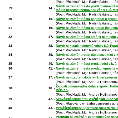
(Pozn: Předkládá: Mgr. Radim Babinec, nám
Návrh na záměr města prodat nemovité vě
29
14. -
města neprodat nemovitou věc v k. ú. Mo
(Pozn: Předkládá: Mgr. Radim Babinec, nám
30
15. -
Návrh na záměr města neprodat a prodat n
(Pozn: Předkládá: Mgr. Radim Babinec, nám
31
16. -
Návrh na záměr města neprodat části po
(Pozn: Předkládá: Mgr. Radim Babinec, nám
32
37. -
Návrh na záměr města směnit nemovité vě
(Pozn: Předkládá: Mgr. Radim Babinec, nám
33
38. -
Návrh nekoupit nemovité věci v k.ú. Pus
(Pozn: Předkládá: Mgr. Radim Babinec, nám
34
39. -
Návrh na záměr prodat části pozemků v k
(Pozn: Předkládá: Mgr. Radim Babinec, nám
35
40. -
Návrh na záměr města prodat věci v k. ú
36
41. -
Návrh na záměr města prodat nemovité věc
(Pozn: Předkládá: Mgr. Radim Babinec, nám
37
17. -
Návrh na uzavření dodatků k veřejnopráv
(Pozn: Předkládá: Mgr. Andrea Hoffmannová
Žádosti o mimořádné dotace spolků Fotba
38
18. -
Bělá z.s.
(Pozn: Předkládá: Mgr. Andrea Hoffmannová
39
42. -
Schválení dokumentu Akční plán 2022 St
(Pozn: Hlasováno o návrhu usnesení s úpr
40
43. -
Vyhlášení ankety Sportovec roku za rok 
(Pozn: Předkládá: Mgr. Andrea Hoffmannová
Program na zmírnění ekonomických dopadů 