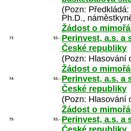
(Pozn: Předkládá:
Ph.D., náměstkyně
Žádost o mimořá
Perinvest, a.s. a
73
53. -
České republiky
(Pozn: Hlasování 
Žádost o mimořá
Perinvest, a.s. a
74
53. -
České republiky
(Pozn: Hlasování 
Žádost o mimořá
Perinvest, a.s. a
75
53. -
České republiky