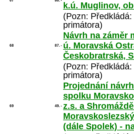
67
86. -
k.ú. Muglinov, o
(Pozn: Předkládá:
primátora)
Návrh na záměr 
ú. Moravská Ostr
68
87. -
Českobratrská, S
(Pozn: Předkládá:
primátora)
Projednání návr
spolku Moravsko
z.s. a Shromáždě
69
49. -
Moravskoslezský 
(dále Spolek) - 