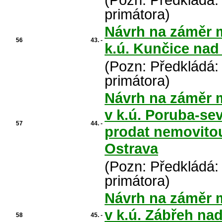
primátora)
Návrh na záměr 
56
43. -
k.ú. Kunčice nad
(Pozn: Předkládá:
primátora)
Návrh na záměr 
v k.ú. Poruba-se
57
44. -
prodat nemovitou
Ostrava
(Pozn: Předkládá:
primátora)
Návrh na záměr 
v k.ú. Zábřeh nad
58
45. -