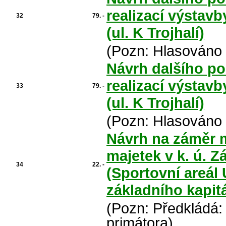
realizací výstavb
32
79. -
(ul. K Trojhalí)
(Pozn: Hlasováno 
Návrh dalšího po
realizací výstavb
33
79. -
(ul. K Trojhalí)
(Pozn: Hlasováno 
Návrh na záměr m
majetek v k. ú. 
34
22. -
(Sportovní areál
základního kapit
(Pozn: Předkládá:
primátora)