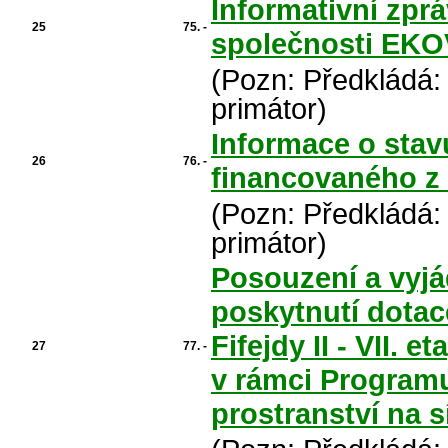
Informativní zpr
25
75. -
společnosti EKO
(Pozn: Předkládá:
primátor)
Informace o stav
26
76. -
financovaného z
(Pozn: Předkládá:
primátor)
Posouzení a vyjá
poskytnutí dotac
Fifejdy II - VII. e
27
77. -
v rámci Program
prostranství na s