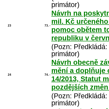
primátor)
Návrh na poskytn
mil. Kč určeného
23
73. -
pomoc obětem to
republiku v červ
(Pozn: Předkládá:
primátor)
Návrh obecně záv
mění a doplňuje 
24
74. -
14/2013, Statut m
pozdějších změn
(Pozn: Předkládá:
primátor)