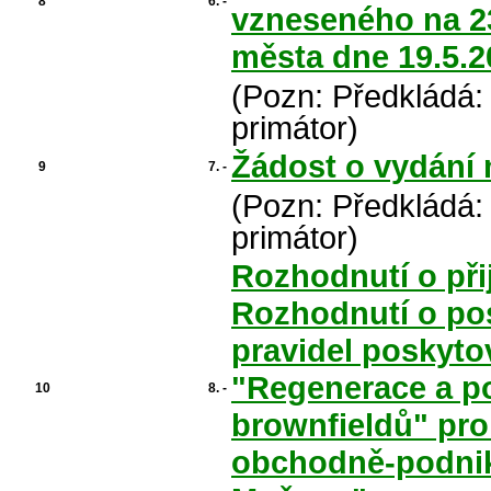
8
6. -
vzneseného na 23
města dne 19.5.2
(Pozn: Předkládá:
primátor)
Žádost o vydání 
9
7. -
(Pozn: Předkládá:
primátor)
Rozhodnutí o př
Rozhodnutí o po
pravidel poskyt
"Regenerace a po
10
8. -
brownfieldů" pro
obchodně-podnik