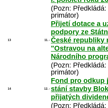
(Pozn: Předkládá:
primátor)
Přijetí dotace a
podpory ze Státn
České republiky 
13
11. -
"Ostravou na alte
Národního progra
(Pozn: Předkládá:
primátor)
Fond pro odkup j
stání stavby Blo
14
12. -
přijatých dividen
(Pozn: Předkládá: