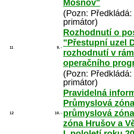
Mošnov"
(Pozn: Předkládá:
primátor)
Rozhodnutí o pos
"Přestupní uzel 
11
9. -
rozhodnutí v rám
operačního pro
(Pozn: Předkládá:
primátor)
Pravidelná infor
Průmyslová zóna
průmyslová zóna
12
10. -
zóna Hrušov a V
I. pololetí roku 2