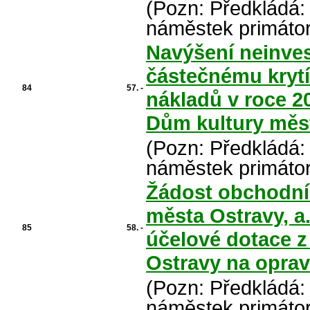
(Pozn: Předkládá:
náměstek primáto
Navýšení neinves
částečnému kryt
84
57. -
nákladů v roce 2
Dům kultury měst
(Pozn: Předkládá:
náměstek primáto
Žádost obchodní
města Ostravy, a.
85
58. -
účelové dotace z
Ostravy na oprav
(Pozn: Předkládá:
náměstek primáto