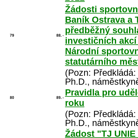
Žádosti sportovn
Baník Ostrava a 
předběžný souhl
79
88. -
investičních akcí
Národní sportovn
statutárního měs
(Pozn: Předkládá:
Ph.D., náměstkyně
Pravidla pro uděl
80
89. -
roku
(Pozn: Předkládá:
Ph.D., náměstkyně
Žádost "TJ UNIE