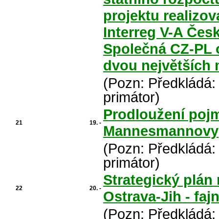
projektu realizo
Interreg V-A Česk
Společná CZ-PL o
dvou největších 
(Pozn: Předkládá:
primátor)
Prodloužení pojm
21
19. -
Mannesmannovy
(Pozn: Předkládá:
primátor)
Strategický plá
22
20. -
Ostrava-Jih - faj
(Pozn: Předkládá: