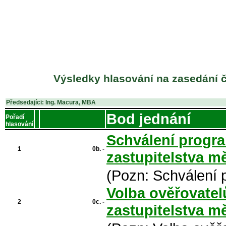
Výsledky hlasování na zasedání č
Předsedajíci: Ing. Macura, MBA
Bod jednání
Pořadí
hlasování
Schválení progra
1
0b. -
zastupitelstva m
(Pozn: Schválení 
Volba ověřovatel
2
0c. -
zastupitelstva m