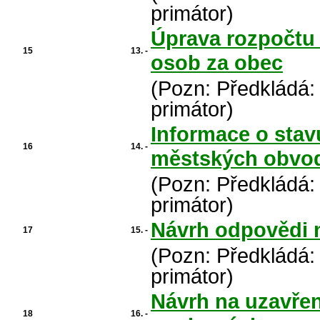
primátor)
Úprava rozpočtu 
15
13. -
osob za obec
(Pozn: Předkládá:
primátor)
Informace o stav
16
14. -
městských obvod
(Pozn: Předkládá:
primátor)
Návrh odpovědi n
17
15. -
(Pozn: Předkládá:
primátor)
Návrh na uzavřen
18
16. -