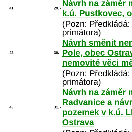
Návrh na záměr m
41
29. -
k.ú. Pustkovec, 
(Pozn: Předkládá:
primátora)
Návrh směnit nem
Pole, obec Ostra
42
30. -
nemovité věci m
(Pozn: Předkládá:
primátora)
Návrh na záměr m
Radvanice a náv
43
31. -
pozemek v k.ú. L
Ostrava