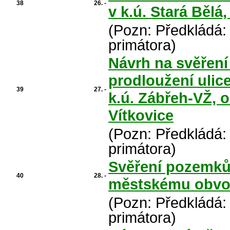
38
26. -
v k.ú. Stará Bělá
(Pozn: Předkládá:
primátora)
Návrh na svěření
prodloužení ulic
39
27. -
k.ú. Zábřeh-VŽ, 
Vítkovice
(Pozn: Předkládá:
primátora)
Svěření pozemků 
40
28. -
městskému obvod
(Pozn: Předkládá:
primátora)