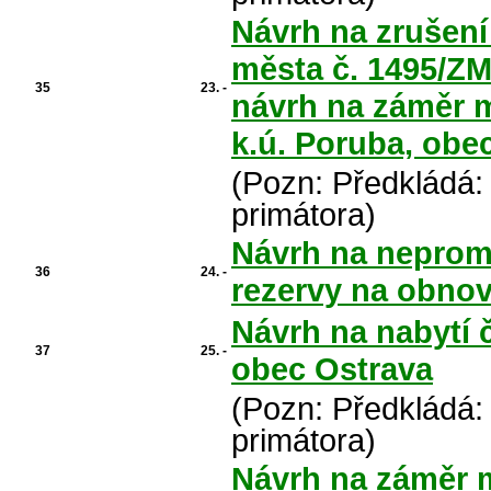
Návrh na zrušení
města č. 1495/ZM
35
23. -
návrh na záměr m
k.ú. Poruba, obe
(Pozn: Předkládá:
primátora)
Návrh na nepromi
36
24. -
rezervy na obno
Návrh na nabytí č
37
25. -
obec Ostrava
(Pozn: Předkládá:
primátora)
Návrh na záměr 