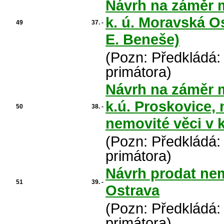
Návrh na záměr m
k. ú. Moravská O
49
37. -
E. Beneše)
(Pozn: Předkládá:
primátora)
Návrh na záměr m
k.ú. Proskovice,
50
38. -
nemovité věci v k
(Pozn: Předkládá:
primátora)
Návrh prodat nem
51
39. -
Ostrava
(Pozn: Předkládá:
primátora)