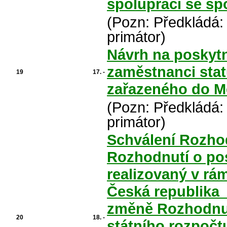
spolupráci se sp
(Pozn: Předkládá:
primátor)
Návrh na poskyt
zaměstnanci stat
19
17. -
zařazeného do Mě
(Pozn: Předkládá:
primátor)
Schválení Rozhod
Rozhodnutí o pos
realizovaný v rá
Česká republika ­
změně Rozhodnut
20
18. -
státního rozpočt