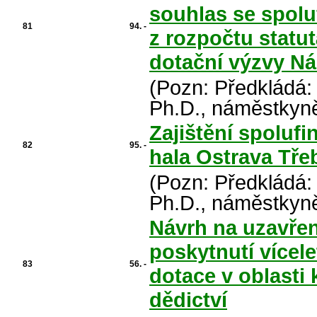
souhlas se spolu
81
94. -
z rozpočtu statu
dotační výzvy Ná
(Pozn: Předkládá:
Ph.D., náměstkyně
Zajištění spoluf
82
95. -
hala Ostrava Tře
(Pozn: Předkládá:
Ph.D., náměstkyně
Návrh na uzavře
poskytnutí vícele
83
56. -
dotace v oblasti 
dědictví