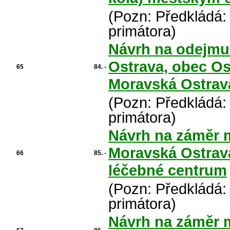
(Pozn: Předkládá:
primátora)
Návrh na odejmut
Ostrava, obec O
65
84. -
Moravská Ostrava
(Pozn: Předkládá:
primátora)
Návrh na záměr m
Moravská Ostrava
66
85. -
léčebné centrum
(Pozn: Předkládá:
primátora)
Návrh na záměr m