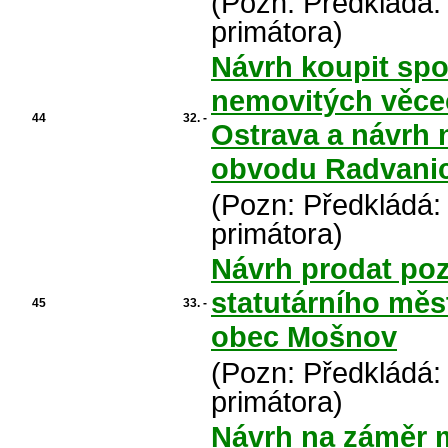
(Pozn: Předkládá:
primátora)
Návrh koupit spo
nemovitých věcec
44
32. -
Ostrava a návrh 
obvodu Radvanic
(Pozn: Předkládá:
primátora)
Návrh prodat poz
statutárního měs
45
33. -
obec Mošnov
(Pozn: Předkládá:
primátora)
Návrh na záměr m