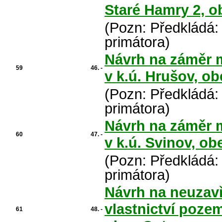
Staré Hamry 2, o
(Pozn: Předkládá:
primátora)
Návrh na záměr 
59
46. -
v k.ú. Hrušov, o
(Pozn: Předkládá:
primátora)
Návrh na záměr 
60
47. -
v k.ú. Svinov, ob
(Pozn: Předkládá:
primátora)
Návrh na neuzav
vlastnictví pozem
61
48. -