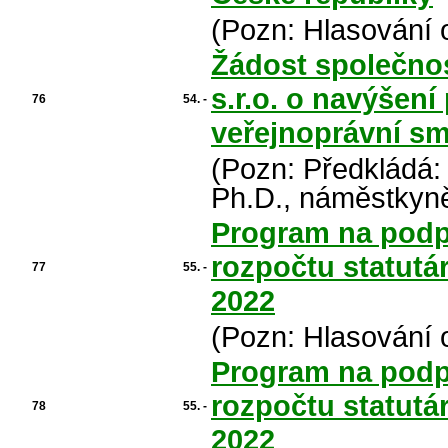
(Pozn: Hlasování 
Žádost společnos
s.r.o. o navýšen
76
54. -
veřejnoprávní sm
(Pozn: Předkládá:
Ph.D., náměstkyně
Program na podp
rozpočtu statutá
77
55. -
2022
(Pozn: Hlasování 
Program na podp
rozpočtu statutá
78
55. -
2022