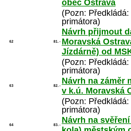
obec Ostrava
(Pozn: Předkládá:
primátora)
Návrh přijmout d
Moravská Ostrava
62
81. -
Jízdárně) od MS
(Pozn: Předkládá:
primátora)
Návrh na záměr 
63
82. -
v k.ú. Moravská 
(Pozn: Předkládá:
primátora)
Návrh na svěření 
64
83. -
kola) městským