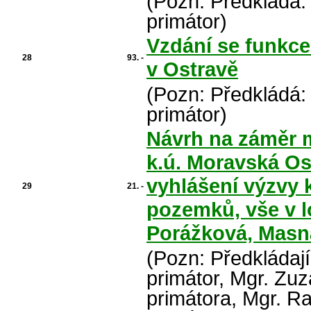
(Pozn: Předkládá:
primátor)
Vzdání se funkce
28
93. -
v Ostravě
(Pozn: Předkládá:
primátor)
Návrh na záměr m
k.ú. Moravská Os
vyhlášení výzvy 
29
21. -
pozemků, vše v lo
Porážková, Masná
(Pozn: Předkládaj
primátor, Mgr. Zu
primátora, Mgr. R