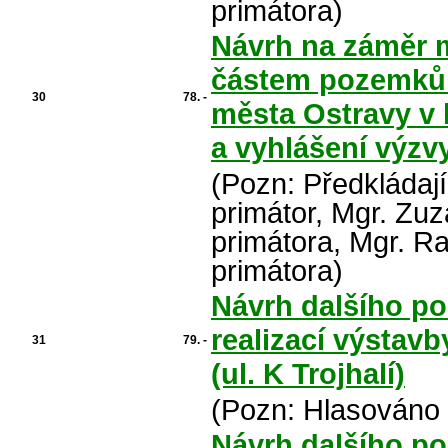
primátora)
Návrh na záměr m
částem pozemků v
30
78. -
města Ostravy v 
a vyhlášení výzv
(Pozn: Předkládaj
primátor, Mgr. Zu
primátora, Mgr. R
primátora)
Návrh dalšího po
realizací výstavb
31
79. -
(ul. K Trojhalí)
(Pozn: Hlasováno 
Návrh dalšího po