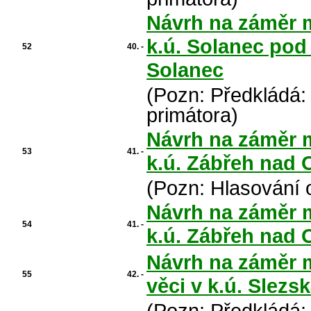
Návrh na záměr m
k.ú. Solanec pod
52
40. -
Solanec
(Pozn: Předkládá:
primátora)
Návrh na záměr m
53
41. -
k.ú. Zábřeh nad 
(Pozn: Hlasování 
Návrh na záměr m
54
41. -
k.ú. Zábřeh nad 
Návrh na záměr 
55
42. -
věci v k.ú. Slezs
(Pozn: Předkládá: