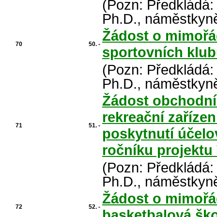
(Pozn: Předkládá:
Ph.D., náměstkyně
Žádost o mimořá
70
50. -
sportovních klubů
(Pozn: Předkládá:
Ph.D., náměstkyně
Žádost obchodní 
rekreační zařízení
71
51. -
poskytnutí účelov
ročníku projektu 
(Pozn: Předkládá:
Ph.D., náměstkyně
Žádost o mimořá
72
52. -
basketbalová škol