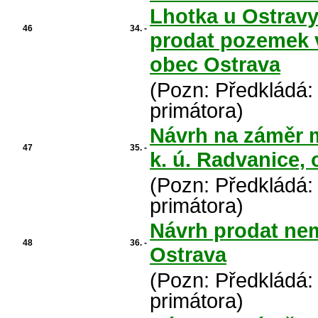
Lhotka u Ostravy
46
34. -
prodat pozemek v
obec Ostrava
(Pozn: Předkládá:
primátora)
Návrh na záměr 
47
35. -
k. ú. Radvanice,
(Pozn: Předkládá:
primátora)
Návrh prodat nem
48
36. -
Ostrava
(Pozn: Předkládá:
primátora)