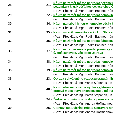
Návrh na záměr města neprodat pozemek v
28
21. -
pozemku v k. ú. Hošťálkovice, vše obec 
(Pozn: Předkládá: Mgr. Radim Babinec, nám
29
22. -
Návrh na záměr města neprodat nemovité 
(Pozn: Předkládá: Mgr. Radim Babinec, nám
30
34. -
Návrh na nabytí hmotné nemovité věci v 
(Pozn: Předkládá: Mgr. Radim Babinec, nám
31
35. -
Návrh směnit nemovité věci v k.ú. Slezs
(Pozn: Předkládá: Mgr. Radim Babinec, nám
32
36. -
Návrh na záměr města neprodat části poz
(Pozn: Předkládá: Mgr. Radim Babinec, nám
Návrh na záměr města prodat pozemky v 
33
37. -
ú. Hošťálkovice, vše obec Ostrava
(Pozn: Předkládá: Mgr. Radim Babinec, nám
34
38. -
Návrh na záměr města neprodat nemovito
(Pozn: Předkládá: Mgr. Radim Babinec, nám
35
39. -
Návrh na záměr města neprodat nemovitou
(Pozn: Předkládá: Mgr. Radim Babinec, nám
36
23. -
Oprava schváleného rozpočtu statutární
(Pozn: Předkládá: Ing. Martin Štěpánek, Ph
Návrh obecně závazné vyhlášky, kterou s
37
40. -
cenová mapa stavebních pozemků města 
(Pozn: Předkládá: Ing. Martin Štěpánek, Ph
38
24. -
Žádost o prominutí odvodu za porušení r
(Pozn: Předkládá: Mgr. Andrea Hoffmannová
39
25. -
Členství statutárního města Ostrava v n
(Pozn: Předkládá: Mgr. Andrea Hoffmannová