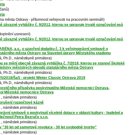
sta
bčanů)
sta
na města Ostravy - přítomnost veřejnosti na pracovním semináři)
ě závazné vyhlášky č. 9/2012, kterou se upravuje trvalé označování psů
doplnění usnesení)
ě závazné vyhlášky č. 9/2012, kterou se upravuje trvalé označování psů
RÉNA, a.s., o uzavření dodatku č. 3 k veřejnoprávní smlouvě o
atutárního města Ostravy na Stavební úpravy Městského stadionu
, Ph.D., náměstkyně primátora)
ou se mění obecně závazná vyhláška č. 7/2018, kterou se stanoví školské
itelstvy městských obvodů statutárního města Ostravy
, Ph.D., náměstkyně primátora)
5/2018/ŠaS - projekt Winter Classic Ostrava 2019
, Ph.D., náměstkyně primátora)
vestičního příspěvku poskytnutého Městské nemocnici Ostrava,
zvoj Městské nemocnice Ostrava
., náměstek primátora)
orušení rozpočtové kázně
., náměstek primátora)
rávní smlouvě o poskytnutí víceleté dotace v oblasti kultury - hudební a
ečností Petra Bezruče s.r.o.
., náměstek primátora)
y "30 let od sametové revoluce - 30 let svobodné tvorby"
., náměstek primátora)