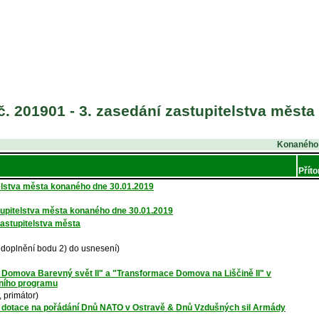
. 201901 - 3. zasedání zastupitelstva města
Konaného 
Přít
elstva města konaného dne 30.01.2019
stupitelstva města konaného dne 30.01.2019
zastupitelstva města
 doplnění bodu 2) do usnesení)
e Domova Barevný svět II" a "Transformace Domova na Liščině II" v
čního programu
 primátor)
ní dotace na pořádání Dnů NATO v Ostravě & Dnů Vzdušných sil Armády