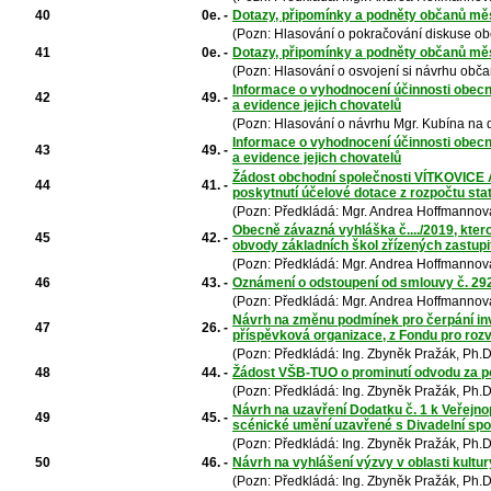
40
0e. -
Dotazy, připomínky a podněty občanů mě
(Pozn: Hlasování o pokračování diskuse o
41
0e. -
Dotazy, připomínky a podněty občanů mě
(Pozn: Hlasování o osvojení si návrhu obča
Informace o vyhodnocení účinnosti obecn
42
49. -
a evidence jejich chovatelů
(Pozn: Hlasování o návrhu Mgr. Kubína na 
Informace o vyhodnocení účinnosti obecn
43
49. -
a evidence jejich chovatelů
Žádost obchodní společnosti VÍTKOVICE A
44
41. -
poskytnutí účelové dotace z rozpočtu st
(Pozn: Předkládá: Mgr. Andrea Hoffmannová
Obecně závazná vyhláška č..../2019, kter
45
42. -
obvody základních škol zřízených zastup
(Pozn: Předkládá: Mgr. Andrea Hoffmannová
46
43. -
Oznámení o odstoupení od smlouvy č. 292
(Pozn: Předkládá: Mgr. Andrea Hoffmannová
Návrh na změnu podmínek pro čerpání in
47
26. -
příspěvková organizace, z Fondu pro ro
(Pozn: Předkládá: Ing. Zbyněk Pražák, Ph.D
48
44. -
Žádost VŠB-TUO o prominutí odvodu za p
(Pozn: Předkládá: Ing. Zbyněk Pražák, Ph.D
Návrh na uzavření Dodatku č. 1 k Veřejnop
49
45. -
scénické umění uzavřené s Divadelní spol
(Pozn: Předkládá: Ing. Zbyněk Pražák, Ph.D
50
46. -
Návrh na vyhlášení výzvy v oblasti kultur
(Pozn: Předkládá: Ing. Zbyněk Pražák, Ph.D