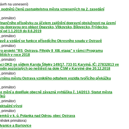
návrh na usnesení)
a podnětů členů zastupitelstva města vznesených na 2. zasedání
 primátor)
inančního příspěvku za účelem zajištění dopravní obslužnosti na území
ou dopravou pro oblast Opavsko, Vítkovsko, Bílovecko, Frýdecko-
í od 1.1.2019 do 8.6.2019
 primátor)
avě a vzdání se funkce přísedícího Okresního soudu v Ostravě
 primátor)
projekt "RS ­ Ostrava, Fifejdy II ­ XIII. etapa" v rámci Programu
lištích v roce 2018
 primátor)
ci OKD se sídlem Karola Śliwky 149/17, 733 01 Karviná, IČ: 27832813 ve
rodin pozůstalých po neštěstí na dole ČSM v Karviné dne 20.12.2018
 primátor)
utárnímu městu Ostrava vzniklého odtahem vozidla tvořícího překážku
 primátor)
e mění a doplňuje obecně závazná vyhláška č. 14/2013, Statut města
lňků
 primátor)
 aktuální vývoj
 primátor)
zemků v k. ú. Polanka nad Odrou, obec Ostrava
ěstek primátora)
dvanice a Bartovice