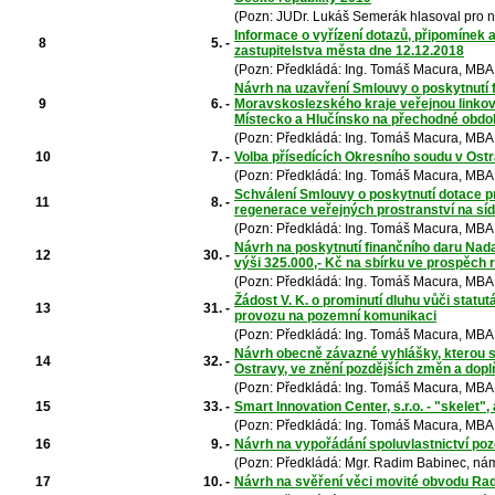
(Pozn: JUDr. Lukáš Semerák hlasoval pro 
Informace o vyřízení dotazů, připomínek 
8
5. -
zastupitelstva města dne 12.12.2018
(Pozn: Předkládá: Ing. Tomáš Macura, MBA,
Návrh na uzavření Smlouvy o poskytnutí f
9
6. -
Moravskoslezského kraje veřejnou linkov
Místecko a Hlučínsko na přechodné obdob
(Pozn: Předkládá: Ing. Tomáš Macura, MBA,
10
7. -
Volba přísedících Okresního soudu v Ostr
(Pozn: Předkládá: Ing. Tomáš Macura, MBA,
Schválení Smlouvy o poskytnutí dotace pro 
11
8. -
regenerace veřejných prostranství na síd
(Pozn: Předkládá: Ing. Tomáš Macura, MBA,
Návrh na poskytnutí finančního daru Nada
12
30. -
výši 325.000,- Kč na sbírku ve prospěch 
(Pozn: Předkládá: Ing. Tomáš Macura, MBA,
Žádost V. K. o prominutí dluhu vůči stat
13
31. -
provozu na pozemní komunikaci
(Pozn: Předkládá: Ing. Tomáš Macura, MBA,
Návrh obecně závazné vyhlášky, kterou s
14
32. -
Ostravy, ve znění pozdějších změn a dop
(Pozn: Předkládá: Ing. Tomáš Macura, MBA,
15
33. -
Smart Innovation Center, s.r.o. - "skelet",
(Pozn: Předkládá: Ing. Tomáš Macura, MBA,
16
9. -
Návrh na vypořádání spoluvlastnictví po
(Pozn: Předkládá: Mgr. Radim Babinec, nám
17
10. -
Návrh na svěření věci movité obvodu Ra