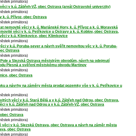
ěstek primátora)
ci v k.ú. Zábřeh-VŽ, obec Ostrava (areál Ostravské univerzity)
ěstek primátora)
k. ú. Přívoz, obec Ostrava
ěstek primátora)
 nemovité věci v k. ú. Mariánské Hory, k. ú. Přívoz a k. ú. Moravská
ovité věci v k. ú. Petřkovice u Ostravy a k. ú. Koblov, obec Ostrava,
ěci v k.ú. Klimkovice, obec Klimkovice
ěstek primátora)
i v k.ú. Poruba-sever a návrh svěřit nemovitou věc v k. ú. Poruba-
bec Ostrava
ěstek primátora)
é Pole a Slezská Ostrava městským obvodům, návrh na odejmutí
odu Plesná a svěření městskému obvodu Martinov
ěstek primátora)
anice, obec Ostrava
ku a návrhy na záměry města prodat pozemky vše v k. ú. Petřkovice u
ěstek primátora)
tých věcí v k.ú. Stará Bělá a v k.ú. Zábřeh nad Odrou, obec Ostrava,
ci v k.ú. Zábřeh nad Odrou a v k.ú. Zábřeh-VŽ, obec Ostrava
ěstek primátora)
 obec Ostrava
ěstek primátora)
věci v k.ú. Slezská Ostrava, obec Ostrava a návrh na záměr města
rava, obec Ostrava
ěstek primátora)