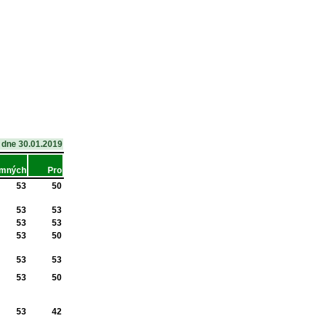
dne 30.01.2019
omných
Pro
53
50
53
53
53
53
53
50
53
53
53
50
53
42