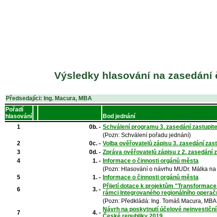
Výsledky hlasování na zasedání č
Předsedajíci: Ing. Macura, MBA
Pořadí
hlasování
Bod jednání
1
0b. -
Schválení programu 3. zasedání zastupit
(Pozn: Schválení pořadu jednání)
2
0c. -
Volba ověřovatelů zápisu 3. zasedání za
3
0d. -
Zpráva ověřovatelů zápisu z 2. zasedání 
4
1. -
Informace o činnosti orgánů města
(Pozn: Hlasování o návrhu MUDr. Málka na
5
1. -
Informace o činnosti orgánů města
Přijetí dotace k projektům "Transformac
6
3. -
rámci Integrovaného regionálního opera
(Pozn: Předkládá: Ing. Tomáš Macura, MBA,
Návrh na poskytnutí účelové neinvestič
7
4. -
České republiky 2019