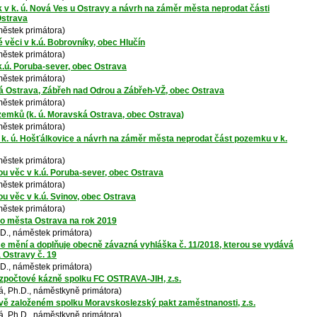
 k. ú. Nová Ves u Ostravy a návrh na záměr města neprodat části
Ostrava
ěstek primátora)
věci v k.ú. Bobrovníky, obec Hlučín
ěstek primátora)
k.ú. Poruba-sever, obec Ostrava
ěstek primátora)
ká Ostrava, Zábřeh nad Odrou a Zábřeh-VŽ, obec Ostrava
ěstek primátora)
emků (k. ú. Moravská Ostrava, obec Ostrava)
ěstek primátora)
k. ú. Hošťálkovice a návrh na záměr města neprodat část pozemku v k.
ěstek primátora)
u věc v k.ú. Poruba-sever, obec Ostrava
ěstek primátora)
 věc v k.ú. Svinov, obec Ostrava
ěstek primátora)
ho města Ostrava na rok 2019
.D., náměstek primátora)
e mění a doplňuje obecně závazná vyhláška č. 11/2018, kterou se vydává
Ostravy č. 19
.D., náměstek primátora)
ozpočtové kázně spolku FC OSTRAVA-JIH, z.s.
, Ph.D., náměstkyně primátora)
ově založeném spolku Moravskoslezský pakt zaměstnanosti, z.s.
, Ph.D., náměstkyně primátora)