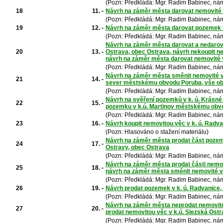
(Pozn: Předkládá: Mgr. Radim Babinec, nám
18
11. -
Návrh na záměr města darovat nemovité vě
(Pozn: Předkládá: Mgr. Radim Babinec, nám
19
12. -
Návrh na záměr města darovat pozemek v 
(Pozn: Předkládá: Mgr. Radim Babinec, nám
Návrh na záměr města darovat a nedarovat
20
13. -
Ostrava, obec Ostrava, návrh nekoupit nem
návrh na záměr města darovat nemovité v
(Pozn: Předkládá: Mgr. Radim Babinec, nám
Návrh na záměr města směnit nemovité věc
21
14. -
sever městskému obvodu Poruba, vše o
(Pozn: Předkládá: Mgr. Radim Babinec, nám
Návrh na svěření pozemků v k. ú. Krásn
22
15. -
pozemku v k.ú. Martinov městskému obv
(Pozn: Předkládá: Mgr. Radim Babinec, nám
23
16. -
Návrh koupit nemovitou věc v k. ú. Radv
(Pozn: Hlasováno o stažení materiálu)
Návrh na záměr města prodat část pozem
24
17. -
Ostravy, obec Ostrava
(Pozn: Předkládá: Mgr. Radim Babinec, nám
Návrh na záměr města prodat části nemovi
25
18. -
návrh na záměr města směnit nemovité vě
(Pozn: Předkládá: Mgr. Radim Babinec, nám
26
19. -
Návrh prodat pozemek v k. ú. Radvanice,
(Pozn: Předkládá: Mgr. Radim Babinec, nám
Návrh na záměr města neprodat nemovité 
27
20. -
prodat nemovitou věc v k.ú. Slezská Ost
(Pozn: Předkládá: Mgr. Radim Babinec, nám