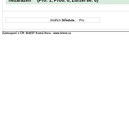
nezařazen
(Pro: 1, Proti: 0, Zdržel se: 0)
Jindřich
Středula
:
Pro
Zastoupení v ČR: BitEST Kutná Hora - www.bitest.cz