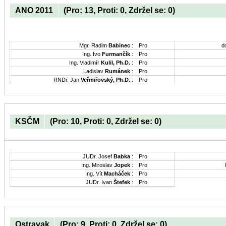
ANO 2011
(Pro: 13, Proti: 0, Zdržel se: 0)
Mgr. Radim
Babinec
:
Pro
d
Ing. Ivo
Furmančík
:
Pro
Ing. Vladimír
Kulil, Ph.D.
:
Pro
Ladislav
Rumánek
:
Pro
RNDr. Jan
Veřmiřovský, Ph.D.
:
Pro
KSČM
(Pro: 10, Proti: 0, Zdržel se: 0)
JUDr. Josef
Babka
:
Pro
Ing. Miroslav
Jopek
:
Pro
Ing. Vít
Macháček
:
Pro
JUDr. Ivan
Štefek
:
Pro
Ostravak
(Pro: 9, Proti: 0, Zdržel se: 0)