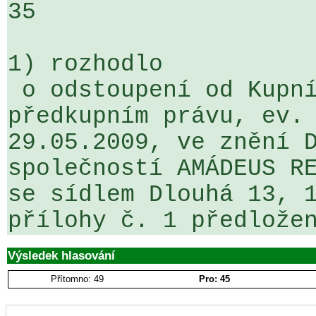
35

1) rozhodlo

 o odstoupení od Kupní smlouvy a smlouvy o 
předkupním právu, ev. 
29.05.2009, ve znění D
společností AMÁDEUS RE
se sídlem Dlouhá 13, 1
přílohy č. 1 předlože
Výsledek hlasování
Přítomno: 49
Pro: 45