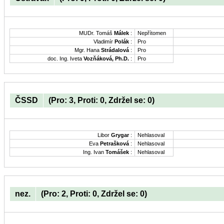
MUDr. Tomáš
Málek
:
Nepřítomen
Vladimír
Polák
:
Pro
Mgr. Hana
Strádalová
:
Pro
doc. Ing. Iveta
Vozňáková, Ph.D.
:
Pro
ČSSD
(Pro: 3, Proti: 0, Zdržel se: 0)
Libor
Grygar
:
Nehlasoval
Eva
Petrašková
:
Nehlasoval
Ing. Ivan
Tomášek
:
Nehlasoval
nez.
(Pro: 2, Proti: 0, Zdržel se: 0)