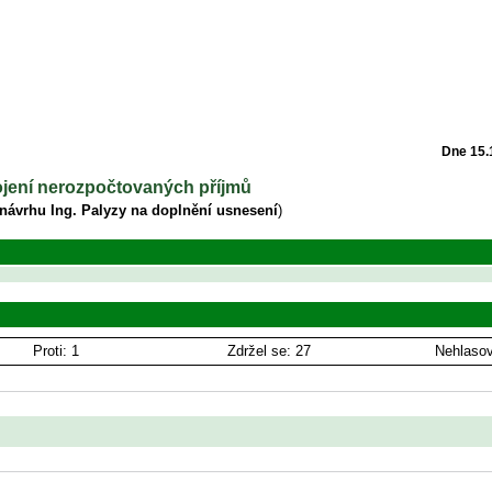
Dne 15.
pojení nerozpočtovaných příjmů
 návrhu Ing. Palyzy na doplnění usnesení
)
Proti: 1
Zdržel se: 27
Nehlasov