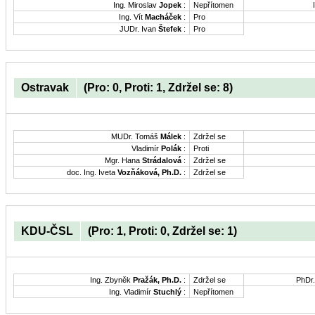
Ing. Miroslav
Jopek
:
Nepřítomen
Ing. Vít
Macháček
:
Pro
JUDr. Ivan
Štefek
:
Pro
Ostravak
(Pro: 0, Proti: 1, Zdržel se: 8)
MUDr. Tomáš
Málek
:
Zdržel se
Vladimír
Polák
:
Proti
Mgr. Hana
Strádalová
:
Zdržel se
doc. Ing. Iveta
Vozňáková, Ph.D.
:
Zdržel se
KDU-ČSL
(Pro: 1, Proti: 0, Zdržel se: 1)
Ing. Zbyněk
Pražák, Ph.D.
:
Zdržel se
PhDr
Ing. Vladimír
Stuchlý
:
Nepřítomen