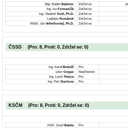
Mgr. Radim
Babinec
:
Zdržel se
d
Ing. Ivo
Furmančík
:
Zdržel se
Ing. Vladimír
Kulil, Ph.D.
:
Zdržel se
Ladislav
Rumánek
:
Zdržel se
RNDr. Jan
Veřmiřovský, Ph.D.
:
Zdržel se
ČSSD
(Pro: 8, Proti: 0, Zdržel se: 0)
Ing. Kamil
Bednář
:
Pro
Libor
Grygar
:
Nepřítomen
Ing. Lumír
Palyza
:
Pro
Ing. Petr
Stachura
:
Pro
KSČM
(Pro: 8, Proti: 0, Zdržel se: 0)
JUDr. Josef
Babka
:
Pro