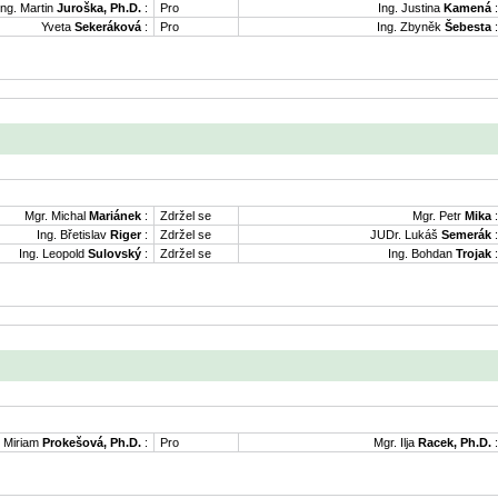
Ing. Martin
Juroška, Ph.D.
:
Pro
Ing. Justina
Kamená
:
Yveta
Sekeráková
:
Pro
Ing. Zbyněk
Šebesta
:
Mgr. Michal
Mariánek
:
Zdržel se
Mgr. Petr
Mika
:
Ing. Břetislav
Riger
:
Zdržel se
JUDr. Lukáš
Semerák
:
Ing. Leopold
Sulovský
:
Zdržel se
Ing. Bohdan
Trojak
:
. Miriam
Prokešová, Ph.D.
:
Pro
Mgr. Ilja
Racek, Ph.D.
: