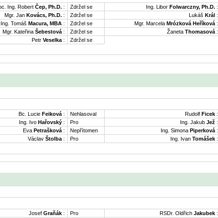
oc. Ing. Robert
Čep, Ph.D.
:
Zdržel se
Ing. Libor
Folwarczny, Ph.D.
:
Mgr. Jan
Kovács, Ph.D.
:
Zdržel se
Lukáš
Král
:
Ing. Tomáš
Macura, MBA
:
Zdržel se
Mgr. Marcela
Mrózková Heříková
:
Mgr. Kateřina
Šebestová
:
Zdržel se
Žaneta
Thomasová
:
Petr
Veselka
:
Zdržel se
Bc. Lucie
Feiková
:
Nehlasoval
Rudolf
Ficek
:
Ing. Ivo
Hařovský
:
Pro
Ing. Jakub
Jež
:
Eva
Petrašková
:
Nepřítomen
Ing. Simona
Piperková
:
Václav
Štolba
:
Pro
Ing. Ivan
Tomášek
:
Josef
Graňák
:
Pro
RSDr. Oldřich
Jakubek
: