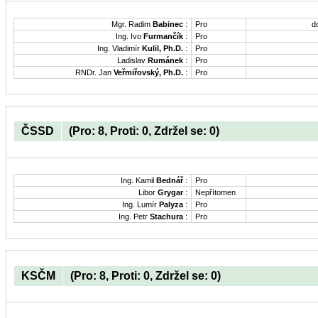
Mgr. Radim
Babinec
:
Pro
d
Ing. Ivo
Furmančík
:
Pro
Ing. Vladimír
Kulil, Ph.D.
:
Pro
Ladislav
Rumánek
:
Pro
RNDr. Jan
Veřmiřovský, Ph.D.
:
Pro
ČSSD
(Pro: 8, Proti: 0, Zdržel se: 0)
Ing. Kamil
Bednář
:
Pro
Libor
Grygar
:
Nepřítomen
Ing. Lumír
Palyza
:
Pro
Ing. Petr
Stachura
:
Pro
KSČM
(Pro: 8, Proti: 0, Zdržel se: 0)