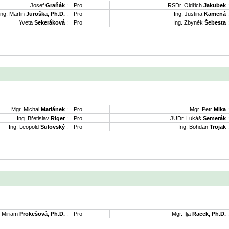
Josef
Graňák
:
Pro
RSDr. Oldřich
Jakubek
:
Ing. Martin
Juroška, Ph.D.
:
Pro
Ing. Justina
Kamená
:
Yveta
Sekeráková
:
Pro
Ing. Zbyněk
Šebesta
:
Mgr. Michal
Mariánek
:
Pro
Mgr. Petr
Mika
:
Ing. Břetislav
Riger
:
Pro
JUDr. Lukáš
Semerák
:
Ing. Leopold
Sulovský
:
Pro
Ing. Bohdan
Trojak
:
. Miriam
Prokešová, Ph.D.
:
Pro
Mgr. Ilja
Racek, Ph.D.
: