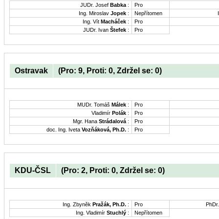
JUDr. Josef
Babka
:
Pro
Ing. Miroslav
Jopek
:
Nepřítomen
Ing. Vít
Macháček
:
Pro
JUDr. Ivan
Štefek
:
Pro
Ostravak
(Pro: 9, Proti: 0, Zdržel se: 0)
MUDr. Tomáš
Málek
:
Pro
Vladimír
Polák
:
Pro
Mgr. Hana
Strádalová
:
Pro
doc. Ing. Iveta
Vozňáková, Ph.D.
:
Pro
KDU-ČSL
(Pro: 2, Proti: 0, Zdržel se: 0)
Ing. Zbyněk
Pražák, Ph.D.
:
Pro
PhDr
Ing. Vladimír
Stuchlý
:
Nepřítomen