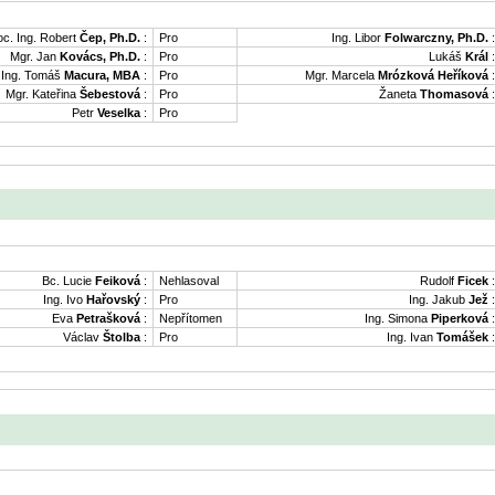
oc. Ing. Robert
Čep, Ph.D.
:
Pro
Ing. Libor
Folwarczny, Ph.D.
:
Mgr. Jan
Kovács, Ph.D.
:
Pro
Lukáš
Král
:
Ing. Tomáš
Macura, MBA
:
Pro
Mgr. Marcela
Mrózková Heříková
:
Mgr. Kateřina
Šebestová
:
Pro
Žaneta
Thomasová
:
Petr
Veselka
:
Pro
Bc. Lucie
Feiková
:
Nehlasoval
Rudolf
Ficek
:
Ing. Ivo
Hařovský
:
Pro
Ing. Jakub
Jež
:
Eva
Petrašková
:
Nepřítomen
Ing. Simona
Piperková
:
Václav
Štolba
:
Pro
Ing. Ivan
Tomášek
: