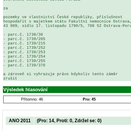
za

pozemky ve vlastnictví České republiky, příslušnost 

hospodařit s majetkem státu Fakultní nemocnice Ostrava,
43 989, sídlo 17. listopadu 1790/5, 708 52 Ostrava-Poru
- parc.č. 1738/36

- parc.č. 1739/205

- parc.č. 1739/215

- parc.č. 1739/252

- parc.č. 1739/253

- parc.č. 1739/254

- parc.č. 1739/255

- parc.č. 1739/370

a zároveň si vyhrazuje právo kdykoliv tento záměr 

zrušit
Výsledek hlasování
Přítomno: 46
Pro: 45
ANO 2011
(Pro: 14, Proti: 0, Zdržel se: 0)