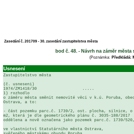
Zasedání č. 201709 - 30. zasedání zastupitelstva města
bod č. 48. - Návrh na záměr města 
(Poznámka:
Předkládá: 
Usnesení
Zastupitelstvo města

(č. usneseni)                                          
1974/ZM1418/30                   .....                 
1) rozhodlo

o záměru města směnit nemovité věci v k.ú. Poruba, obec
Ostrava, a to:

- část pozemku parc.č. 1739/2, ost. plocha, silnice, o 
m2, která je dle geometrického plánu č. 3035-188/2017 

oddělena a nově označena jako pozemek parc.č. 1739/520,
ve vlastnictví Statutárního města Ostrava, 

svěřeného městskému obvodu Poruba
