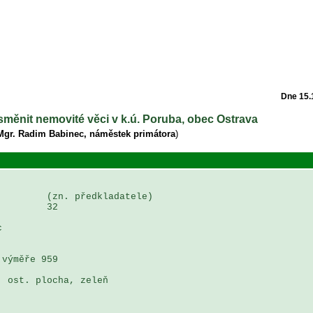
Dne 15.
směnit nemovité věci v k.ú. Poruba, obec Ostrava
Mgr. Radim Babinec, náměstek primátora
)
        (zn. předkladatele)

        32

 

výměře 959 

 ost. plocha, zeleň
