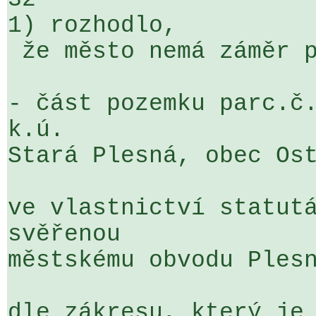
1) rozhodlo,

 že město nemá záměr prodat

- část pozemku parc.č.
k.ú. 

Stará Plesná, obec Ost
ve vlastnictví statutá
svěřenou 

městskému obvodu Plesn
dle zákresu, který je 