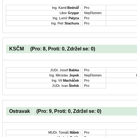
Ing. Kamil
Bednář
:
Pro
Libor
Grygar
:
Nepřítomen
Ing. Lumír
Palyza
:
Pro
Ing. Petr
Stachura
:
Pro
KSČM
(Pro: 8, Proti: 0, Zdržel se: 0)
JUDr. Josef
Babka
:
Pro
Ing. Miroslav
Jopek
:
Nepřítomen
Ing. Vít
Macháček
:
Pro
JUDr. Ivan
Štefek
:
Pro
Ostravak
(Pro: 9, Proti: 0, Zdržel se: 0)
MUDr. Tomáš
Málek
:
Pro