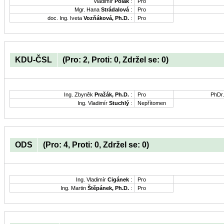
Vladimír
Polák
:
Pro
Mgr. Hana
Strádalová
:
Pro
doc. Ing. Iveta
Vozňáková, Ph.D.
:
Pro
KDU-ČSL
(Pro: 2, Proti: 0, Zdržel se: 0)
Ing. Zbyněk
Pražák, Ph.D.
:
Pro
PhDr
Ing. Vladimír
Stuchlý
:
Nepřítomen
ODS
(Pro: 4, Proti: 0, Zdržel se: 0)
Ing. Vladimír
Cigánek
:
Pro
Ing. Martin
Štěpánek, Ph.D.
:
Pro