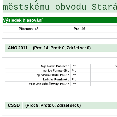
městskému obvodu Star
Výsledek hlasování
Přítomno: 46
Pro: 46
ANO 2011
(Pro: 14, Proti: 0, Zdržel se: 0)
Mgr. Radim
Babinec
:
Pro
d
Ing. Ivo
Furmančík
:
Pro
Ing. Vladimír
Kulil, Ph.D.
:
Pro
Ladislav
Rumánek
:
Pro
RNDr. Jan
Veřmiřovský, Ph.D.
:
Pro
ČSSD
(Pro: 9, Proti: 0, Zdržel se: 0)