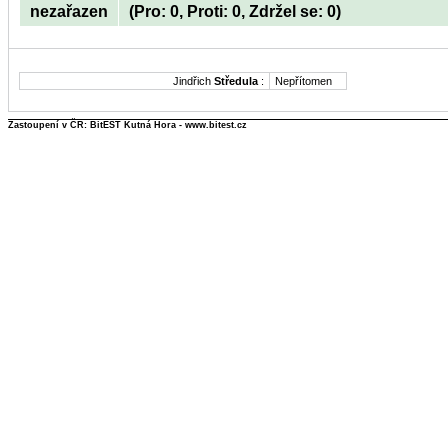
nezařazen
(Pro: 0, Proti: 0, Zdržel se: 0)
Jindřich
Středula
:
Nepřítomen
Zastoupení v ČR: BitEST Kutná Hora - www.bitest.cz