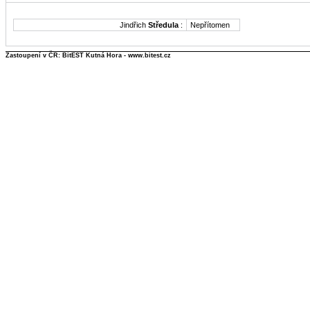
Jindřich
Středula
:
Nepřítomen
Zastoupení v ČR: BitEST Kutná Hora - www.bitest.cz