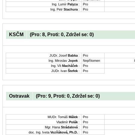
Ing. Lumír
Palyza
:
Pro
Ing. Petr
Stachura
:
Pro
KSČM
(Pro: 8, Proti: 0, Zdržel se: 0)
JUDr. Josef
Babka
:
Pro
Ing. Miroslav
Jopek
:
Nepřítomen
Ing. Vít
Macháček
:
Pro
JUDr. Ivan
Štefek
:
Pro
Ostravak
(Pro: 9, Proti: 0, Zdržel se: 0)
MUDr. Tomáš
Málek
:
Pro
Vladimír
Polák
:
Pro
Mgr. Hana
Strádalová
:
Pro
doc. Ing. Iveta
Vozňáková, Ph.D.
:
Pro