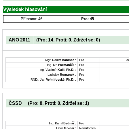
Výsledek hlasování
Přítomno: 46
Pro: 45
ANO 2011
(Pro: 14, Proti: 0, Zdržel se: 0)
Mgr. Radim
Babinec
:
Pro
d
Ing. Ivo
Furmančík
:
Pro
Ing. Vladimír
Kulil, Ph.D.
:
Pro
Ladislav
Rumánek
:
Pro
RNDr. Jan
Veřmiřovský, Ph.D.
:
Pro
ČSSD
(Pro: 8, Proti: 0, Zdržel se: 1)
Ing. Kamil
Bednář
:
Pro
Libor
Grygar
:
Nepřítomen