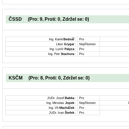
ČSSD
(Pro: 9, Proti: 0, Zdržel se: 0)
Ing. Kamil
Bednář
:
Pro
Libor
Grygar
:
Nepřítomen
Ing. Lumír
Palyza
:
Pro
Ing. Petr
Stachura
:
Pro
KSČM
(Pro: 8, Proti: 0, Zdržel se: 0)
JUDr. Josef
Babka
:
Pro
Ing. Miroslav
Jopek
:
Nepřítomen
Ing. Vít
Macháček
:
Pro
JUDr. Ivan
Štefek
:
Pro