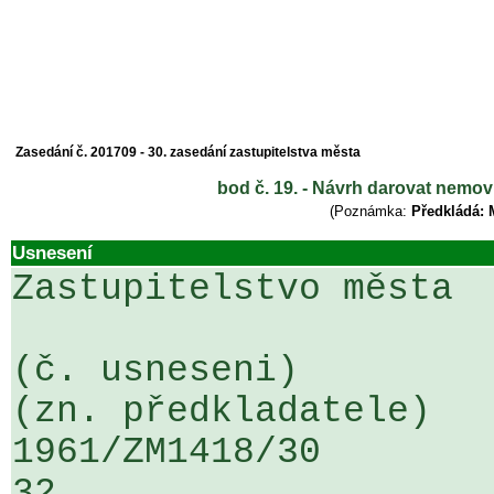
Zasedání č. 201709 - 30. zasedání zastupitelstva města
bod č. 19. - Návrh darovat nemov
(Poznámka:
Předkládá: 
Usnesení
Zastupitelstvo města

(č. usneseni)                                                  
(zn. předkladatele)

1961/ZM1418/30                   ...
32
