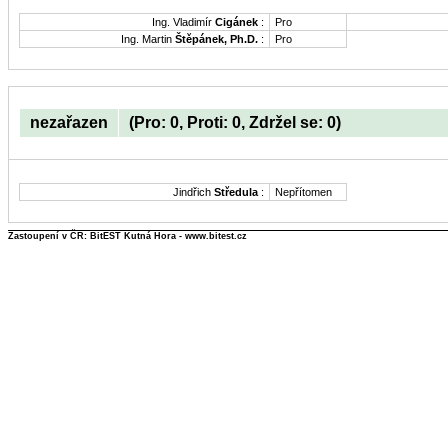
Ing. Vladimír
Cigánek
:
Pro
Ing. Martin
Štěpánek, Ph.D.
:
Pro
nezařazen
(Pro: 0, Proti: 0, Zdržel se: 0)
Jindřich
Středula
:
Nepřítomen
Zastoupení v ČR: BitEST Kutná Hora - www.bitest.cz