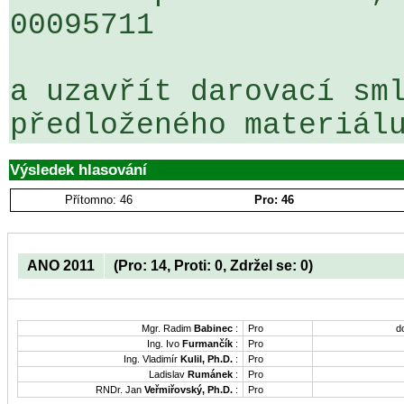
00095711

a uzavřít darovací sml
předloženého materiál
Výsledek hlasování
Přítomno: 46
Pro: 46
ANO 2011
(Pro: 14, Proti: 0, Zdržel se: 0)
Mgr. Radim
Babinec
:
Pro
d
Ing. Ivo
Furmančík
:
Pro
Ing. Vladimír
Kulil, Ph.D.
:
Pro
Ladislav
Rumánek
:
Pro
RNDr. Jan
Veřmiřovský, Ph.D.
:
Pro