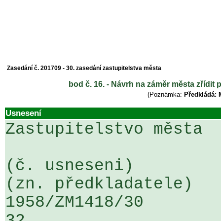
Zasedání č. 201709 - 30. zasedání zastupitelstva města
bod č. 16. - Návrh na záměr města zřídit
(Poznámka:
Předkládá: 
Usnesení
Zastupitelstvo města

(č. usneseni)                                                  
(zn. předkladatele)

1958/ZM1418/30                   ...
32
