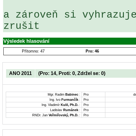
a zároveň si vyhrazuje
zrušit
Výsledek hlasování
Přítomno: 47
Pro: 46
ANO 2011
(Pro: 14, Proti: 0, Zdržel se: 0)
Mgr. Radim
Babinec
:
Pro
d
Ing. Ivo
Furmančík
:
Pro
Ing. Vladimír
Kulil, Ph.D.
:
Pro
Ladislav
Rumánek
:
Pro
RNDr. Jan
Veřmiřovský, Ph.D.
:
Pro