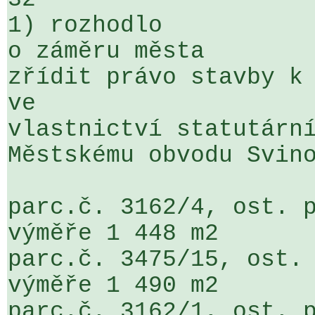
1) rozhodlo

o záměru města

zřídit právo stavby k 
ve 

vlastnictví statutární
Městskému obvodu Svino
parc.č. 3162/4, ost. p
výměře 1 448 m2

parc.č. 3475/15, ost. 
výměře 1 490 m2

parc.č. 3162/1, ost. p