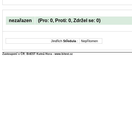
nezařazen
(Pro: 0, Proti: 0, Zdržel se: 0)
Jindřich
Středula
:
Nepřítomen
Zastoupení v ČR: BitEST Kutná Hora - www.bitest.cz