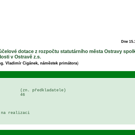
Dne 15.
í účelové dotace z rozpočtu statutárního města Ostravy spo
osti v Ostravě z.s.
ng. Vladimír Cigánek, náměstek primátora
)
        (zn. předkladatele)

        46

na realizaci 
