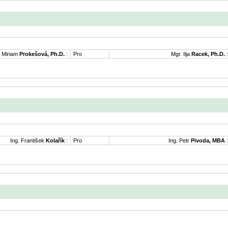
. Miriam
Prokešová, Ph.D.
:
Pro
Mgr. Ilja
Racek, Ph.D.
:
Ing. František
Kolařík
:
Pro
Ing. Petr
Pivoda, MBA
: