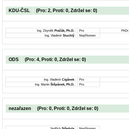
KDU-ČSL
(Pro: 2, Proti: 0, Zdržel se: 0)
Ing. Zbyněk
Pražák, Ph.D.
:
Pro
PhDr
Ing. Vladimír
Stuchlý
:
Nepřítomen
ODS
(Pro: 4, Proti: 0, Zdržel se: 0)
Ing. Vladimír
Cigánek
:
Pro
Ing. Martin
Štěpánek, Ph.D.
:
Pro
nezařazen
(Pro: 0, Proti: 0, Zdržel se: 0)
Jindřich
Středula
:
Nepřítomen