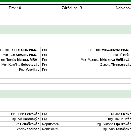
Proti: 0
Zdržel se: 3
Nehlasov
oc. Ing. Robert
Čep, Ph.D.
:
Pro
Ing. Libor
Folwarczny, Ph.D.
:
Mgr. Jan
Kovács, Ph.D.
:
Pro
Lukáš
Král
:
Ing. Tomáš
Macura, MBA
:
Pro
Mgr. Marcela
Mrózková Heříková
:
Mgr. Kateřina
Šebestová
:
Pro
Žaneta
Thomasová
:
Petr
Veselka
:
Pro
Bc. Lucie
Feiková
:
Pro
Rudolf
Ficek
:
Ing. Ivo
Hařovský
:
Pro
Ing. Jakub
Jež
:
Eva
Petrašková
:
Nepřítomen
Ing. Simona
Piperková
:
Václav
Štolba
:
Nehlasoval
Ing. Ivan
Tomášek
: