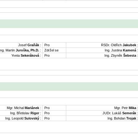
Josef
Graňák
:
Pro
RSDr. Oldřich
Jakubek
:
Ing. Martin
Juroška, Ph.D.
:
Zdržel se
Ing. Justina
Kamená
:
Yveta
Sekeráková
:
Pro
Ing. Zbyněk
Šebesta
:
Mgr. Michal
Mariánek
:
Pro
Mgr. Petr
Mika
:
Ing. Břetislav
Riger
:
Pro
JUDr. Lukáš
Semerák
:
Ing. Leopold
Sulovský
:
Pro
Ing. Bohdan
Trojak
: