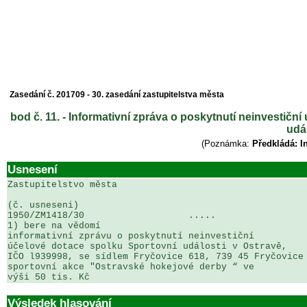
Zasedání č. 201709 - 30. zasedání zastupitelstva města
bod č. 11. - Informativní zpráva o poskytnutí neinvestičn
udál
(Poznámka:
Předkládá: I
Usnesení
Zastupitelstvo města

(č. usneseni)                                          
1950/ZM1418/30                   .....                 
1) bere na vědomí

informativní zprávu o poskytnutí neinvestiční 

účelové dotace spolku Sportovní události v Ostravě, 

IČO l939998, se sídlem Fryčovice 618, 739 45 Fryčovice 
sportovní akce "Ostravské hokejové derby “ ve 

výši 50 tis. Kč
Výsledek hlasování