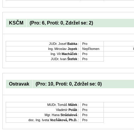
KSČM
(Pro: 6, Proti: 0, Zdržel se: 2)
JUDr. Josef
Babka
:
Pro
Ing. Miroslav
Jopek
:
Nepřítomen
Ing. Vít
Macháček
:
Pro
JUDr. Ivan
Štefek
:
Pro
Ostravak
(Pro: 10, Proti: 0, Zdržel se: 0)
MUDr. Tomáš
Málek
:
Pro
Vladimír
Polák
:
Pro
Mgr. Hana
Strádalová
:
Pro
doc. Ing. Iveta
Vozňáková, Ph.D.
:
Pro