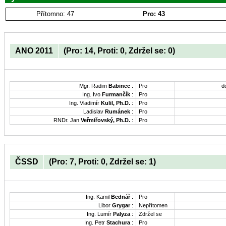
Přítomno: 47
Pro: 43
ANO 2011
(Pro: 14, Proti: 0, Zdržel se: 0)
Mgr. Radim
Babinec
:
Pro
d
Ing. Ivo
Furmančík
:
Pro
Ing. Vladimír
Kulil, Ph.D.
:
Pro
Ladislav
Rumánek
:
Pro
RNDr. Jan
Veřmiřovský, Ph.D.
:
Pro
ČSSD
(Pro: 7, Proti: 0, Zdržel se: 1)
Ing. Kamil
Bednář
:
Pro
Libor
Grygar
:
Nepřítomen
Ing. Lumír
Palyza
:
Zdržel se
Ing. Petr
Stachura
:
Pro