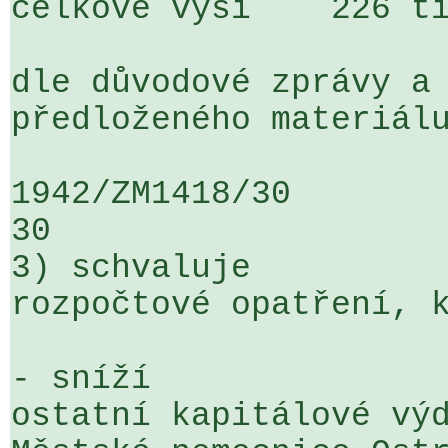
celkové výši    226 ti
dle důvodové zprávy a 
předloženého materiálu
1942/ZM1418/30                   ...
30

3) schvaluje

rozpočtové opatření, k
- sníží

ostatní kapitálové výd