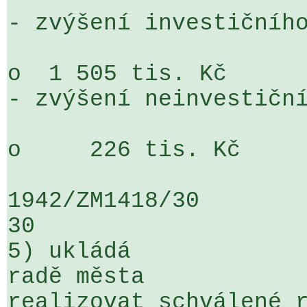
- zvýšení investičního
o  1 505 tis. Kč

- zvýšení neinvestiční
o     226 tis. Kč

1942/ZM1418/30                   ...
30

5) ukládá

radě města

realizovat schválené r