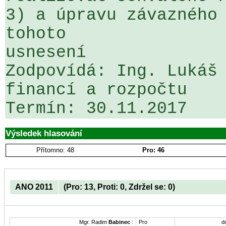
3) a úpravu závazného 
tohoto 

usnesení

Zodpovídá: Ing. Lukáš 
financí a rozpočtu

Termín: 30.11.2017
Výsledek hlasování
Přítomno: 48
Pro: 46
ANO 2011
(Pro: 13, Proti: 0, Zdržel se: 0)
Mgr. Radim
Babinec
:
Pro
d