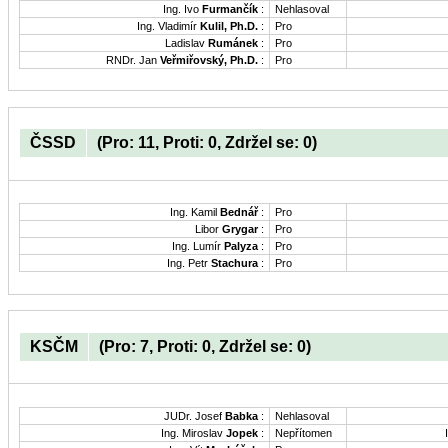
Ing. Ivo
Furmančík
:
Nehlasoval
Ing. Vladimír
Kulil, Ph.D.
:
Pro
Ladislav
Rumánek
:
Pro
RNDr. Jan
Veřmiřovský, Ph.D.
:
Pro
ČSSD
(Pro: 11, Proti: 0, Zdržel se: 0)
Ing. Kamil
Bednář
:
Pro
Libor
Grygar
:
Pro
Ing. Lumír
Palyza
:
Pro
Ing. Petr
Stachura
:
Pro
KSČM
(Pro: 7, Proti: 0, Zdržel se: 0)
JUDr. Josef
Babka
:
Nehlasoval
Ing. Miroslav
Jopek
:
Nepřítomen