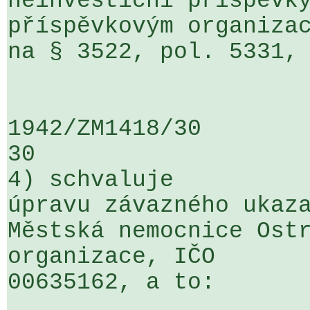
neinvestiční příspěvky
příspěvkovým organizac
na § 3522, pol. 5331, ÚZ 1070, 
                            o     2
1942/ZM1418/30                   ...
30

4) schvaluje

úpravu závazného ukaza
Městská nemocnice Ostr
organizace, IČO 

00635162, a to:
