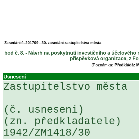
Zasedání č. 201709 - 30. zasedání zastupitelstva města
bod č. 8. - Návrh na poskytnutí investičního a účelovéh
příspěvková organizace, z F
(Poznámka:
Předkládá: M
Usnesení
Zastupitelstvo města

(č. usneseni)                                                  
(zn. předkladatele)

1942/ZM1418/30                   ...