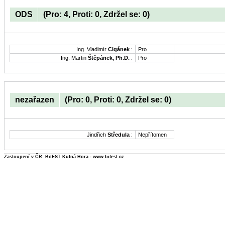
ODS
(Pro: 4, Proti: 0, Zdržel se: 0)
Ing. Vladimír
Cigánek
:
Pro
Ing. Martin
Štěpánek, Ph.D.
:
Pro
nezařazen
(Pro: 0, Proti: 0, Zdržel se: 0)
Jindřich
Středula
:
Nepřítomen
Zastoupení v ČR: BitEST Kutná Hora - www.bitest.cz