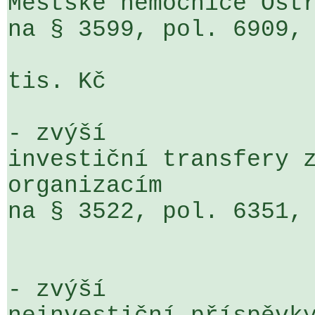
Městské nemocnice Ostr
na § 3599, pol. 6909, ÚZ 1070, ORJ 170 
                           
tis. Kč

- zvýší

investiční transfery z
organizacím

na § 3522, pol. 6351, ÚZ 1070, 
                            o  1 50
- zvýší
