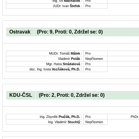
Ing. Vít
Macháček
:
Pro
JUDr. Ivan
Štefek
:
Pro
Ostravak
(Pro: 9, Proti: 0, Zdržel se: 0)
MUDr. Tomáš
Málek
:
Pro
Vladimír
Polák
:
Nepřítomen
Mgr. Hana
Strádalová
:
Pro
doc. Ing. Iveta
Vozňáková, Ph.D.
:
Pro
KDU-ČSL
(Pro: 2, Proti: 0, Zdržel se: 0)
Ing. Zbyněk
Pražák, Ph.D.
:
Pro
PhDr
Ing. Vladimír
Stuchlý
:
Nepřítomen