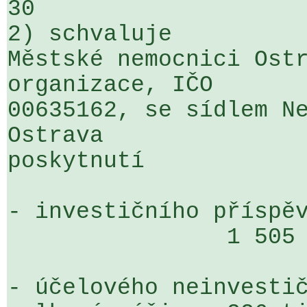
30

2) schvaluje

Městské nemocnici Ostr
organizace, IČO 

00635162, se sídlem Ne
Ostrava 

poskytnutí

- investičního příspěv
                1 505 tis. Kč

- účelového neinvestič