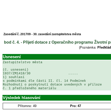
Zasedání č. 201709 - 30. zasedání zastupitelstva města
bod č. 4. - Přijetí dotace z Operačního programu Životní 
(Poznámka:
Předklád
Usnesení
Zastupitelstvo města

(č. usneseni)                                          
1937/ZM1418/30                   .....                 
1) souhlasí

s podmínkami dle části II. čl. 14 Podmínek 

Rozhodnutí o poskytnutí dotace uvedených v příloze 

č. 1 předloženého materiálu
Výsledek hlasování
Přítomno: 49
Pro: 47