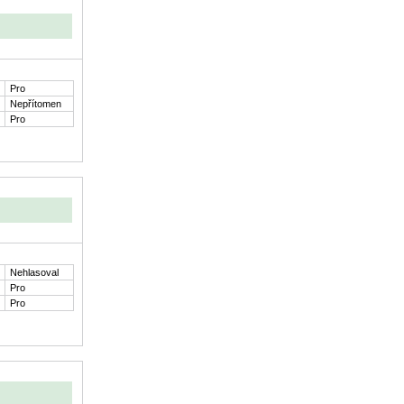
Pro
Nepřítomen
Pro
Nehlasoval
Pro
Pro