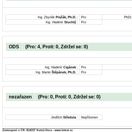
Ing. Zbyněk
Pražák, Ph.D.
:
Pro
PhDr
Ing. Vladimír
Stuchlý
:
Pro
ODS
(Pro: 4, Proti: 0, Zdržel se: 0)
Ing. Vladimír
Cigánek
:
Pro
Ing. Martin
Štěpánek, Ph.D.
:
Pro
nezařazen
(Pro: 0, Proti: 0, Zdržel se: 0)
Jindřich
Středula
:
Nepřítomen
Zastoupení v ČR: BitEST Kutná Hora - www.bitest.cz