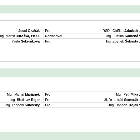
Josef
Graňák
:
Pro
RSDr. Oldřich
Jakubek
:
Ing. Martin
Juroška, Ph.D.
:
Nehlasoval
Ing. Justina
Kamená
:
Yveta
Sekeráková
:
Pro
Ing. Zbyněk
Šebesta
:
Mgr. Michal
Mariánek
:
Pro
Mgr. Petr
Mika
:
Ing. Břetislav
Riger
:
Pro
JUDr. Lukáš
Semerák
:
Ing. Leopold
Sulovský
:
Pro
Ing. Bohdan
Trojak
: