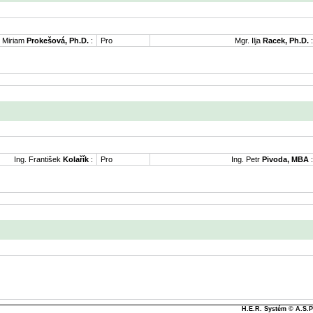
. Miriam
Prokešová, Ph.D.
:
Pro
Mgr. Ilja
Racek, Ph.D.
:
Ing. František
Kolařík
:
Pro
Ing. Petr
Pivoda, MBA
:
H.E.R. Systém © A.S.Pa