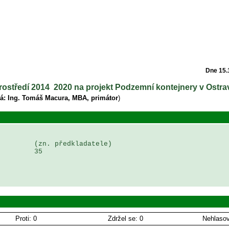
Dne 15.
prostředí 2014 ­ 2020 na projekt Podzemní kontejnery v Ostra
á: Ing. Tomáš Macura, MBA, primátor
)
        (zn. předkladatele)

        35

Proti: 0
Zdržel se: 0
Nehlasov