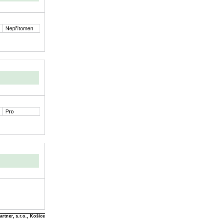
Nepřítomen
Pro
rtner, s.r.o., Košice