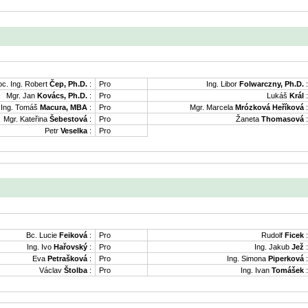
oc. Ing. Robert
Čep, Ph.D.
:
Pro
Ing. Libor
Folwarczny, Ph.D.
:
Mgr. Jan
Kovács, Ph.D.
:
Pro
Lukáš
Král
:
Ing. Tomáš
Macura, MBA
:
Pro
Mgr. Marcela
Mrózková Heříková
:
Mgr. Kateřina
Šebestová
:
Pro
Žaneta
Thomasová
:
Petr
Veselka
:
Pro
Bc. Lucie
Feiková
:
Pro
Rudolf
Ficek
:
Ing. Ivo
Hařovský
:
Pro
Ing. Jakub
Jež
:
Eva
Petrašková
:
Pro
Ing. Simona
Piperková
:
Václav
Štolba
:
Pro
Ing. Ivan
Tomášek
: