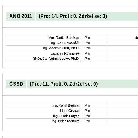
ANO 2011
(Pro: 14, Proti: 0, Zdržel se: 0)
Mgr. Radim
Babinec
:
Pro
d
Ing. Ivo
Furmančík
:
Pro
Ing. Vladimír
Kulil, Ph.D.
:
Pro
Ladislav
Rumánek
:
Pro
RNDr. Jan
Veřmiřovský, Ph.D.
:
Pro
ČSSD
(Pro: 11, Proti: 0, Zdržel se: 0)
Ing. Kamil
Bednář
:
Pro
Libor
Grygar
:
Pro
Ing. Lumír
Palyza
:
Pro
Ing. Petr
Stachura
:
Pro