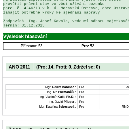
prověřit právní stav ve věci užívání pozemku 

parc. č. 4246/13 v k. ú. Moravská Ostrava, obec Ostrava
zahájit potřebné kroky ke sjednání nápravy

Zodpovídá: Ing. Josef Kavala, vedoucí odboru majetkovéh
Výsledek hlasování
Přítomno: 53
Pro: 52
ANO 2011
(Pro: 14, Proti: 0, Zdržel se: 0)
Mgr. Radim
Babinec
:
Pro
d
Ing. Ivo
Furmančík
:
Pro
Ing. Vladimír
Kulil, Ph.D.
:
Pro
Ing. David
Pfleger
:
Pro
Mgr. Kateřina
Šebestová
:
Pro
RNDr