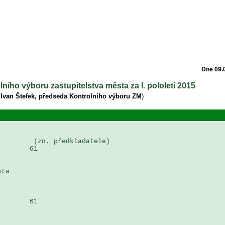
Dne 09.
lního výboru zastupitelstva města za I. pololetí 2015
 Ivan Štefek, předseda Kontrolního výboru ZM
)
        (zn. předkladatele)

       61

ta 

       61
