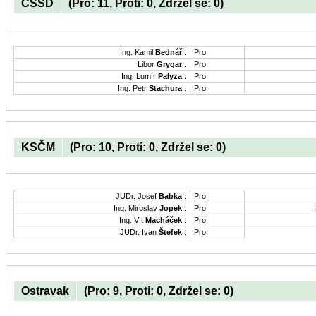
ČSSD
(Pro: 11, Proti: 0, Zdržel se: 0)
Ing. Kamil
Bednář
:
Pro
Libor
Grygar
:
Pro
Ing. Lumír
Palyza
:
Pro
Ing. Petr
Stachura
:
Pro
KSČM
(Pro: 10, Proti: 0, Zdržel se: 0)
JUDr. Josef
Babka
:
Pro
Ing. Miroslav
Jopek
:
Pro
Ing. Vít
Macháček
:
Pro
JUDr. Ivan
Štefek
:
Pro
Ostravak
(Pro: 9, Proti: 0, Zdržel se: 0)