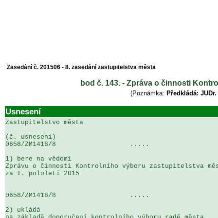
Zasedání č. 201506 - 8. zasedání zastupitelstva města
bod č. 143. - Zpráva o činnosti Kontro
(Poznámka:
Předkládá: JUDr.
Usnesení
Zastupitelstvo města

(č. usneseni)                                          
0658/ZM1418/8                   .....                  
1) bere na vědomí

Zprávu o činnosti Kontrolního výboru zastupitelstva měs
za I. pololetí 2015

0658/ZM1418/8                   .....                  
2) ukládá

na základě doporučení kontrolního výboru radě města 
