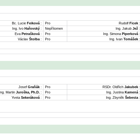
Bc. Lucie
Feiková
:
Pro
Rudolf
Ficek
:
Ing. Ivo
Hařovský
:
Nepřítomen
Ing. Jakub
Jež
:
Eva
Petrašková
:
Pro
Ing. Simona
Piperková
:
Václav
Štolba
:
Pro
Ing. Ivan
Tomášek
:
Josef
Graňák
:
Pro
RSDr. Oldřich
Jakubek
:
Ing. Martin
Juroška, Ph.D.
:
Pro
Ing. Justina
Kamená
:
Yveta
Sekeráková
:
Pro
Ing. Zbyněk
Šebesta
: