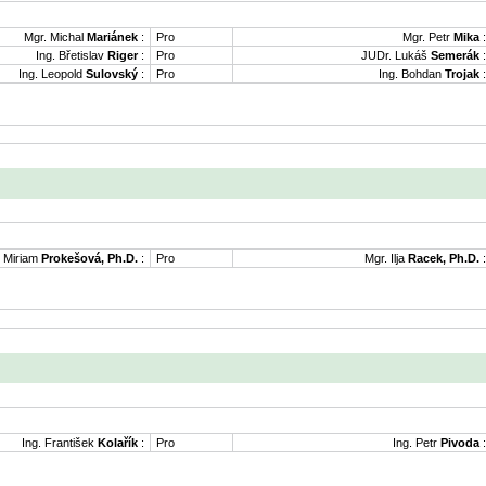
Mgr. Michal
Mariánek
:
Pro
Mgr. Petr
Mika
:
Ing. Břetislav
Riger
:
Pro
JUDr. Lukáš
Semerák
:
Ing. Leopold
Sulovský
:
Pro
Ing. Bohdan
Trojak
:
. Miriam
Prokešová, Ph.D.
:
Pro
Mgr. Ilja
Racek, Ph.D.
:
Ing. František
Kolařík
:
Pro
Ing. Petr
Pivoda
: