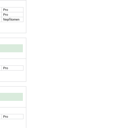
Pro
Pro
Nepřítomen
Pro
Pro