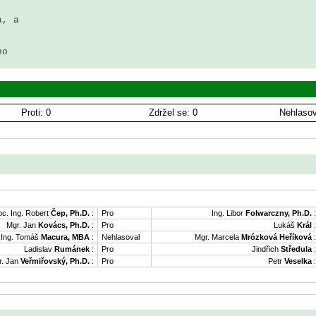
, a 

o

Proti: 0
Zdržel se: 0
Nehlasov
oc. Ing. Robert
Čep, Ph.D.
:
Pro
Ing. Libor
Folwarczny, Ph.D.
:
Mgr. Jan
Kovács, Ph.D.
:
Pro
Lukáš
Král
:
Ing. Tomáš
Macura, MBA
:
Nehlasoval
Mgr. Marcela
Mrózková Heříková
:
Ladislav
Rumánek
:
Pro
Jindřich
Středula
:
. Jan
Veřmiřovský, Ph.D.
:
Pro
Petr
Veselka
: