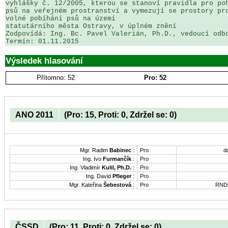
vyhlášky č. 12/2005, kterou se stanoví pravidla pro poh
psů na veřejném prostranství a vymezují se prostory pro
volné pobíhání psů na území 

statutárního města Ostravy, v úplném znění

Zodpovídá: Ing. Bc. Pavel Valerián, Ph.D., vedoucí odbo
Termín: 01.11.2015
Výsledek hlasování
Přítomno: 52
Pro: 52
ANO 2011
(Pro: 15, Proti: 0, Zdržel se: 0)
Mgr. Radim
Babinec
:
Pro
d
Ing. Ivo
Furmančík
:
Pro
Ing. Vladimír
Kulil, Ph.D.
:
Pro
Ing. David
Pfleger
:
Pro
Mgr. Kateřina
Šebestová
:
Pro
RNDr
ČSSD
(Pro: 11, Proti: 0, Zdržel se: 0)