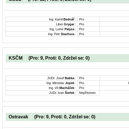
Ing. Kamil
Bednář
:
Pro
Libor
Grygar
:
Pro
Ing. Lumír
Palyza
:
Pro
Ing. Petr
Stachura
:
Pro
KSČM
(Pro: 9, Proti: 0, Zdržel se: 0)
JUDr. Josef
Babka
:
Pro
Ing. Miroslav
Jopek
:
Pro
Ing. Vít
Macháček
:
Pro
JUDr. Ivan
Štefek
:
Nepřítomen
Ostravak
(Pro: 9, Proti: 0, Zdržel se: 0)