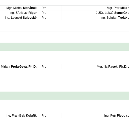
Mgr. Michal
Mariánek
:
Pro
Mgr. Petr
Mika
:
Ing. Břetislav
Riger
:
Pro
JUDr. Lukáš
Semerák
:
Ing. Leopold
Sulovský
:
Pro
Ing. Bohdan
Trojak
:
. Miriam
Prokešová, Ph.D.
:
Pro
Mgr. Ilja
Racek, Ph.D.
:
Ing. František
Kolařík
:
Pro
Ing. Petr
Pivoda
: