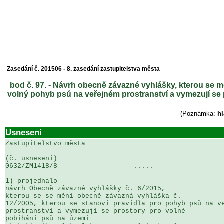
Zasedání č. 201506 - 8. zasedání zastupitelstva města
bod č. 97. - Návrh obecně závazné vyhlášky, kterou se m
volný pohyb psů na veřejném prostranství a vymezují se 
(Poznámka:
h
Usnesení
Zastupitelstvo města

(č. usneseni)                                          
0632/ZM1418/8                   .....                  
1) projednalo

návrh Obecně závazné vyhlášky č. 6/2015, 

kterou se se mění obecně závazná vyhláška č. 

12/2005, kterou se stanoví pravidla pro pohyb psů na ve
prostranství a vymezují se prostory pro volné 

pobíhání psů na území 
