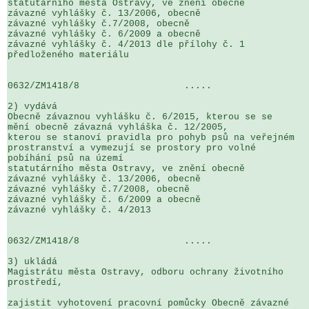
statutárního města Ostravy, ve znění obecně 

závazné vyhlášky č. 13/2006, obecně 

závazné vyhlášky č.7/2008, obecně 

závazné vyhlášky č. 6/2009 a obecně 

závazné vyhlášky č. 4/2013 dle přílohy č. 1 

předloženého materiálu

0632/ZM1418/8                   .....                  
2) vydává

Obecně závaznou vyhlášku č. 6/2015, kterou se se 

mění obecně závazná vyhláška č. 12/2005, 

kterou se stanoví pravidla pro pohyb psů na veřejném 

prostranství a vymezují se prostory pro volné 

pobíhání psů na území 

statutárního města Ostravy, ve znění obecně 

závazné vyhlášky č. 13/2006, obecně 

závazné vyhlášky č.7/2008, obecně 

závazné vyhlášky č. 6/2009 a obecně 

závazné vyhlášky č. 4/2013

0632/ZM1418/8                   .....                  
3) ukládá

Magistrátu města Ostravy, odboru ochrany životního 

prostředí,

zajistit vyhotovení pracovní pomůcky Obecně závazné 
