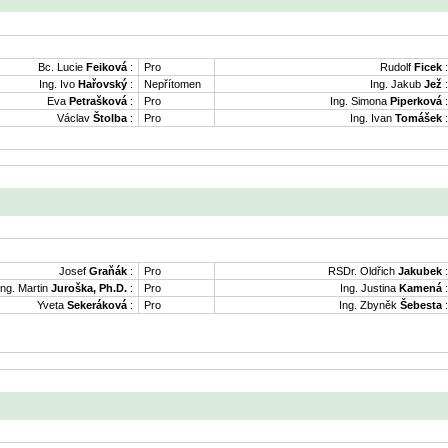
Bc. Lucie
Feiková
:
Pro
Rudolf
Ficek
:
Ing. Ivo
Hařovský
:
Nepřítomen
Ing. Jakub
Jež
:
Eva
Petrašková
:
Pro
Ing. Simona
Piperková
:
Václav
Štolba
:
Pro
Ing. Ivan
Tomášek
:
Josef
Graňák
:
Pro
RSDr. Oldřich
Jakubek
:
Ing. Martin
Juroška, Ph.D.
:
Pro
Ing. Justina
Kamená
:
Yveta
Sekeráková
:
Pro
Ing. Zbyněk
Šebesta
: