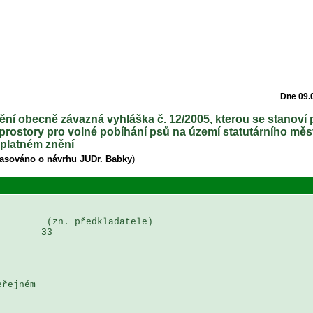
Dne 09.
ění obecně závazná vyhláška č. 12/2005, kterou se stanoví 
prostory pro volné pobíhání psů na území statutárního měst
platném znění
lasováno o návrhu JUDr. Babky
)
        (zn. předkladatele)

       33

řejném 
