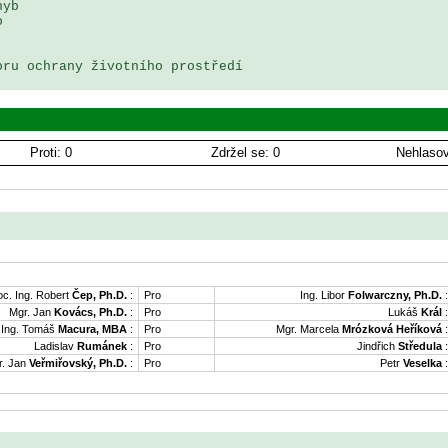
yb 

 

ru ochrany životního prostředí

Proti: 0
Zdržel se: 0
Nehlasov
oc. Ing. Robert
Čep, Ph.D.
:
Pro
Ing. Libor
Folwarczny, Ph.D.
:
Mgr. Jan
Kovács, Ph.D.
:
Pro
Lukáš
Král
:
Ing. Tomáš
Macura, MBA
:
Pro
Mgr. Marcela
Mrózková Heříková
:
Ladislav
Rumánek
:
Pro
Jindřich
Středula
:
. Jan
Veřmiřovský, Ph.D.
:
Pro
Petr
Veselka
: