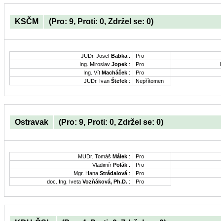
KSČM
(Pro: 9, Proti: 0, Zdržel se: 0)
JUDr. Josef
Babka
:
Pro
Ing. Miroslav
Jopek
:
Pro
Ing. Vít
Macháček
:
Pro
JUDr. Ivan
Štefek
:
Nepřítomen
Ostravak
(Pro: 9, Proti: 0, Zdržel se: 0)
MUDr. Tomáš
Málek
:
Pro
Vladimír
Polák
:
Pro
Mgr. Hana
Strádalová
:
Pro
doc. Ing. Iveta
Vozňáková, Ph.D.
:
Pro