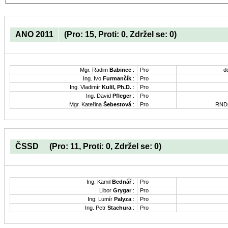
ANO 2011
(Pro: 15, Proti: 0, Zdržel se: 0)
Mgr. Radim
Babinec
:
Pro
d
Ing. Ivo
Furmančík
:
Pro
Ing. Vladimír
Kulil, Ph.D.
:
Pro
Ing. David
Pfleger
:
Pro
Mgr. Kateřina
Šebestová
:
Pro
RNDr
ČSSD
(Pro: 11, Proti: 0, Zdržel se: 0)
Ing. Kamil
Bednář
:
Pro
Libor
Grygar
:
Pro
Ing. Lumír
Palyza
:
Pro
Ing. Petr
Stachura
:
Pro