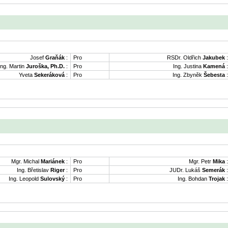
Josef
Graňák
:
Pro
RSDr. Oldřich
Jakubek
:
Ing. Martin
Juroška, Ph.D.
:
Pro
Ing. Justina
Kamená
:
Yveta
Sekeráková
:
Pro
Ing. Zbyněk
Šebesta
:
Mgr. Michal
Mariánek
:
Pro
Mgr. Petr
Mika
:
Ing. Břetislav
Riger
:
Pro
JUDr. Lukáš
Semerák
:
Ing. Leopold
Sulovský
:
Pro
Ing. Bohdan
Trojak
: