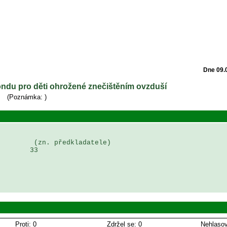
Dne 09.
Fondu pro děti ohrožené znečištěním ovzduší
(Poznámka:
)
        (zn. předkladatele)

       33

Proti: 0
Zdržel se: 0
Nehlasov