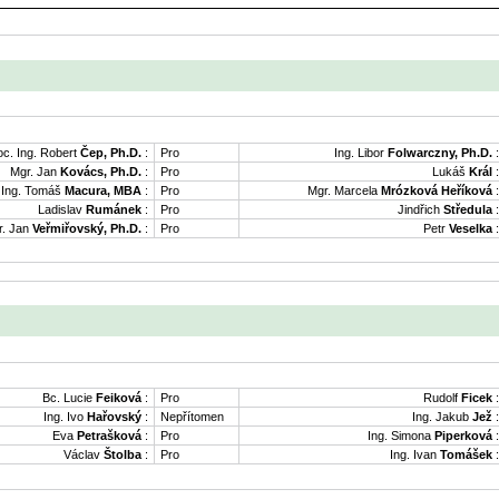
oc. Ing. Robert
Čep, Ph.D.
:
Pro
Ing. Libor
Folwarczny, Ph.D.
:
Mgr. Jan
Kovács, Ph.D.
:
Pro
Lukáš
Král
:
Ing. Tomáš
Macura, MBA
:
Pro
Mgr. Marcela
Mrózková Heříková
:
Ladislav
Rumánek
:
Pro
Jindřich
Středula
:
. Jan
Veřmiřovský, Ph.D.
:
Pro
Petr
Veselka
:
Bc. Lucie
Feiková
:
Pro
Rudolf
Ficek
:
Ing. Ivo
Hařovský
:
Nepřítomen
Ing. Jakub
Jež
:
Eva
Petrašková
:
Pro
Ing. Simona
Piperková
:
Václav
Štolba
:
Pro
Ing. Ivan
Tomášek
: