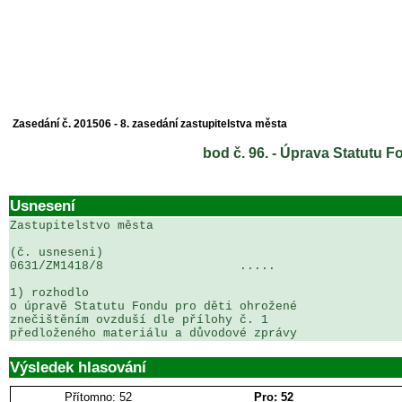
Zasedání č. 201506 - 8. zasedání zastupitelstva města
bod č. 96. - Úprava Statutu 
Usnesení
Zastupitelstvo města

(č. usneseni)                                          
0631/ZM1418/8                   .....                  
1) rozhodlo

o úpravě Statutu Fondu pro děti ohrožené 

znečištěním ovzduší dle přílohy č. 1 

předloženého materiálu a důvodové zprávy
Výsledek hlasování
Přítomno: 52
Pro: 52