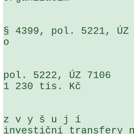
§ 4399, pol. 5221, ÚZ 7106                 
o                     
pol. 5222, ÚZ 7106                    
1 230 tis. Kč

z v y š u j í

investiční transfery n