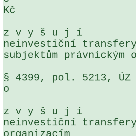
Kč

z v y š u j í

neinvestiční transfery
subjektům právnickým o
§ 4399, pol. 5213, ÚZ 7106                 
o                     
z v y š u j í

neinvestiční transfery
organizacím
