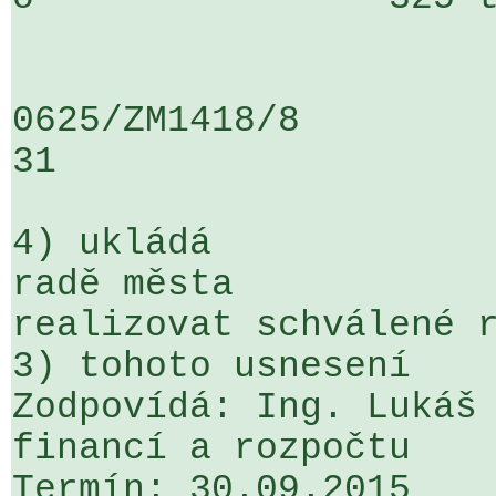
0625/ZM1418/8                   ....
31

4) ukládá

radě města

realizovat schválené r
3) tohoto usnesení

Zodpovídá: Ing. Lukáš 
financí a rozpočtu

Termín: 30.09.2015