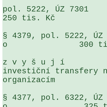
pol. 5222, ÚZ 7301                     
250 tis. Kč

§ 4379, pol. 5222, ÚZ 7301                 
o               300 ti
z v y š u j í

investiční transfery n
organizacím

§ 4377, pol. 6322, ÚZ 7301                 
o                325 t