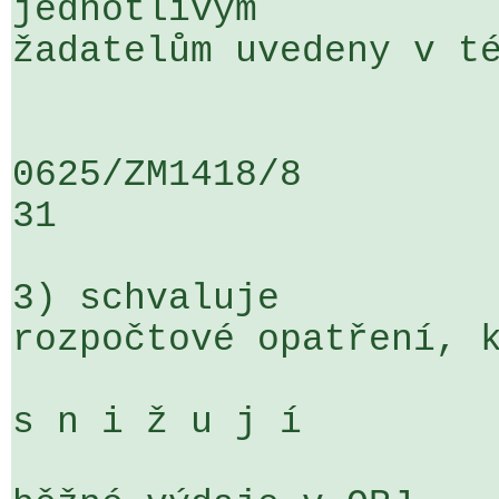
jednotlivým 

žadatelům uvedeny v té
0625/ZM1418/8                   ....
31

3) schvaluje

rozpočtové opatření, k
s n i ž u j í
