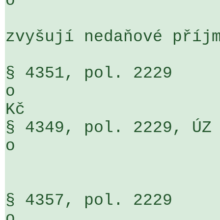
o                     
zvyšují nedaňové příjm
§ 4351, pol. 2229                                         
o                     
Kč

§ 4349, pol. 2229, ÚZ 160                    
o                     
§ 4357, pol. 2229                                         
o                     