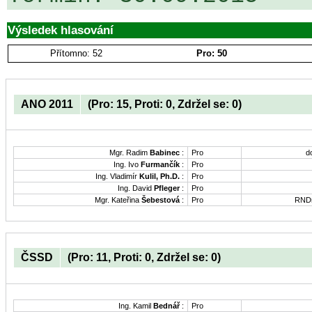
Výsledek hlasování
Přítomno: 52
Pro: 50
ANO 2011
(Pro: 15, Proti: 0, Zdržel se: 0)
Mgr. Radim
Babinec
:
Pro
d
Ing. Ivo
Furmančík
:
Pro
Ing. Vladimír
Kulil, Ph.D.
:
Pro
Ing. David
Pfleger
:
Pro
Mgr. Kateřina
Šebestová
:
Pro
RNDr
ČSSD
(Pro: 11, Proti: 0, Zdržel se: 0)
Ing. Kamil
Bednář
:
Pro