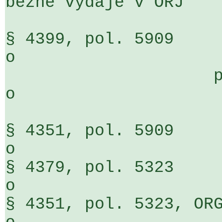
běžné výdaje v ORJ

§ 4399, pol. 5909                                          
o                     
                     pol. 5909, ÚZ 7106                          
o                     
§ 4351, pol. 5909                                          
o                     
§ 4379, pol. 5323                                          
o                     
§ 4351, pol. 5323, ORG 43                    