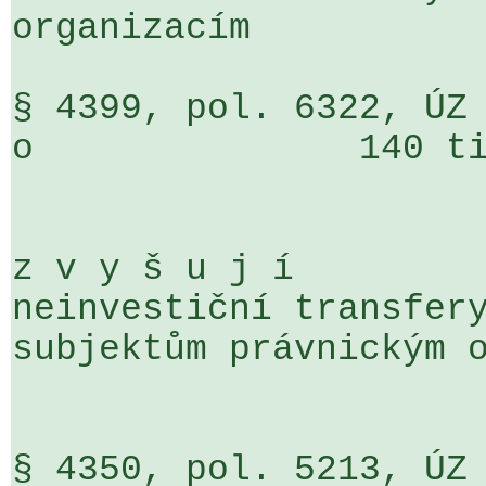
organizacím

§ 4399, pol. 6322, ÚZ 7106                 
o               140 ti
z v y š u j í

neinvestiční transfery
subjektům právnickým o
§ 4350, pol. 5213, ÚZ 7301                 