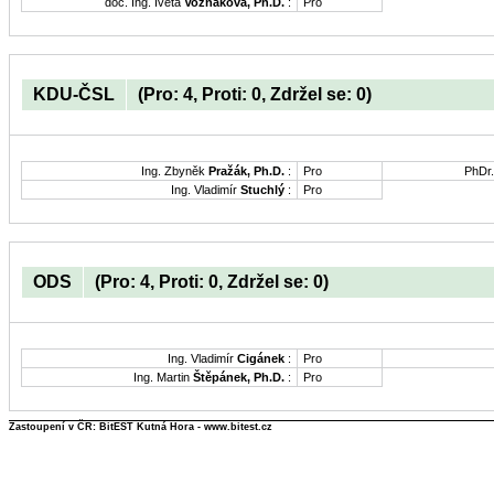
doc. Ing. Iveta
Vozňáková, Ph.D.
:
Pro
KDU-ČSL
(Pro: 4, Proti: 0, Zdržel se: 0)
Ing. Zbyněk
Pražák, Ph.D.
:
Pro
PhDr
Ing. Vladimír
Stuchlý
:
Pro
ODS
(Pro: 4, Proti: 0, Zdržel se: 0)
Ing. Vladimír
Cigánek
:
Pro
Ing. Martin
Štěpánek, Ph.D.
:
Pro
Zastoupení v ČR: BitEST Kutná Hora - www.bitest.cz