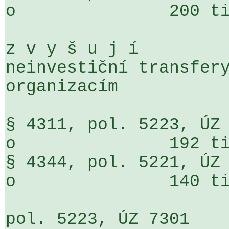
o               200 ti
z v y š u j í

neinvestiční transfery
organizacím

§ 4311, pol. 5223, ÚZ 7301                 
o               192 ti
§ 4344, pol. 5221, ÚZ 7301                 
o               140 ti
pol. 5223, ÚZ 7301                     