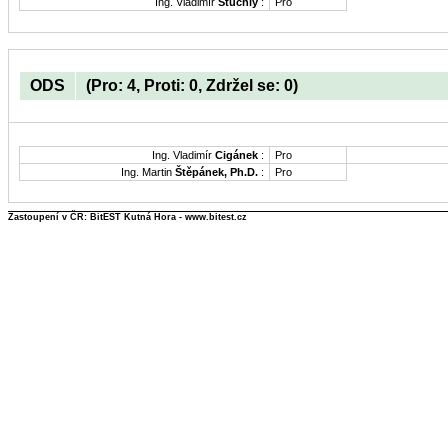
Ing. Vladimír
Stuchlý
:
Pro
ODS
(Pro: 4, Proti: 0, Zdržel se: 0)
Ing. Vladimír
Cigánek
:
Pro
Ing. Martin
Štěpánek, Ph.D.
:
Pro
Zastoupení v ČR: BitEST Kutná Hora - www.bitest.cz