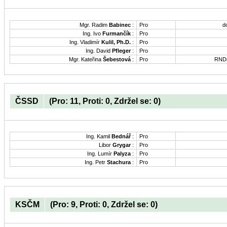
Mgr. Radim
Babinec
:
Pro
d
Ing. Ivo
Furmančík
:
Pro
Ing. Vladimír
Kulil, Ph.D.
:
Pro
Ing. David
Pfleger
:
Pro
Mgr. Kateřina
Šebestová
:
Pro
RNDr
ČSSD
(Pro: 11, Proti: 0, Zdržel se: 0)
Ing. Kamil
Bednář
:
Pro
Libor
Grygar
:
Pro
Ing. Lumír
Palyza
:
Pro
Ing. Petr
Stachura
:
Pro
KSČM
(Pro: 9, Proti: 0, Zdržel se: 0)