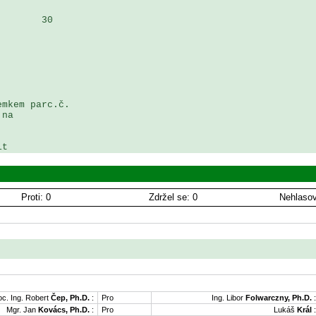
       30



mkem parc.č. 

na 

it
Proti: 0
Zdržel se: 0
Nehlasov
oc. Ing. Robert
Čep, Ph.D.
:
Pro
Ing. Libor
Folwarczny, Ph.D.
:
Mgr. Jan
Kovács, Ph.D.
:
Pro
Lukáš
Král
: