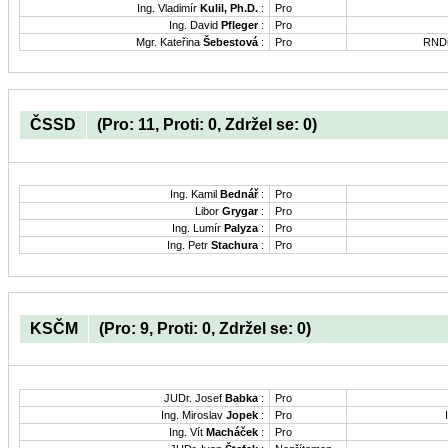
Ing. Vladimír
Kulil, Ph.D.
:
Pro
Ing. David
Pfleger
:
Pro
Mgr. Kateřina
Šebestová
:
Pro
RNDr
ČSSD
(Pro: 11, Proti: 0, Zdržel se: 0)
Ing. Kamil
Bednář
:
Pro
Libor
Grygar
:
Pro
Ing. Lumír
Palyza
:
Pro
Ing. Petr
Stachura
:
Pro
KSČM
(Pro: 9, Proti: 0, Zdržel se: 0)
JUDr. Josef
Babka
:
Pro
Ing. Miroslav
Jopek
:
Pro
Ing. Vít
Macháček
:
Pro