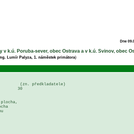
Dne 09.
 v k.ú. Poruba-sever, obec Ostrava a v k.ú. Svinov, obec O
Ing. Lumír Palyza, 1. náměstek primátora
)
        (zn. předkladatele)

       30

plocha, 

cha 

u 
