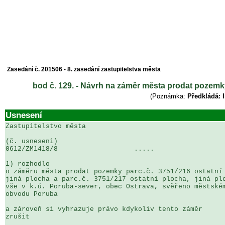
Zasedání č. 201506 - 8. zasedání zastupitelstva města
bod č. 129. - Návrh na záměr města prodat pozemky
(Poznámka:
Předkládá: 
Usnesení
Zastupitelstvo města

(č. usneseni)                                          
0612/ZM1418/8                   .....                  
1) rozhodlo

o záměru města prodat pozemky parc.č. 3751/216 ostatní 
jiná plocha a parc.č. 3751/217 ostatní plocha, jiná plo
vše v k.ú. Poruba-sever, obec Ostrava, svěřeno městském
obvodu Poruba

a zároveň si vyhrazuje právo kdykoliv tento záměr 

zrušit
