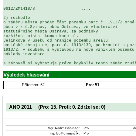
0612/ZM1418/8                   .....                  
2) rozhodlo

o záměru města prodat část pozemku parc.č. 1913/2 orná 
půda v k.ú.Svinov, obec Ostrava, ve vlastnictví 

statutárního města Ostrava, za podmínky 

rozšíření místní komunikace ul. 

Jelínkova v úseku od hranice pozemku areálu 

hasičské zbrojnice, parc.č. 1913/139, po hranici s poze
1913/2, v souběhu s výstavbou na nově vzniklém pozemku 
náklady investora

a zároveň si vyhrazuje právo kdykoliv tento záměr zruš
Výsledek hlasování
Přítomno: 52
Pro: 51
ANO 2011
(Pro: 15, Proti: 0, Zdržel se: 0)
Mgr. Radim
Babinec
:
Pro
d
Ing. Ivo
Furmančík
:
Pro