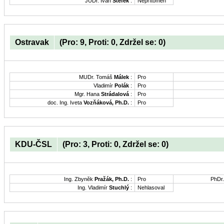
JUDr. Ivan
Štefek
:
Nepřítomen
Ostravak
(Pro: 9, Proti: 0, Zdržel se: 0)
MUDr. Tomáš
Málek
:
Pro
Vladimír
Polák
:
Pro
Mgr. Hana
Strádalová
:
Pro
doc. Ing. Iveta
Vozňáková, Ph.D.
:
Pro
KDU-ČSL
(Pro: 3, Proti: 0, Zdržel se: 0)
Ing. Zbyněk
Pražák, Ph.D.
:
Pro
PhDr
Ing. Vladimír
Stuchlý
:
Nehlasoval