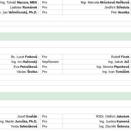
Ing. Tomáš
Macura, MBA
:
Pro
Mgr. Marcela
Mrózková Heříková
:
Ladislav
Rumánek
:
Pro
Jindřich
Středula
:
. Jan
Veřmiřovský, Ph.D.
:
Pro
Petr
Veselka
:
Bc. Lucie
Feiková
:
Pro
Rudolf
Ficek
:
Ing. Ivo
Hařovský
:
Nepřítomen
Ing. Jakub
Jež
:
Eva
Petrašková
:
Pro
Ing. Simona
Piperková
:
Václav
Štolba
:
Pro
Ing. Ivan
Tomášek
:
Josef
Graňák
:
Pro
RSDr. Oldřich
Jakubek
:
Ing. Martin
Juroška, Ph.D.
:
Pro
Ing. Justina
Kamená
:
Yveta
Sekeráková
:
Pro
Ing. Zbyněk
Šebesta
: