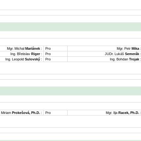
Mgr. Michal
Mariánek
:
Pro
Mgr. Petr
Mika
:
Ing. Břetislav
Riger
:
Pro
JUDr. Lukáš
Semerák
:
Ing. Leopold
Sulovský
:
Pro
Ing. Bohdan
Trojak
:
. Miriam
Prokešová, Ph.D.
:
Pro
Mgr. Ilja
Racek, Ph.D.
: