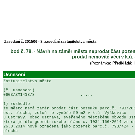
Zasedání č. 201506 - 8. zasedání zastupitelstva města
bod č. 78. - Návrh na záměr města neprodat část pozem
prodat nemovité věci v k.ú. 
(Poznámka:
Předkládá: 
Usnesení
Zastupitelstvo města

(č. usneseni)                                          
0603/ZM1418/8                   .....                  
1) rozhodlo

že město nemá záměr prodat část pozemku parc.č. 793/286
ost. plocha, zeleň  o výměře 59 m2 v k.ú. Výškovice 

u Ostravy, obec Ostrava, svěřeného městskému obvodu Ost
která je dle geometrického plánu č. 1034-166/2014 ze dn
26.8.2014 nově označena jako pozemek parc.č. 793/424 - 
plocha
