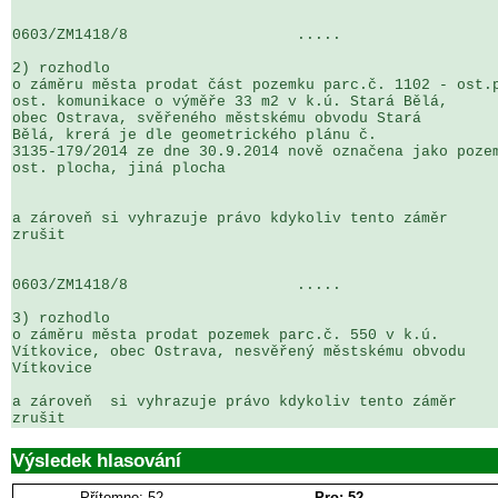
0603/ZM1418/8                   .....                  
2) rozhodlo

o záměru města prodat část pozemku parc.č. 1102 - ost.p
ost. komunikace o výměře 33 m2 v k.ú. Stará Bělá, 

obec Ostrava, svěřeného městskému obvodu Stará 

Bělá, krerá je dle geometrického plánu č. 

3135-179/2014 ze dne 30.9.2014 nově označena jako pozem
ost. plocha, jiná plocha

a zároveň si vyhrazuje právo kdykoliv tento záměr 

zrušit

0603/ZM1418/8                   .....                  
3) rozhodlo

o záměru města prodat pozemek parc.č. 550 v k.ú. 

Vítkovice, obec Ostrava, nesvěřený městskému obvodu 

Vítkovice

a zároveň  si vyhrazuje právo kdykoliv tento záměr 

zrušit
Výsledek hlasování
Přítomno: 52
Pro: 52