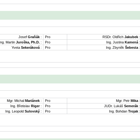
Josef
Graňák
:
Pro
RSDr. Oldřich
Jakubek
:
Ing. Martin
Juroška, Ph.D.
:
Pro
Ing. Justina
Kamená
:
Yveta
Sekeráková
:
Pro
Ing. Zbyněk
Šebesta
:
Mgr. Michal
Mariánek
:
Pro
Mgr. Petr
Mika
:
Ing. Břetislav
Riger
:
Pro
JUDr. Lukáš
Semerák
:
Ing. Leopold
Sulovský
:
Pro
Ing. Bohdan
Trojak
: