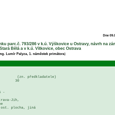
Dne 09.
ku parc.č. 793/286 v k.ú. Výškovice u Ostravy, návrh na z
Stará Bělá a v k.ú. Vítkovice, obec Ostrava
Ing. Lumír Palyza, 1. náměstek primátora
)
        (zn. předkladatele)

       30

 - 

rava-Jih, 

e 

ost. plocha, jiná 
