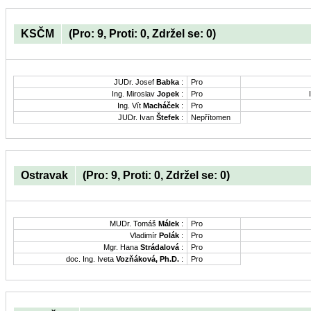
KSČM
(Pro: 9, Proti: 0, Zdržel se: 0)
JUDr. Josef
Babka
:
Pro
Ing. Miroslav
Jopek
:
Pro
Ing. Vít
Macháček
:
Pro
JUDr. Ivan
Štefek
:
Nepřítomen
Ostravak
(Pro: 9, Proti: 0, Zdržel se: 0)
MUDr. Tomáš
Málek
:
Pro
Vladimír
Polák
:
Pro
Mgr. Hana
Strádalová
:
Pro
doc. Ing. Iveta
Vozňáková, Ph.D.
:
Pro