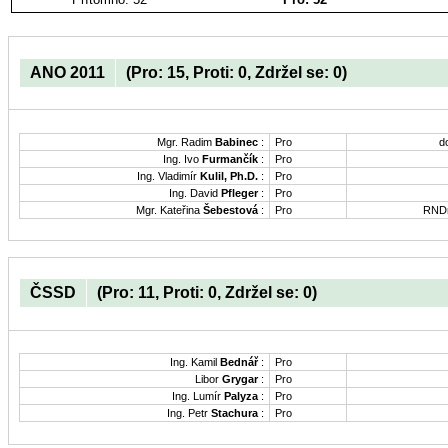
ANO 2011
(Pro: 15, Proti: 0, Zdržel se: 0)
Mgr. Radim
Babinec
:
Pro
d
Ing. Ivo
Furmančík
:
Pro
Ing. Vladimír
Kulil, Ph.D.
:
Pro
Ing. David
Pfleger
:
Pro
Mgr. Kateřina
Šebestová
:
Pro
RNDr
ČSSD
(Pro: 11, Proti: 0, Zdržel se: 0)
Ing. Kamil
Bednář
:
Pro
Libor
Grygar
:
Pro
Ing. Lumír
Palyza
:
Pro
Ing. Petr
Stachura
:
Pro