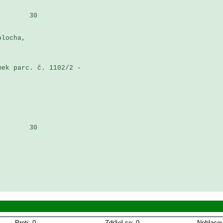
       30

locha, 

ek parc. č. 1102/2 - 

       30

Proti: 0
Zdržel se: 0
Nehlasov