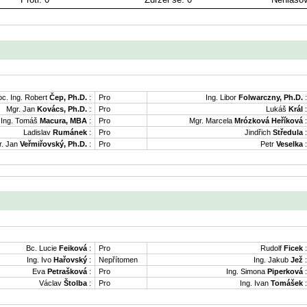
oc. Ing. Robert
Čep, Ph.D.
:
Pro
Ing. Libor
Folwarczny, Ph.D.
:
Mgr. Jan
Kovács, Ph.D.
:
Pro
Lukáš
Král
:
Ing. Tomáš
Macura, MBA
:
Pro
Mgr. Marcela
Mrózková Heříková
:
Ladislav
Rumánek
:
Pro
Jindřich
Středula
:
. Jan
Veřmiřovský, Ph.D.
:
Pro
Petr
Veselka
:
Bc. Lucie
Feiková
:
Pro
Rudolf
Ficek
:
Ing. Ivo
Hařovský
:
Nepřítomen
Ing. Jakub
Jež
:
Eva
Petrašková
:
Pro
Ing. Simona
Piperková
:
Václav
Štolba
:
Pro
Ing. Ivan
Tomášek
: