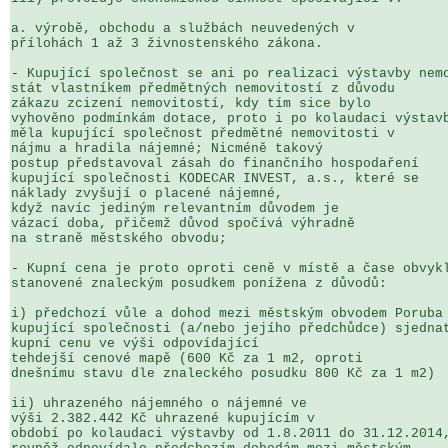
a. výrobě, obchodu a službách neuvedených v 

přílohách 1 až 3 živnostenského zákona.

- Kupující společnost se ani po realizaci výstavby nemo
stát vlastníkem předmětných nemovitostí z důvodu 

zákazu zcizení nemovitostí, kdy tím sice bylo 

vyhověno podmínkám dotace, proto i po kolaudaci výstavb
měla kupující společnost předmětné nemovitosti v 

nájmu a hradila nájemné; Nicméně takový 

postup představoval zásah do finančního hospodaření 

kupující společnosti KODECAR INVEST, a.s., které se 

náklady zvyšují o placené nájemné, 

když navíc jediným relevantním důvodem je 

vázací doba, přičemž důvod spočívá výhradně 

na straně městského obvodu;

- Kupní cena je proto oproti ceně v místě a čase obvykl
stanovené znaleckým posudkem ponížena z důvodů:

i) předchozí vůle a dohod mezi městským obvodem Poruba 
kupující společnosti (a/nebo jejího předchůdce) sjednat
kupní cenu ve výši odpovídající 

tehdejší cenové mapě (600 Kč za 1 m2, oproti 

dnešnímu stavu dle znaleckého posudku 800 Kč za 1 m2)

ii) uhrazeného nájemného o nájemné ve 

výši 2.382.442 Kč uhrazené kupujícím v 

období po kolaudaci výstavby od 1.8.2011 do 31.12.2014,