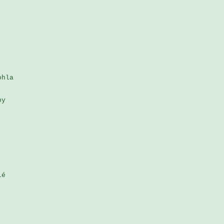
hla 

y 

é 


