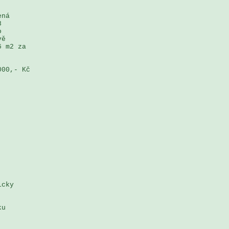
ná 

 

 

ě 

 m2 za 

00,- Kč

cky 



u 
