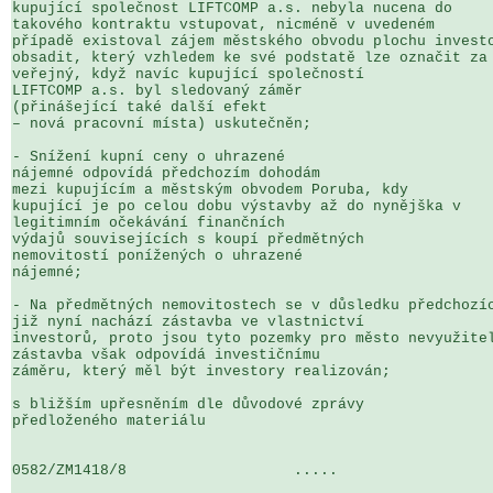
kupující společnost LIFTCOMP a.s. nebyla nucena do 

takového kontraktu vstupovat, nicméně v uvedeném 

případě existoval zájem městského obvodu plochu investo
obsadit, který vzhledem ke své podstatě lze označit za 
veřejný, když navíc kupující společností 

LIFTCOMP a.s. byl sledovaný záměr 

(přinášející také další efekt 

– nová pracovní místa) uskutečněn;

- Snížení kupní ceny o uhrazené 

nájemné odpovídá předchozím dohodám 

mezi kupujícím a městským obvodem Poruba, kdy 

kupující je po celou dobu výstavby až do nynějška v 

legitimním očekávání finančních 

výdajů souvisejících s koupí předmětných 

nemovitostí ponížených o uhrazené 

nájemné;

- Na předmětných nemovitostech se v důsledku předchozíc
již nyní nachází zástavba ve vlastnictví 

investorů, proto jsou tyto pozemky pro město nevyužitel
zástavba však odpovídá investičnímu 

záměru, který měl být investory realizován;

s bližším upřesněním dle důvodové zprávy 

předloženého materiálu

0582/ZM1418/8                   .....                  