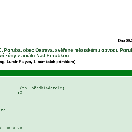
Dne 09.
 ú. Poruba, obec Ostrava, svěřené městskému obvodu Poruba
é zóny v areálu Nad Porubkou
Ing. Lumír Palyza, 1. náměstek primátora
)
        (zn. předkladatele)

       30

za 

í cenu ve 
