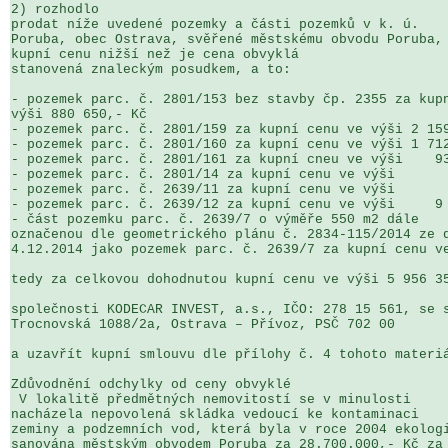
2) rozhodlo

prodat níže uvedené pozemky a části pozemků v k. ú. 

Poruba, obec Ostrava, svěřené městskému obvodu Poruba, 
kupní cenu nižší než je cena obvyklá 

stanovená znaleckým posudkem, a to:

- pozemek parc. č. 2801/153 bez stavby čp. 2355 za kupn
výši 880 650,- Kč

- pozemek parc. č. 2801/159 za kupní cenu ve výši 2 159
- pozemek parc. č. 2801/160 za kupní cenu ve výši 1 712
- pozemek parc. č. 2801/161 za kupní cneu ve výši    93
- pozemek parc. č. 2801/14 za kupní cenu ve výši       
- pozemek parc. č. 2639/11 za kupní cenu ve výši       
- pozemek parc. č. 2639/12 za kupní cenu ve výši     9 
- část pozemku parc. č. 2639/7 o výměře 550 m2 dále 

označenou dle geometrického plánu č. 2834-115/2014 ze d
4.12.2014 jako pozemek parc. č. 2639/7 za kupní cenu ve
tedy za celkovou dohodnutou kupní cenu ve výši 5 956 35
společnosti KODECAR INVEST, a.s., IČO: 278 15 561, se s
Trocnovská 1088/2a, Ostrava – Přívoz, PSČ 702 00

a uzavřít kupní smlouvu dle přílohy č. 4 tohoto materiá
Zdůvodnění odchylky od ceny obvyklé

 V lokalitě předmětných nemovitostí se v minulosti 

nacházela nepovolená skládka vedoucí ke kontaminaci 

zeminy a podzemních vod, která byla v roce 2004 ekologi
sanována městským obvodem Poruba za 28.700.000,- Kč za 