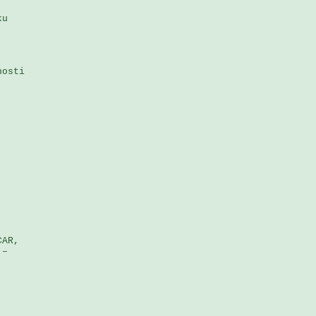
u 

osti 

 

AR, 

– 
