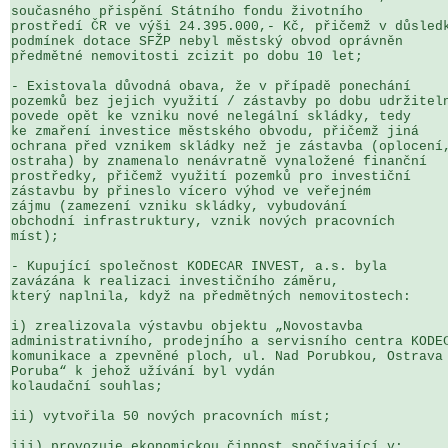
současného přispění Státního fondu životního 

prostředí ČR ve výši 24.395.000,- Kč, přičemž v důsledk
podmínek dotace SFŽP nebyl městský obvod oprávněn 

předmětné nemovitosti zcizit po dobu 10 let;

- Existovala důvodná obava, že v případě ponechání 

pozemků bez jejich využití / zástavby po dobu udržiteln
povede opět ke vzniku nové nelegální skládky, tedy 

ke zmaření investice městského obvodu, přičemž jiná 

ochrana před vznikem skládky než je zástavba (oplocení,
ostraha) by znamenalo nenávratně vynaložené finanční 

prostředky, přičemž využití pozemků pro investiční 

zástavbu by přineslo vícero výhod ve veřejném 

zájmu (zamezení vzniku skládky, vybudování 

obchodní infrastruktury, vznik nových pracovních 

míst);

- Kupující společnost KODECAR INVEST, a.s. byla 

zavázána k realizaci investičního záměru, 

který naplnila, když na předmětných nemovitostech:

i) zrealizovala výstavbu objektu „Novostavba 

administrativního, prodejního a servisního centra KODEC
komunikace a zpevněné ploch, ul. Nad Porubkou, Ostrava 
Poruba“ k jehož užívání byl vydán 

kolaudační souhlas;

ii) vytvořila 50 nových pracovních míst;

iii) provozuje ekonomickou činnost spočívající v:
