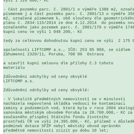
výši 1 126 800,- Kč

- část pozemku parc. č. 2801/1 o výměře 1388 m2, označe
písmenem j a část pozemku parc. č. 2801/13 o výměře 358
m2, označená písmenem k, obě sloučeny dle geometrického
plánu č. 2834-115/2014 ze dne 4.12.2014  do pozemku nov
označeného jako pozemek parc. č. 2801/170 o výměře 1746
kupní cenu ve výši 1 048 200,- Kč

tedy za celkovou dohodnutou kupní cenu ve výši  2 175 0
společnosti LIFTCOMP a.s., IČO: 253 85 968, se sídlem 

Záhumenní 2320/11, Poruba, 708 00  Ostrava

a uzavřít kupní smlouvu dle přílohy č.3 tohoto 

materiálu

Zdůvodnění odchylky od ceny obvyklé

LIFTCOMP a.s.

Zdůvodnění odchylky od ceny obvyklé:

- V lokalitě předmětných nemovitostí se v minulosti 

nacházela nepovolená skládka vedoucí ke kontaminaci 

zeminy a podzemních vod, která byla v roce 2004 ekologi
sanována městským obvodem Poruba za 28.700.000,- Kč za 
současného přispění Státního fondu životního 

prostředí ČR ve výši 24.395.000,- Kč, přičemž v důsledk
podmínek dotace SFŽP nebyl městský obvod oprávněn 

předmětné nemovitosti zcizit po dobu 10 let;
