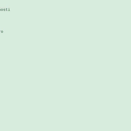
osti 

 

o 


