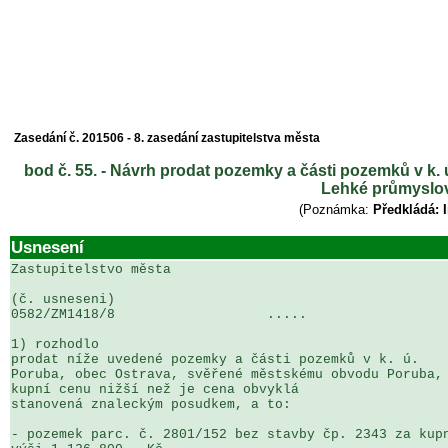
Zasedání č. 201506 - 8. zasedání zastupitelstva města
bod č. 55. - Návrh prodat pozemky a části pozemků v k.
Lehké průmyslov
(Poznámka:
Předkládá: 
Usnesení
Zastupitelstvo města

(č. usneseni)                                          
0582/ZM1418/8                   .....                  
1) rozhodlo

prodat níže uvedené pozemky a části pozemků v k. ú. 

Poruba, obec Ostrava, svěřené městskému obvodu Poruba, 
kupní cenu nižší než je cena obvyklá 

stanovená znaleckým posudkem, a to:

- pozemek parc. č. 2801/152 bez stavby čp. 2343 za kupn