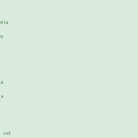
hla 

y 

é 

a 

 

 což 
