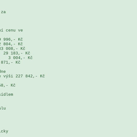
za 

í cenu ve 

 996,- Kč

 804,- Kč

3 008,- Kč

 29 183,- Kč

   3 004,- Kč

871,- Kč

ne 

 výši 227 842,- Kč

8,- Kč

ídlem 

lu

cky 


