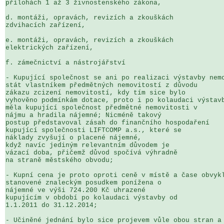
přílohách 1 až 3 živnostenského zákona,

d. montáži, opravách, revizích a zkouškách 

zdvihacích zařízení,

e. montáži, opravách, revizích a zkouškách 

elektrických zařízení,

f. zámečnictví a nástrojářství

- Kupující společnost se ani po realizaci výstavby nemo
stát vlastníkem předmětných nemovitostí z důvodu 

zákazu zcizení nemovitostí, kdy tím sice bylo 

vyhověno podmínkám dotace, proto i po kolaudaci výstavb
měla kupující společnost předmětné nemovitosti v 

nájmu a hradila nájemné; Nicméně takový 

postup představoval zásah do finančního hospodaření 

kupující společnosti LIFTCOMP a.s., které se 

náklady zvyšují o placené nájemné, 

když navíc jediným relevantním důvodem je 

vázací doba, přičemž důvod spočívá výhradně 

na straně městského obvodu;

- Kupní cena je proto oproti ceně v místě a čase obvykl
stanovené znaleckým posudkem ponížena o 

nájemné ve výši 724.200 Kč uhrazené 

kupujícím v období po kolaudaci výstavby od 

1.1.2011 do 31.12.2014;

- Učiněné jednání bylo sice projevem vůle obou stran a 