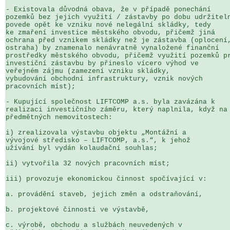
- Existovala důvodná obava, že v případě ponechání 

pozemků bez jejich využití / zástavby po dobu udržiteln
povede opět ke vzniku nové nelegální skládky, tedy 

ke zmaření investice městského obvodu, přičemž jiná 

ochrana před vznikem skládky než je zástavba (oplocení,
ostraha) by znamenalo nenávratně vynaložené finanční 

prostředky městského obvodu, přičemž využití pozemků pr
investiční zástavbu by přineslo vícero výhod ve 

veřejném zájmu (zamezení vzniku skládky, 

vybudování obchodní infrastruktury, vznik nových 

pracovních míst);

- Kupující společnost LIFTCOMP a.s. byla zavázána k 

realizaci investičního záměru, který naplnila, když na 
předmětných nemovitostech:

i) zrealizovala výstavbu objektu „Montážní a 

vývojové středisko – LIFTCOMP, a.s.“, k jehož 

užívání byl vydán kolaudační souhlas;

ii) vytvořila 32 nových pracovních míst;

iii) provozuje ekonomickou činnost spočívající v:

a. provádění staveb, jejich změn a odstraňování,

b. projektové činnosti ve výstavbě,

c. výrobě, obchodu a službách neuvedených v 
